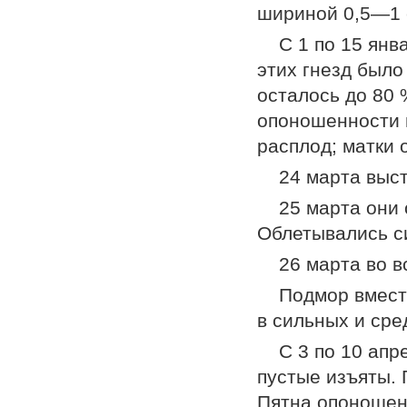
шириной 0,5—1
С 1 по 15 янв
этих гнезд было
осталось до 80 
опоношенности 
расплод; матки 
24 марта выст
25 марта они
Облетывались с
26 марта во 
Подмор вместе
в сильных и сре
С 3 по 10 апр
пустые изъяты. 
Пятна опоношен