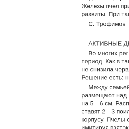
Железы пчел при
развиты. При та
С. Трофимов
АКТИВНЫЕ Д
Во многих ре
период. Как в т
не снизила черв
Решение есть: н
Между семьей
размещают над 
на 5—6 см. Рас
ставят 2—3 поил
корпусу. Пчелы-
имитируя взяток