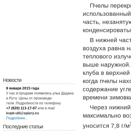
Пчелы перекр
исполь­зованный
часть, незаняту
конденсировать
В нижней част
воздуха равна н
теплового излуч
выше наружной.
клуба в верхней
Новости
когда пчелы нах
содержание угле
8 января 2015 года
У нас в продаже появились ульи Дадана
времени зимовк
и Рута. Цены от производи-
теля. Подробности по
телефону
Через нижний 
+7 (920) 113-17-07
или
e-mail
kupit-ulii@apiary.su
максимально воз
Подробнее...
уносится 7,8 г/м
Последние статьи