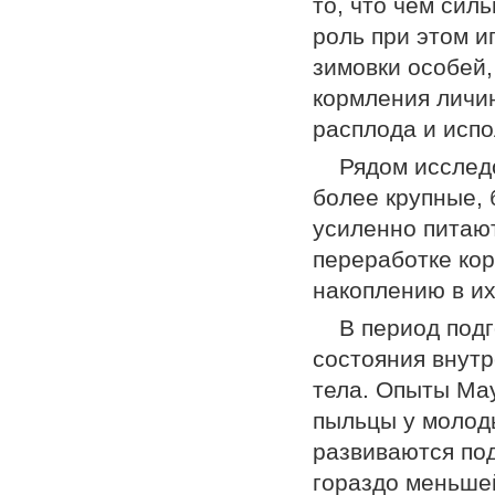
то, что чем сил
роль при этом и
зимовки особей,
кормления личин
расплода и исп
Рядом исслед
более крупные,
усиленно питают
переработке кор
накоплению в их
В период подг
состояния внут
тела. Опыты Мау
пыльцы у молоды
развиваются под
гораздо меньшей