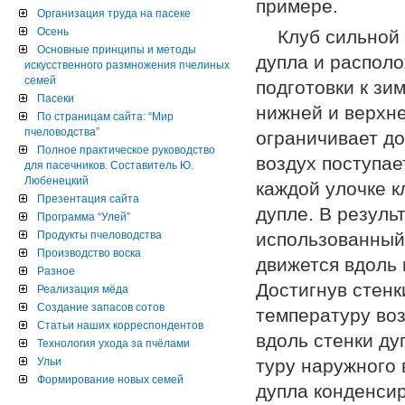
примере.
Организация труда на пасеке
Осень
Клуб сильной
Основные принципы и методы
дупла и располо
искусственного размножения пчелиных
семей
подготовки к зи
Пасеки
нижней и верхне
По страницам сайта: “Мир
пчеловодства”
ограничивает до
Полное практическое руководство
воздух поступает
для пасечников. Составитель Ю.
Любенецкий
каждой улочке к
Презентация сайта
дупле. В ре­зул
Программа “Улей”
Продукты пчеловодства
использованный 
Производство воска
движется вдоль 
Разное
Достигнув стенк
Реализация мёда
Создание запасов сотов
температуру воз
Статьи наших корреспондентов
вдоль стенки ду
Технология ухода за пчёлами
Ульи
туру наружного 
Формирование новых семей
дупла кон­денси