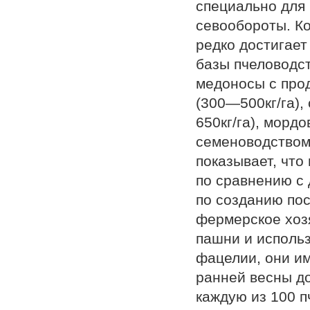
специально для 
севообороты. Ко
редко достигает
базы пчеловодст
медоносы с прод
(300—500кг/га),
650кг/га), морд
семеноводством 
показывает, что
по сравне­нию 
по созданию по
фермерское хозя
пашни и использ
фацелии, они и
ранней весны д
каждую из 100 