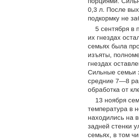
порциями. Сильн
0,3 л. После вы
подкормку не за
5 сентября в 
их гнездах оста
семьях была про
изъяты, полноме
гнездах оставле
Сильные семьи 
средние 7—8 рам
обработка от кл
13 ноября се
температура в 
находились на в
задней стенки у
семьях, в том ч