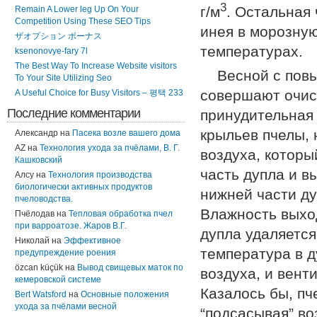
3
г/м
. Остальная 
Remain A Lower leg Up On Your
Competition Using These SEO Tips
инея в морозную
ザオプション ボーナス
температурах.
ksenonovye-fary 7l
The Best Way To Increase Website visitors
Весной с пов
To Your Site Utilizing Seo
совершают очист
A Useful Choice for Busy Visitors – 평택 233
Последние комментарии
принудительная
крыльев пче­лы,
Александр
на
Пасека возле вашего дома
AZ
на
Технология ухода за пчёлами, В. Г.
воздуха, которы
Кашковский
часть дупла и в
Алсу
на
Технология производства
биологически активных продуктов
нижней части ду
пчеловодства.
Влажность выход
Пчёлодав
на
Тепловая обработка пчел
при варроатозе. Жаров В.Г.
дупла удаляется
Николай
на
Эффективное
температура в д
предупреждение роения
özcan küçük
на
Вывод свищевых маток по
воздуха, и вент
кемеровской системе
Казалось бы, п
Bert Watsford
на
Основные положения
ухода за пчёлами весной
“подсасывая” во