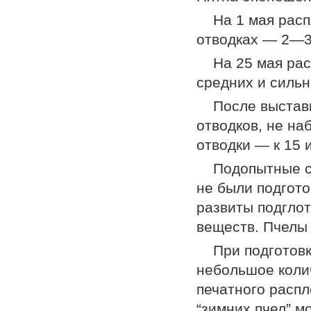
На 1 мая рас
отводках — 2—3
На 25 мая рас
средних и силь
После выставк
отводков, не на
отводки — к 15 
Подопытные се
не были подгото
развиты подгло
веществ. Пчелы 
При подготов
небольшое коли
печатного распл
“зимних пчел” м