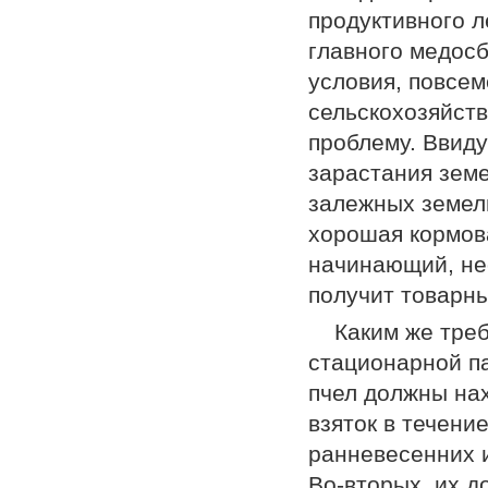
продук­тивного 
главного медос
условия, повсе
сельскохозяйст
проблему. Ввид
зарастания зем
залежных земель
хорошая кормова
начинающий, не
получит товарны
Каким же тре
стационарной па
пчел должны на
взяток в течени
ранневесенних и
Во-вторых, их д