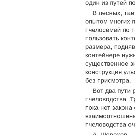
один из путей п
В лесных, тае
опытом многих 
пчелосемей по т
пользовать кон
размера, подняв
контейнере нуж
существен­ное з
конструкция уль
без присмотра.
Вот два пути
пчеловодства. Т
пока нет закона
взаимоотноше­ни
пчеловодства о
А. Шорохов