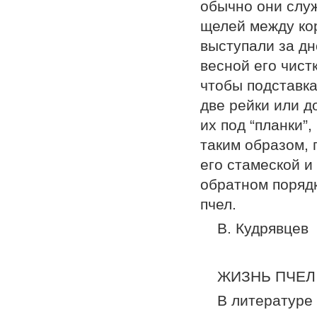
обычно они служ
щелей между кор
выступали за дн
весной его чист
чтобы подставка
две рейки или 
их под “план­ки
таким образом, 
его стамеской и
обрат­ном поряд
пчел.
В. Кудрявцев
ЖИЗНЬ ПЧЕЛ
В литературе