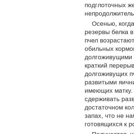
подглоточных же
непродолжитель
Осенью, когд
резервы белка в
пчел возрастаю
обильных кормов
долгоживущими “
краткий перерыв
долгоживущих пч
развитыми яични
имеющих матку. 
сдерживать разв
достаточном ко
запах, что не н
готовящихся к р