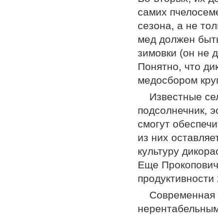
самих пчелосеме
сезона, а не то
мед должен быть
зимовки (он не 
Понятно, что ди
медосбором кру
Известные се
подсолнечник, эс
смогут обеспечи
из них оставляе
культуру дикор
Еще Прокопович 
продуктивности 
Современная 
нерентабельным