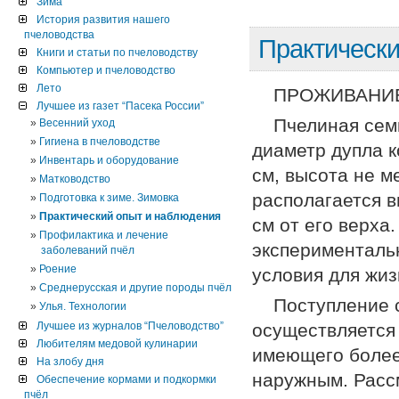
Зима
История развития нашего
пчеловодства
Практически
Книги и статьи по пчеловодству
Компьютер и пчеловодство
Лето
ПРОЖИВАНИЕ
Лучшее из газет “Пасека России”
Пчелиная сем
Весенний уход
Гигиена в пчеловодстве
диаметр дупла к
Инвентарь и оборудование
см, высота не м
Матководство
располагается в
Подготовка к зиме. Зимовка
Практический опыт и наблюдения
см от его верха
Профилактика и лечение
экспериментальн
заболеваний пчёл
Роение
условия для жиз
Среднерусская и другие породы пчёл
Поступление с
Улья. Технологии
Лучшее из журналов “Пчеловодство”
осуществляется 
Любителям медовой кулинарии
имеющего более 
На злобу дня
на­ружным. Расс
Обеспечение кормами и подкормки
пчёл