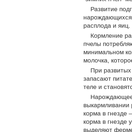
Развитие под
нарождающихся 
расплода и яиц.
Кормление ра
пчелы потребля
минимальном ко
мо­лочка, котор
При развитых
запасают питат
теле и становя
Нарождающеес
выкармливании 
корма в гнезде 
корма в гнезде 
выделяют ферме