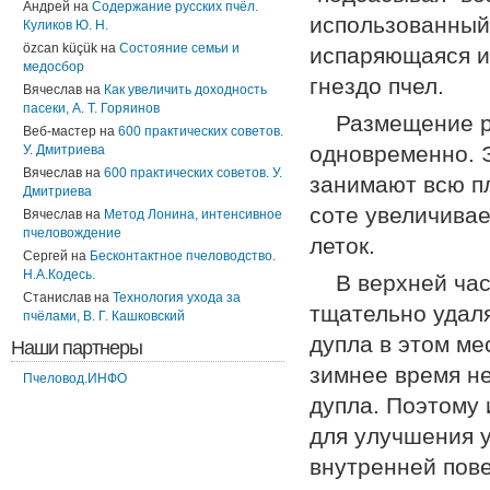
Андрей
на
Содержание русских пчёл.
использованный 
Куликов Ю. Н.
özcan küçük
на
Состояние семьи и
испаряющаяся из
медосбор
гнездо пчел.
Вячеслав
на
Как увеличить доходность
пасеки, А. Т. Горяинов
Размещение ра
Веб-мастер
на
600 практических советов.
одновременно. Э
У. Дмитриева
Вячеслав
на
600 практических советов. У.
занимают всю п
Дмитриева
соте увеличивае
Вячеслав
на
Метод Лонина, интенсивное
пчеловождение
леток.
Сергей
на
Бесконтактное пчеловодство.
Н.А.Кодесь.
В верхней час
Станислав
на
Технология ухода за
тщательно удаля
пчёлами, В. Г. Кашковский
дупла в этом ме
Наши партнеры
зимнее время не
Пчеловод.ИНФО
дупла. Поэтому 
для улучшения 
внутренней пове