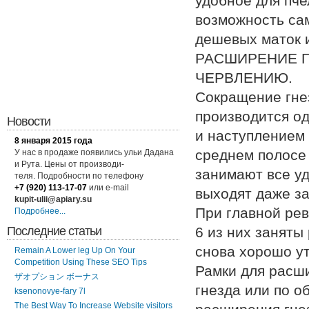
удобное для пче
возможность сам
дешевых маток 
РАСШИРЕНИЕ Г
ЧЕРВЛЕНИЮ.
Сокращение гнез
производится од
Новости
и наступлением 
8 января 2015 года
среднем полосе 
У нас в продаже появились ульи Дадана
и Рута. Цены от производи-
занимают все уд
теля. Подробности по
телефону
+7 (920) 113-17-07
или
e-mail
выходят даже за
kupit-ulii@apiary.su
При главной рев
Подробнее...
Последние статьи
6 из них заняты
снова хорошо ут
Remain A Lower leg Up On Your
Competition Using These SEO Tips
Рамки для расши
ザオプション ボーナス
гнезда или по 
ksenonovye-fary 7l
The Best Way To Increase Website visitors