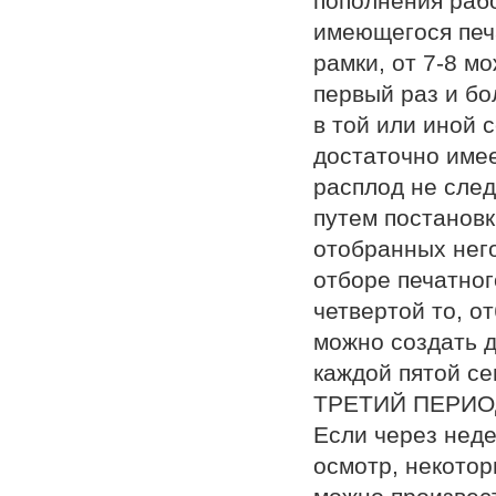
пополнения рабо
имеющегося печа
рамки, от 7-8 м
первый раз и бо
в той или иной 
достаточно имее
расплод не след
путем постановк
отобранных нег
отборе печатног
четвертой то, о
можно создать д
каждой пятой се
ТРЕТИЙ ПЕРИО
Если через нед
осмотр, некотор