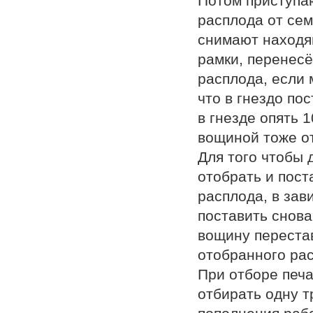
Потом приступаю
расплода от сем
снимают находя
рамки, перенесё
расплода, если м
что в гнездо по
в гнезде опять 
вощиной тоже о
Для того чтобы 
отобрать и пост
расплода, в зав
поставить снова
вощину переста
отобранного ра
При отборе печа
отбирать одну тр