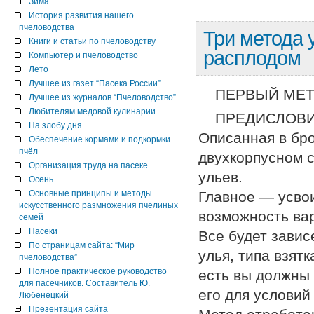
Зима
История развития нашего
пчеловодства
Три метода 
Книги и статьи по пчеловодству
расплодом
Компьютер и пчеловодство
Лето
Лучшее из газет “Пасека России”
ПЕРВЫЙ МЕТ
Лучшее из журналов “Пчеловодство”
Любителям медовой кулинарии
ПРЕДИСЛОВИ
На злобу дня
Описанная в бр
Обеспечение кормами и подкормки
пчёл
двухкорпусном 
Организация труда на пасеке
ульев.
Осень
Основные принципы и методы
Главное — усвои
искусственного размножения пчелиных
возможность ва
семей
Пасеки
Все будет завис
По страницам сайта: “Мир
улья, типа взят
пчеловодства”
Полное практическое руководство
есть вы должны 
для пасечников. Составитель Ю.
его для условий
Любенецкий
Презентация сайта