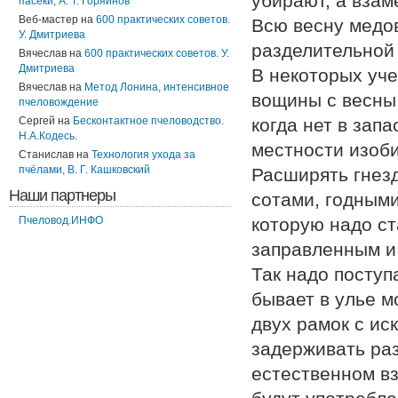
убирают, а взам
пасеки, А. Т. Горяинов
Веб-мастер
на
600 практических советов.
Всю весну медо
У. Дмитриева
разделительной 
Вячеслав
на
600 практических советов. У.
Дмитриева
В некоторых уче
Вячеслав
на
Метод Лонина, интенсивное
вощины с весны.
пчеловождение
Сергей
на
Бесконтактное пчеловодство.
когда нет в зап
Н.А.Кодесь.
местности изоб
Станислав
на
Технология ухода за
пчёлами, В. Г. Кашковский
Расширять гнез
Наши партнеры
сотами, годными
Пчеловод.ИНФО
которую надо ст
заправленным и 
Так надо поступ
бывает в улье м
двух рамок с ис
задерживать раз
естественном в