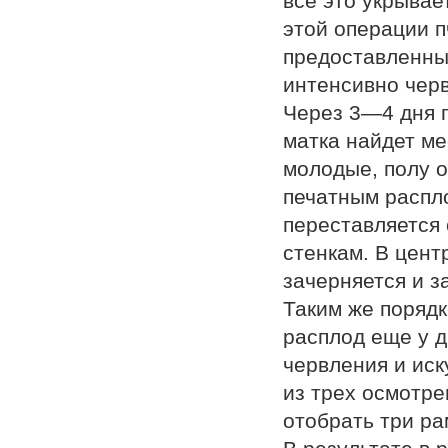
все это укрывае
этой операции п
предоставленных
интенсивно черв
Через 3—4 дня 
матка найдет ме
молодые, полу 
печатным распло
переставляется 
стенкам. В цент
зачерняется и з
Таким же поряд
расплод еще у д
червления и иск
из трех осмотре
отобрать три ра