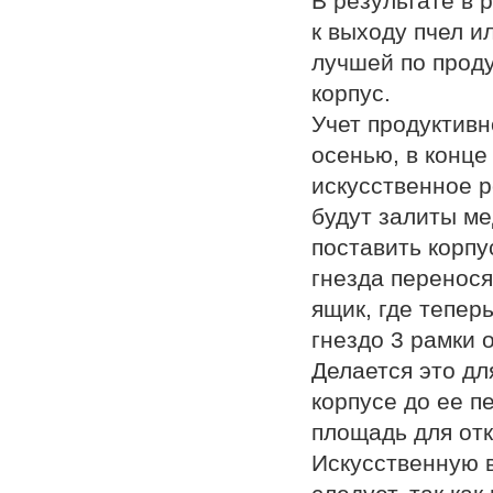
В результате в 
к выходу пчел и
лучшей по проду
корпус.
Учет продуктивн
осенью, в конце
искусственное р
будут залиты ме
поставить корпу
гнезда перенося
ящик, где тепер
гнездо 3 рамки 
Делается это дл
корпусе до ее п
площадь для отк
Искусственную в