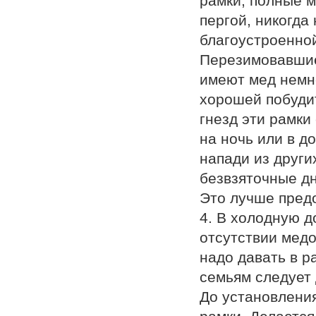
рамки, полные м
пергой, никогда
благоустроенной
Перезимовавшие 
имеют мед немн
хорошей побуди
гнезд эти рамки
на ночь или в д
напади из други
безвзяточные дн
Это лучше предо
4. В холодную д
отсутствии медо
надо давать в р
семьям следует 
До установления