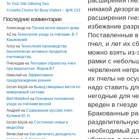
расширения гнез
To Your Site Utilizing Seo
никакой дезорга
A Useful Choice for Busy Visitors – 평택 233
расширения гнез
Последние комментарии
избежание разры
Александр
на
Пасека возле вашего дома
Поставленные в
AZ
на
Технология ухода за пчёлами, В. Г.
Кашковский
пчел, и лет их 
Алсу
на
Технология производства
можно взять из-
биологически активных продуктов
пчеловодства.
рамки с небольш
Пчёлодав
на
Тепловая обработка пчел
червления непри
при варроатозе. Жаров В.Г.
Николай
на
Эффективное
их пчелы не осуш
предупреждение роения
надо ставить дл
özcan küçük
на
Вывод свищевых маток по
кемеровской системе
негодные для че
Bert Watsford
на
Основные положения
вреден в гнезде
ухода за пчёлами весной
Андрей
на
Содержание русских пчёл.
Бракованные рам
Куликов Ю. Н.
разделительную 
özcan küçük
на
Состояние семьи и
медосбор
необходимый для
Вячеслав
на
Как увеличить доходность