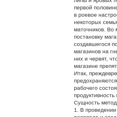
липы и яровых по
первой половине
в роевое настрое
некоторых семь
маточников. Во
постановку мага
создавшегося по
магазинов на гн
них и червят, ч
магазине препят
Итак, преждевр
предохраняются
рабочего состоя
продуктивность 
Сущность метод
1. В проведении