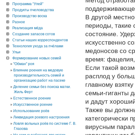
Метод отработа
Программа “Улей”
поддерживающего
Продукты пчеловодства
В другой местно
Производство воска
Разное
периоды, такие 
Реализация мёда
состояние. Удер
Создание запасов сотов
Статьи наших корреспондентов
искусственно с
Технология ухода за пчёлами
медоносов со с
Ульи
время: фацелия,
Формирование новых семей
"Обман" роя
Если такой возм
Влияние роения на медовую
расплод у больш
производительность семей и
организацию работ на пасеке
главному взятку
Деление семьи без поиска матки.
семьи-гиганты д
Жиль Ферт
Естественное роение
и дадут хороши
Искусственное роение
Также вы должны
Использование роёв
категорически п
Ликвидация роевого настроения
Ловля вольных роёв по системе Г. В.
вирусным парал
Глазова