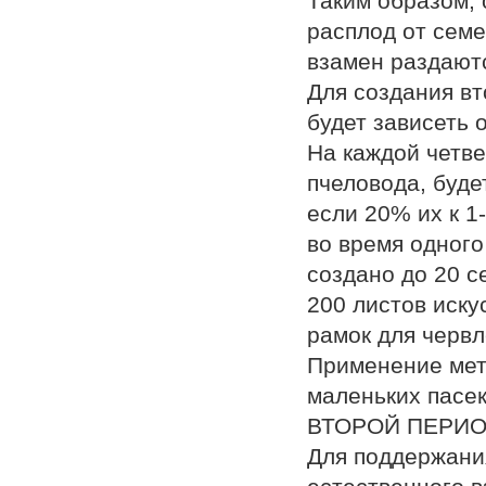
Таким образом, 
расплод от семе
взамен раздаютс
Для создания вт
будет зависеть 
На каждой четве
пчеловода, буде
если 20% их к 1
во время одного
создано до 20 с
200 листов иску
рамок для червл
Применение мето
маленьких пасек
ВТОРОЙ ПЕРИО
Для поддержания