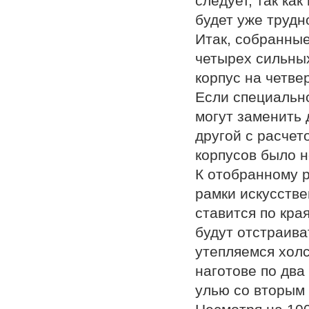
следует, так ка
будет уже трудн
Итак, собранные
четырех сильных
корпус на четве
Если специально
могут заменить 
другой с расчет
корпусов было 
К отобранному р
рамки искусств
ставится по кра
будут отстраива
утепляемся холс
наготове по дв
улью со вторым 