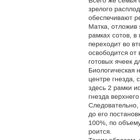
Всего же семья 
зрелого расплод
обеспечивают р
Матка, отложив 
рамках сотов, в
переходит во вт
освободится от
готовых ячеек д
Биологическая н
центре гнезда, 
здесь 2 рамки 
гнезда верхнего
Следовательно, 
до его постанов
100%, по объему
роится.