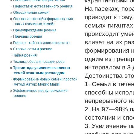
карантинными б
На семью работают две матки
Недостатки естественного роения
На пасеках, по
Объединение семей
приводит к тому
Основные способы формирования
новых пчелиных семей
семьях-гигантах
Предупреждение роения
происходит уме
Причины роения
влияет на их ра
Роение - тайна в многоотцовстве
Старые соты и роение
формирования н
Тайна роения
одним из препар
Техника сбора и посадки роёв
интервалом в 3 
Три метода усиления пчелиных
семей печатным расплодом
Достоинства это
Формирование новых семей: простой
1. Семьи в тече
метод! Автор: Морис Мари
Эффективное предупреждение
способны исполь
роения
непрерывного н
2. На 97—98% па
состоянии и сп
3. Увеличение п