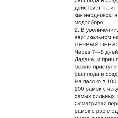
расплода и созд
действует на ин
как неоднократн
медосборе.
2. В увеличении
вертикальном н
ПЕРВЫЙ ПЕРИО
Через 7—8 дней 
Дадана, и приш
можно приступит
расплода и созд
На пасеке в 100
200 рамок с иск
самых сильных 
Осматривая перв
рамок с расплод