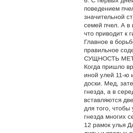
6. С первых дне
поведением пчел
значительной ст
семей пчел. А в
что приводит к 
Главное в борьб
правильное сод
СУЩНОСТЬ МЕТ
Когда пришло вр
иной улей 11-ю 
доски. Мед, зат
гнезда, а в сер
вставляются две
для того, чтобы
гнезда многих с
12 рамок улья Д