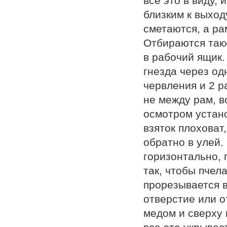
все это в виду, 
близким к выход
сметаются, а ра
Отбираются такж
в рабочий ящик.
гнезда через од
червления и 2 р
не между рам, в
осмотром устано
взяток плоховат
обратно в улей. 
горизонтально, 
так, чтобы пчела
прорезывается в
отверстие или о
медом и сверху 