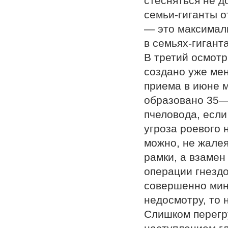
стесняться не д
семьи-гиганты о
— это максималь
в семьях-гиганта
В третий осмотр
создано уже мен
приема в июне м
образовано 35—3
пчеловода, если
угроза роевого 
можно, не жалея
рамки, а взамен
операции гнезд
совершенно мину
недосмотру, то
Слишком перегру