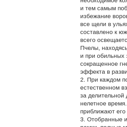
необходимое кол
и тем самым поб
избежание воров
все щели в улья
составлено к юж
всего освещаетс
Пчелы, находяс
и при обильных 
сокращенное гн
эффекта в разви
2. При каждом 
естественном в
за делительной 
нелетное время
приближают его 
3. Отобранные и