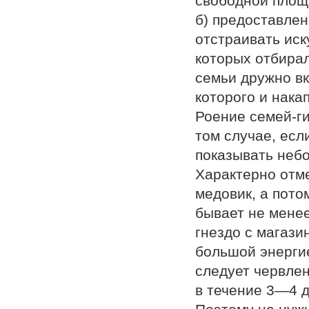
свободной площа
б) предоставле
отстраивать иск
которых отбирал
семьи дружно вк
которого и нака
Роение семей-ги
том случае, есл
показывать небо
Характерно отме
медовик, а пото
бывает не менее
гнездо с магази
большой энергие
следует червлен
в течение 3—4 д