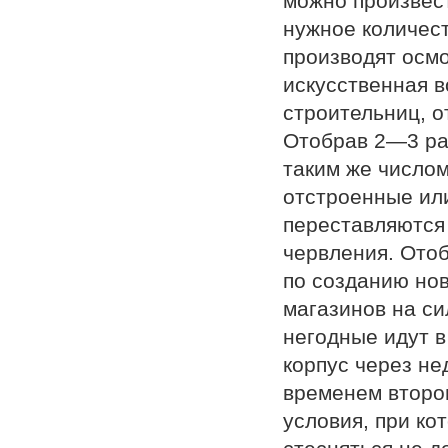
можно произвест
нужное количест
производят осмо
искусственная в
строительниц, о
Отобрав 2—3 ра
таким же число
отстроенные ил
переставляются 
червления. Отоб
по созданию нов
магазинов на си
негодные идут в
корпус через не
временем второг
условия, при ко