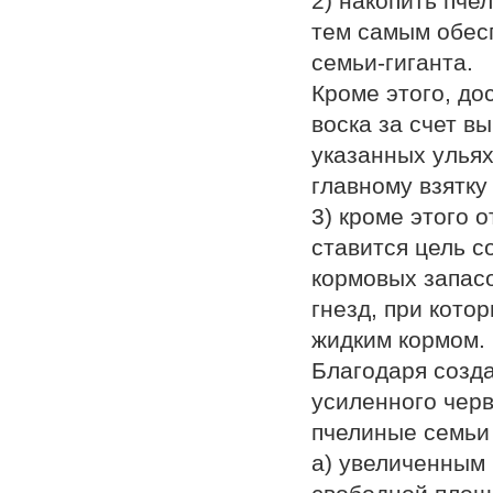
2) накопить пче
тем самым обесп
семьи-гиганта.
Кроме этого, до
воска за счет в
указанных ульях
главному взятку
3) кроме этого 
ставится цель 
кормовых запас
гнезд, при кото
жидким кормом.
Благодаря созд
усиленного черв
пчелиные семьи
а) увеличенным