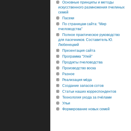
Основные принципы и методы
искусственного размножения пчелиных
семей
Пасеки
По страницам сайта: “Мир
пчеловодства”
Полное практическое руководство
для пасечников. Составитель Ю.
Любенецкий
Презентация сайта
Программа “Улей”
Продукты пчеловодства
Производство воска
Разное
Реализация мёда
Создание запасов сотов
Статьи наших корреспондентов
Технология ухода за пчёлами
Ульи
Формирование новых семей