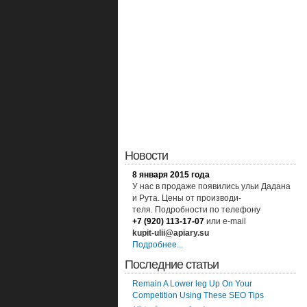
Новости
8 января 2015 года
У нас в продаже появились ульи Дадана
и Рута. Цены от производи-
теля. Подробности по
телефону
+7 (920) 113-17-07
или
e-mail
kupit-ulii@apiary.su
Подробнее...
Последние статьи
Remain A Lower leg Up On Your
Competition Using These SEO Tips