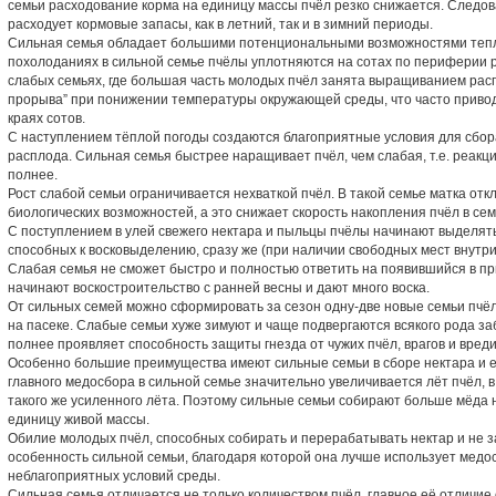
семьи расходование корма на единицу массы пчёл резко снижается. Следов
расходует кормовые запасы, как в летний, так и в зимний периоды.
Сильная семья обладает большими потенциональными возможностями тепл
похолоданиях в сильной семье пчёлы уплотняются на сотах по периферии р
слабых семьях, где большая часть молодых пчёл занята выращиванием расп
прорыва” при понижении температуры окружающей среды, что часто привод
краях сотов.
С наступлением тёплой погоды создаются благоприятные условия для сбор
расплода. Сильная семья быстрее наращивает пчёл, чем слабая, т.е. реакц
полнее.
Рост слабой семьи ограничивается нехваткой пчёл. В такой семье матка от
биологических возможностей, а это снижает скорость накопления пчёл в сем
С поступлением в улей свежего нектара и пыльцы пчёлы начинают выделять 
способных к восковыделению, сразу же (при наличии свободных мест внутри
Слабая семья не сможет быстро и полностью ответить на появившийся в пр
начинают воскостроительство с ранней весны и дают много воска.
От сильных семей можно сформировать за сезон одну-две новые семьи пчёл,
на пасеке. Слабые семьи хуже зимуют и чаще подвергаются всякого рода за
полнее проявляет способность защиты гнезда от чужих пчёл, врагов и вред
Особенно большие преимущества имеют сильные семьи в сборе нектара и е
главного медосбора в сильной семье значительно увеличивается лёт пчёл, в 
такого же усиленного лёта. Поэтому сильные семьи собирают больше мёда н
единицу живой массы.
Обилие молодых пчёл, способных собирать и перерабатывать нектар и не 
особенность сильной семьи, благодаря которой она лучше использует мед
неблагоприятных условий среды.
Сильная семья отличается не только количеством пчёл, главное её отличие 