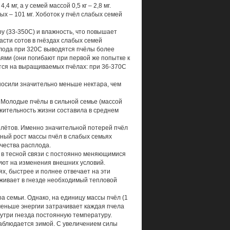
 мг, а у семей массой 0,5 кг – 2,8 мг.
ых – 101 мг. Хоботок у пчёл слабых семей
у (33-350С) и влажность, что повышает
асти сотов в гнёздах слабых семей
плода при 320С выводятся пчёлы более
ьями (они погибают при первой же попытке к
тся на выращиваемых пчёлах: при 36-370С
носили значительно меньше нектара, чем
 Молодые пчёлы в сильной семье (массой
олжительность жизни составила в среднем
олётов. Именно значительной потерей пчёл
ный рост массы пчёл в слабых семьях
чества расплода.
 в тесной связи с постоянно меняющимися
уют на изменения внешних условий.
х, быстрее и полнее отвечает на эти
рживает в гнезде необходимый тепловой
 семьи. Однако, на единицу массы пчёл (1
 меньше энергии затрачивает каждая пчела
нутри гнезда постоянную температуру.
аблюдается зимой. С увеличением силы