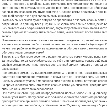
есть то, чего нет в слабой: большое количество физиологически молодых 
соотношение между количеством пчёл, расплода, интенсивностью яйцеклад
различными возрастными группами пчёл. Сильная семья производит больше
большой резерв пчёл для сбора пыльцы и нектара.
Пчёлы сильных семей лучше зимуют по сравнению с пчёлами слабых семей.
потребляют на единицу веса (1 кг) меньше корма, чем слабые семьи, реже 
В сильных семьях редко бывает понос, тогда как у слабых семей пчёлы час
семьях переносят зимовку значительно легче, чем в слабых, после зимы в
весной.
Пчелиные матки в сильных семьях не только откладывают с ранней весны на
и превосходят маток слабых семей по темпам роста весенней яйцекладки. О
не хватает рабочих пчёл для выкармливания и обогрева такого количества л
обогреть пчёлы сильных семей.
В результате быстрого весеннего развития сильные семьи хорошо использу
запасы мёда, тогда как слабые семьи за счёт раннего взятка только ещё ра
слабые семьи не достигают подчас достаточной силы и нередко в период 
развиваться.
Чем сильнее семьи, тем выше их медосбор. Это и понятно, так как в сильных
работают они более продуктивнее, в результате на 1 кг пчёл в сильных сем
В зависимости от условий медосбора сила пчелиных семей в течение сезон
За время короткого сильного взятка слабые семьи усиливаются, средние ос
сильные же значительно ослабевают.
При взятке не столь бурном, но продолжительностью более 25-30 дней сит
семья будет иметь массу около 4 кг, большое количество печатного расплода
приобретает все признаки сильной семьи. Эта семья произведёт довольно 
используя конец медосбора, особенно если за 25 дней до конца медосбора к