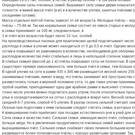
имеющая 20-25 тыс. особей, а летом, в разгар сезона – в три раза больше.
Определение силы пчелиных семей. Выражают силу семьи двумя показател
точности: в живой массе пчёл (в кг) и в количестве улочек, занятых пчёлами
соседними сотами).
Масса отдельно взятой пчелы зависит от её возраста. Молодые пчёлы – ко
пчёлы – 75-86 мг. Так как нормальная семья состоит из смеси старых и мол
в семье принимают за 100 мг, следовательно, в
1 кг пчёл всех возрастов будет около 10 тыс. особей.
На производственных пасеках для практических целей подсчитывают число у
расплода в семье в улочке может находиться от 0 до 0,5 кг пчёл. Однако в
сотам и покрывают их равномерно в количестве, необходимом для обогрева 
расплодом количество пчёл стабильно и лишь в небольшой степени зависи
В слабых семьях (массой до 1 кг) пчёлы покрывают соты не полностью. В с
существует прямая закономерность: чем больше пчёл в семье, тем больше 
В одной улочке на соте в рамке 435 х 300 мм размещается весной около 250 
занимаемых пчёлами, имеют в виду, что пчёлы занимают всё пространство с
разместились только в верхней половине сота, то две таких улочки принимаю
грубой ошибки, приподнимают одну-две крайние рамки и выясняют степень
точно число улочек можно подсчитать рано утром, после относительно прохл
улье и сосредотачиваются на сотах с расплодом и вокруг него. Весной силь
средней-6-7 улочек, слабой-4-5 улочек. В разгар сезона сильной считают с
Осенью при подготовке к зиме сильными следует считать семьи, в которых п
К взвешиванию пчёл прибегают при посадке естественного роя в улей для 
Сила семьи и качество пчёл. Сильная семья, имеющая много пчёл, собирает
больше мёда. Но в увеличении продуктивности пчелиных семей имеет значен
выращиваемых пчёл. Сильная семья снабжает своих личинок большим колич
развиваются более полновесные пчёлы с хорошо развитыми органами. Так, 