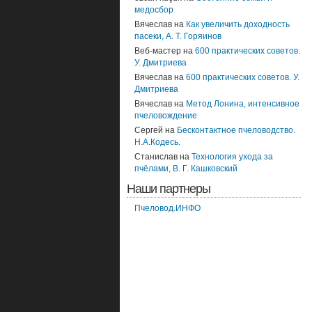
медосбор
Вячеслав
на
Как увеличить доходность
пасеки, А. Т. Горяинов
Веб-мастер
на
600 практических советов.
У. Дмитриева
Вячеслав
на
600 практических советов. У.
Дмитриева
Вячеслав
на
Метод Лонина, интенсивное
пчеловождение
Сергей
на
Бесконтактное пчеловодство.
Н.А.Кодесь.
Станислав
на
Технология ухода за
пчёлами, В. Г. Кашковский
Наши партнеры
Пчеловод.ИНФО