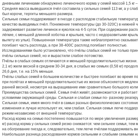
дневными личинками обнаружено личиночного корма у семей массой 1,5 кг – 4,4
Средняя масса выведшихся пчёл составила у сильных семей 113 мг, а у слаб
был короче, тергиты меньшего размера.
Сильные семьи поддерживают в гнезде с расплодом стабильную температур
качество выводимых пчёл. Понижение температуры (до 30-320С) в нижней ч
задерживает развитие личинок и куколок на 4-5 суток. При содержании рас
лёгкие, с меньшей длинной хоботка и крыльев, часто с недоразвитыми крыл
вылету из улья). Повышенная температура также неблагоприятно сказывае
погибает часть расплода, а при 38-400С расплод погибает полностью.
Исследованиями было установлено, что пчёлы слабых семей не только при
пчёлы сильных семей, но и вырастили слабое потомство.
Пчёлы в слабых семьях отличаются и меньшей продолжительностью жизни.
2,1 кг) жили весной в среднем 30-34 дня, в слабых же семьях (0,58 кг) прод
26,6 дня, т.е. на 15% меньше.
Пчёлы слабых семей в большем количестве и быстрее погибают во время п
при полётах и меньшей продолжительностью их жизни объясняется медлен
ранней весной, несмотря на выращивание ими сравнительно большого коли
Преимущества сильных семей. Семья пчёл живёт, размножается и работает
условиями окружающей среды. Сильная и слабая семьи по- разному реагир
Сильная семья, имея много пчёл в самых разных физиологических состояния
изменения и лучше использует их, чем слабая. Сильная семья легче подде
режим независимо от внешней температуры.
Расход корма на семью постепенно повышается по мере увеличения размера
кг) расход корма у сильных семей резко снижается: чем сильнее семья, тем
на обогревание гнезда и, следовательно, тем легче пчёлам поддерживать в
Наибольшая разница расходования кормов сильными и слабыми семьями н