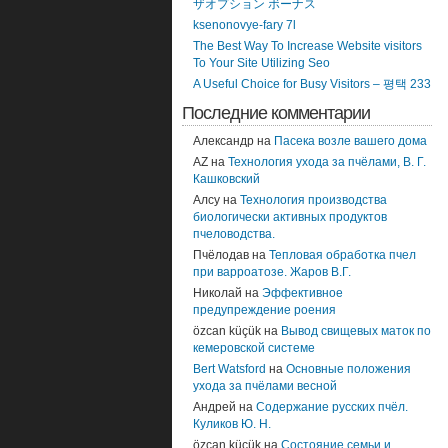
ザオプション ボーナス
ksenonovye-fary 7l
The Best Way To Increase Website visitors
To Your Site Utilizing Seo
A Useful Choice for Busy Visitors – 평택 233
Последние комментарии
Александр
на
Пасека возле вашего дома
AZ
на
Технология ухода за пчёлами, В. Г.
Кашковский
Алсу
на
Технология производства
биологически активных продуктов
пчеловодства.
Пчёлодав
на
Тепловая обработка пчел
при варроатозе. Жаров В.Г.
Николай
на
Эффективное
предупреждение роения
özcan küçük
на
Вывод свищевых маток по
кемеровской системе
Bert Watsford
на
Основные положения
ухода за пчёлами весной
Андрей
на
Содержание русских пчёл.
Куликов Ю. Н.
özcan küçük
на
Состояние семьи и