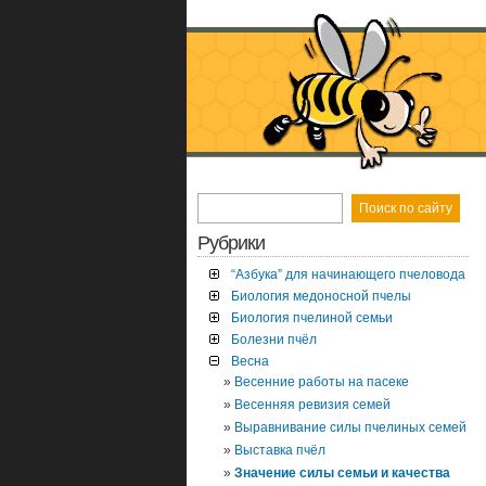
Рубрики
“Азбука” для начинающего пчеловода
Биология медоносной пчелы
Биология пчелиной семьи
Болезни пчёл
Весна
Весенние работы на пасеке
Весенняя ревизия семей
Выравнивание силы пчелиных семей
Выставка пчёл
Значение силы семьи и качества