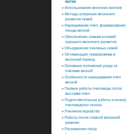
матки
Использование весенних взятков
Методы ускорения весеннего
развития семей
Наращивание пчёл, формирование
гнезда весной
Обеспечение семьям условий
хорошего весеннего развития
Объединение пчелиных семей
Оптимизация терморежима в
весенний период
Основные положения ухода за
пчёлами весной
Особенности наращивания пчёл
весной
Первые работы пчеловода после
выставки пчёл
Подготовительные работы к началу
пчеловодного сезона
Пчелиное воровство
Работы после главной весенней
ревизии
Расширение гнёзд