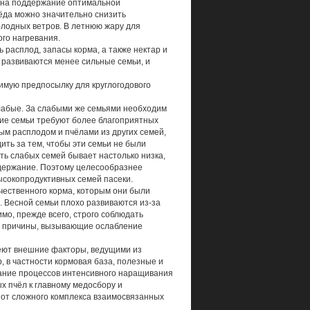
я на поддержание оптимальной
мёда можно значительно снизить
олодных ветров. В летнюю жару для
го нагревания.
ь расплод, запасы корма, а также нектар и
 развиваются менее сильные семьи, и
мую предпосылку для круглогодового
лабые. За слабыми же семьями необходим
кие семьи требуют более благоприятных
ым расплодом и пчёлами из других семей,
ить за тем, чтобы эти семьи не были
ть слабых семей бывает настолько низка,
содержание. Поэтому целесообразнее
ысокопродуктивных семей пасеки.
чественного корма, которым они были
. Весной семьи плохо развиваются из-за
имо, прежде всего, строго соблюдать
ь причины, вызывающие ослабление
еют внешние факторы, ведущими из
 в частности кормовая база, полезные и
вание процессов интенсивного наращивания
х пчёл к главному медосбору и
т от сложного комплекса взаимосвязанных