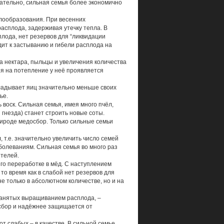
ательно, сильная семья более экономично
ообразования. При весенних
асплода, задерживая утечку тепла. В
лода, нет резервов для “ликвидации
ит к застыванию и гибели расплода на
а нектара, пыльцы и увеличения количества
ия на потепление у неё проявляется
кладывает яиц значительно меньше своих
ье.
воск. Сильная семья, имея много пчёл,
 гнезда) станет строить новые соты.
ироде медосбор. Только сильные семьи
 т.е. значительно увеличить число семей
болеваниям. Сильная семья во много раз
ителей.
го переработке в мёд. С наступлением
то время как в слабой нет резервов для
е только в абсолютном количестве, но и на
занятых выращиванием расплода, –
осбор и надёжнее защищается от
от слабых – в качестве. В сильной семье