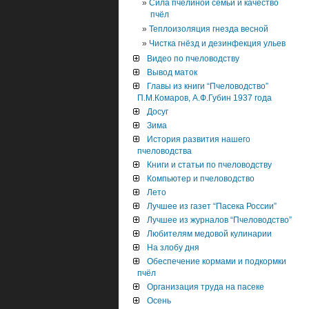
Сила пчелиной семьи и качество
пчёл
Теплоизоляция гнезда весной
Чистка гнёзд и дезинфекция ульев
Видео по пчеловодству
Вывод маток
Главы из книги “Пчеловодство”
П.М.Комаров, А.Ф.Губин 1937 года
Досуг
Зима
История развития нашего
пчеловодства
Книги и статьи по пчеловодству
Компьютер и пчеловодство
Лето
Лучшее из газет “Пасека России”
Лучшее из журналов “Пчеловодство”
Любителям медовой кулинарии
На злобу дня
Обеспечение кормами и подкормки
пчёл
Организация труда на пасеке
Осень