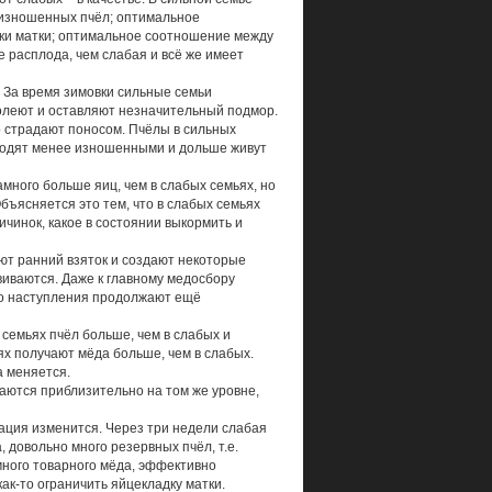
неизношенных пчёл; оптимальное
ки матки; оптимальное соотношение между
 расплода, чем слабая и всё же имеет
 За время зимовки сильные семьи
болеют и оставляют незначительный подмор.
то страдают поносом. Пчёлы в сильных
ыходят менее изношенными и дольше живут
много больше яиц, чем в слабых семьях, но
бъясняется это тем, что в слабых семьях
ичинок, какое в состоянии выкормить и
ют ранний взяток и создают некоторые
звиваются. Даже к главному медосбору
его наступления продолжают ещё
 семьях пчёл больше, чем в слабых и
ьях получают мёда больше, чем в слабых.
а меняется.
таются приблизительно на том же уровне,
уация изменится. Через три недели слабая
, довольно много резервных пчёл, т.е.
много товарного мёда, эффективно
ак-то ограничить яйцекладку матки.