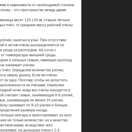
ями в зависимости от необходимой степени
 (улочка – это пространство между двумя
рмилицы весят 125-135 мг, старые лётные
одых пчёл, то среднюю массу рабочей пчелы
лочек, занятых в улье. При отсутствии
есной и летом пчёлы распределяются по
и ухода за расплодом. На сотах с
т от температуры внешней среды.
редних и сильных семьях, имеющих расплод,
они занимают улочек.
г пчёл. Определяя количество улочек,
ота сверху донизу. Если же пчёлы
т за одну. Поэтому, чтобы не допустить
 заполненности их пчёлами. Наиболее
адной ночи, когда все пчёлы находятся в
ной считают семью, занимающую 8-9 улочек,
емью, занимающую не менее 24 улочек.
чёлы занимают по 9-10 улочек и больше.
определения размера гнезда.
 больше нектара и приготавливает из него
ие не только количество, но и качество
еством корма, вследствие чего
например, на донышках ячеек с 2-3