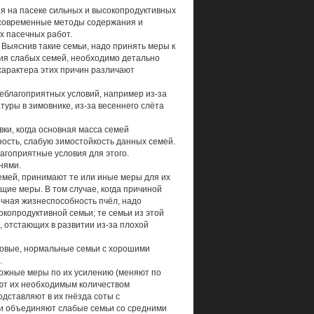
я на пасеке сильных и высокопродуктивных
 современные методы содержания и
х пасечных работ.
 Выяснив такие семьи, надо принять меры к
ия слабых семей, необходимо детально
 характера этих причин различают
неблагоприятных условий, например из-за
уры в зимовнике, из-за весеннего слёта
ки, когда основная масса семей
ость, слабую зимостойкость данных семей.
лагоприятные условия для этого.
нями.
семей, принимают те или иные меры для их
щие меры. В том случае, когда причиной
чная жизнеспособность пчёл, надо
окопродуктивной семьи; те семьи из этой
, отстающих в развитии из-за плохой
ровые, нормальные семьи с хорошими
.
ожные меры по их усилению (меняют по
ют их необходимым количеством
дставляют в их гнёзда соты с
ти объединяют слабые семьи со средними