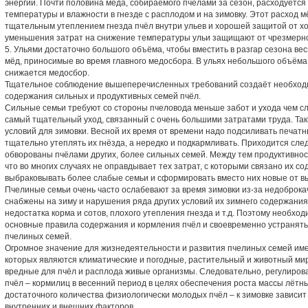
энергии. Почти половина мёда, собираемого пчёлами за сезон, расходуетс
температуры и влажности в гнезде с расплодом и на зимовку. Этот расход 
тщательным утеплением гнезда пчёл внутри ульев и хорошей защитой от х
уменьшения затрат на снижение температуры ульи защищают от чрезмерно
5. Ульями достаточно большого объёма, чтобы вместить в разгар сезона вес
мёд, приносимые во время главного медосбора. В ульях небольшого объёма
снижается медосбор.
Тщательное соблюдение вышеперечисленных требований создаёт необходи
содержания сильных и продуктивных семей пчёл.
Сильные семьи требуют со стороны пчеловода меньше забот и ухода чем с
самый тщательный уход, связанный с очень большими затратами труда. Та
условий для зимовки. Весной их время от времени надо подсиливать печатн
тщательно утеплять их гнёзда, а нередко и подкармливать. Приходится след
обворованы пчёлами других, более сильных семей. Между тем продуктивнос
что во многих случаях не оправдывает тех затрат, с которыми связано их 
выбраковывать более слабые семьи и сформировать вместо них новые от в
Пчелиные семьи очень часто ослабевают за время зимовки из-за недоброка
снабжены на зиму и нарушения ряда других условий их зимнего содержания
недостатка корма и сотов, плохого утепления гнезда и т.д. Поэтому необход
основные правила содержания и кормления пчёл и своевременно устранят
пчелиных семей.
Огромное значение для жизнедеятельности и развития пчелиных семей им
которых являются климатические и погодные, растительный и животный мир,
вредные для пчёл и расплода живые организмы. Следовательно, регулиро
пчёл – кормилиц в весенний период в целях обеспечения роста массы лётны
достаточного количества физиологически молодых пчёл – к зимовке зависи
внутренних и внешних факторов.