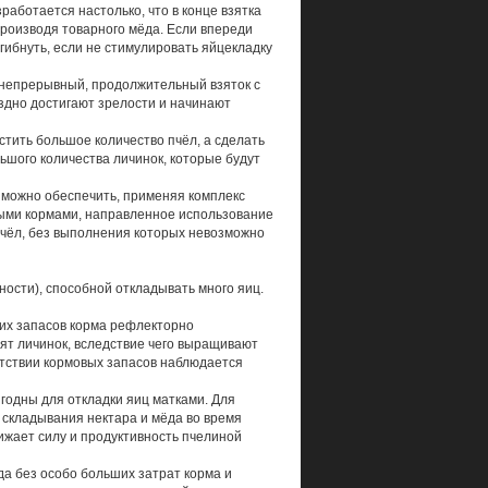
работается настолько, что в конце взятка
производя товарного мёда. Если впереди
огибнуть, если не стимулировать яйцекладку
, непрерывный, продолжительный взяток с
здно достигают зрелости и начинают
стить большое количество пчёл, а сделать
шого количества личинок, которые будут
можно обеспечить, применяя комплекс
ыми кормами, направленное использование
пчёл, без выполнения которых невозможно
ности), способной откладывать много яиц.
ших запасов корма рефлекторно
мят личинок, вследствие чего выращивают
утствии кормовых запасов наблюдается
годны для откладки яиц матками. Для
 складывания нектара и мёда во время
нижает силу и продуктивность пчелиной
да без особо больших затрат корма и