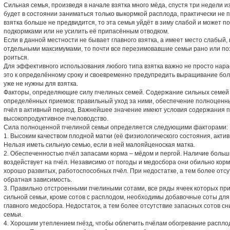
Сильная семья, произведя в начале взятка много мёда, спустя три недели из
будет в состоянии заниматься только выкормкой расплода, практически не 
взятка больше не предвидится, то эта семья уйдёт в зиму слабой и может п
подкормками или не усилить её припасённым отводком.
Если в данной местности не бывает главного взятка, а имеет место слабый
отдельными максимумами, то почти все перезимовавшие семьи рано или по
роиться.
Для эффективного использования любого типа взятка важно не просто нара
это к определённому сроку и своевременно предупредить выращивание боль
уже не нужны для взятка.
Факторы, определяющие силу пчелиных семей. Содержание сильных семей 
определённых приемов: правильный уход за ними, обеспечение полноценн
пчёл в активный период. Важнейшее значение имеют условия содержания 
высокопродуктивное пчеловодство.
Сила полноценной пчелиной семьи определяется следующими факторами:
1. Высоким качеством плодной матки (её физиологического состояния, актив
Нельзя иметь сильную семью, если в ней малояйценоская матка.
2. Обеспеченностью пчёл запасами корма – мёдом и пергой. Наличие боль
воздействует на пчёл. Независимо от погоды и медосбора они обильно кор
хорошо развитых, работоспособных пчёл. При недостатке, а тем более отс
обратная зависимость.
3. Правильно отстроенными пчелиными сотами, все ряды ячеек которых при
сильной семьи, кроме сотов с расплодом, необходимы добавочные соты для
главного медосбора. Недостаток, а тем более отсутствие запасных сотов с
семьи.
4. Хорошим утеплением гнёзд, чтобы облегчить пчёлам обогревание распло