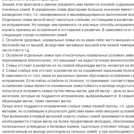
Знание этих факторов и умение управлять ими является основой содержани
пчелиных семей. В управлении этими факторами большое значение имеют
разведения пчёл, т.е. своевременное и квалифицированное выполнение все
Отдельные семьи весной могут оказаться слабыми, отстающими в развитии.
их исправлению. Но прежде чем применять те или иные способы исправлен
изучить причины их ослабления и отставания в развитии. В зависимости от
следующие случаи ослабления семей.
1. Ослабели здоровые, нормальные семьи из-за каких-либо чисто внешних 
беспокойства от мышей, вследствие чрезмерно высокой или низкой температ
части пчёл и т.д.
2. Ослабели отдельные семьи при относительно нормальных условиях зимов
перезимовала благополучно; это указывает на недостаточную жизнеспособн
3. Семьи отстают в развитии из-за слабой яйцекладки маток, несмотря на б
4. Семьи слабые или отстают в развитии из-за поражения заразными болез
В зависимости от того, какая из указанных причин обусловила ослабление 
исправления. Если пчёлы ослабели от болезни, то принимают соответствую
ослабления семьи является пониженная зимостойкость и вообще недостато
попытаться исправить семью путём смены матки, дав ей матку – дочь из выс
категории, которые не поддаются исправлению, выбраковываются. В семьях
яйцекладки матки, также сменяют маток.
Лучше всего поддаются исправлению слабые семьи первой группы, т.е. здо
матками, но ослабевшие в результате действия каких-либо внешних условий
При выявлении в первый весенний осмотр слабых семей принимаются возм
необходимости старую матку на более продуктивную молодую), обеспечива
полноценных углеводных и белковых кормов, тщательно утепляют гнёзда, по
запечатанным на выходе расплодом из сильных семей, а при необходимос