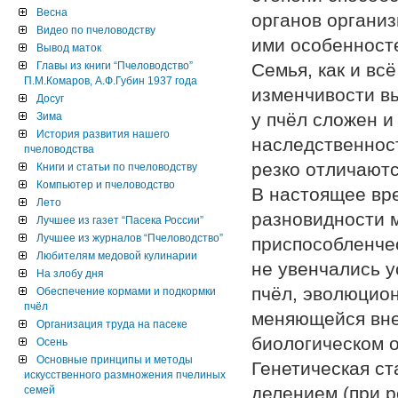
Весна
органов организ
Видео по пчеловодству
ими особенност
Вывод маток
Главы из книги “Пчеловодство”
Семья, как и вс
П.М.Комаров, А.Ф.Губин 1937 года
изменчивости в
Досуг
у пчёл сложен и
Зима
История развития нашего
наследственнос
пчеловодства
резко отличаютс
Книги и статьи по пчеловодству
Компьютер и пчеловодство
В настоящее вр
Лето
разновидности 
Лучшее из газет “Пасека России”
Лучшее из журналов “Пчеловодство”
приспособленчес
Любителям медовой кулинарии
не увенчались у
На злобу дня
пчёл, эволюцио
Обеспечение кормами и подкормки
пчёл
меняющейся вне
Организация труда на пасеке
биологическом о
Осень
Основные принципы и методы
Генетическая ст
искусственного размножения пчелиных
делением (при р
семей