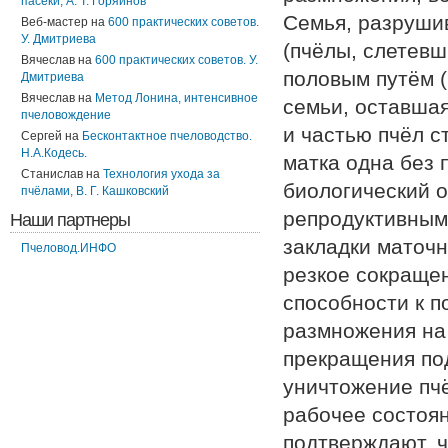
пасеки, А. Т. Горяинов
Семья, разруши
Веб-мастер
на
600 практических советов.
У. Дмитриева
(пчёлы, слетевш
Вячеслав
на
600 практических советов. У.
половым путём (
Дмитриева
Вячеслав
на
Метод Лонина, интенсивное
семьи, оставшая
пчеловождение
и частью пчёл с
Сергей
на
Бесконтактное пчеловодство.
Н.А.Кодесь.
матка одна без 
Станислав
на
Технология ухода за
биологический о
пчёлами, В. Г. Кашковский
репродуктивным
Наши партнеры
закладки маточн
Пчеловод.ИНФО
резкое сокращен
способности к п
размножения на 
прекращения под
уничтожение пч
рабочее состоя
подтверждают, ч