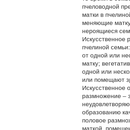
пчеловодной пр
матки в пчелино
меняющие матку
нероящиеся сем
Искусственное 
пчелиной семьи
от одной или не
матку; вегетати
одной или неско
или помещают з
Искусственное о
размножение – з
неудовлетворяю
образованию кач
половое размно
маткой, помещен