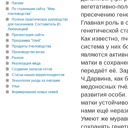
Пасеки
вегетативно-по
По страницам сайта: “Мир
пресечению гене
пчеловодства”
Полное практическое руководство
Главная роль в 
для пасечников. Составитель Ю.
Любенецкий
генетической ст
Презентация сайта
Как известно, п
Программа “Улей”
система у них б
Продукты пчеловодства
Производство воска
являются актив
Разное
матки в сохране
Реализация мёда
Создание запасов сотов
передаёт её. За
Статьи наших корреспондентов
Ч.Дарвина, как 
Технология ухода за пчёлами
медоносных пчёл
Ульи
Формирование новых семей
развития особи.
матки устойчиво
нами ещё нераз
Умеют же мурав
сохранять гене