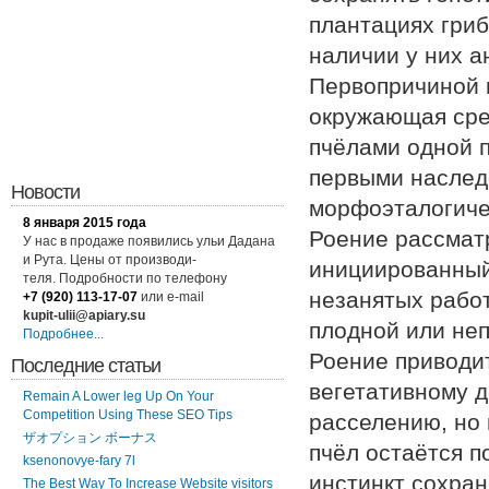
плантациях гриб
наличии у них а
Первопричиной 
окружающая сре
пчёлами одной п
первыми наслед
Новости
морфоэталогиче
8 января 2015 года
Роение рассматр
У нас в продаже появились ульи Дадана
и Рута. Цены от производи-
инициированный
теля. Подробности по
телефону
незанятых работ
+7 (920) 113-17-07
или
e-mail
kupit-ulii@apiary.su
плодной или неп
Подробнее...
Роение приводит
Последние статьи
вегетативному 
Remain A Lower leg Up On Your
Competition Using These SEO Tips
расселению, но 
ザオプション ボーナス
пчёл остаётся п
ksenonovye-fary 7l
инстинкт сохран
The Best Way To Increase Website visitors