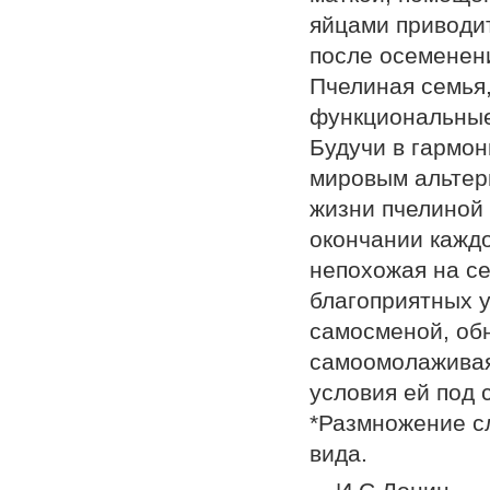
яйцами приводит
после осеменени
Пчелиная семья
функциональные 
Будучи в гармон
мировым альтер
жизни пчелиной 
окончании каждо
непохожая на с
благоприятных у
самосменой, обн
самоомолаживаяс
условия ей под 
*Размножение с
вида.