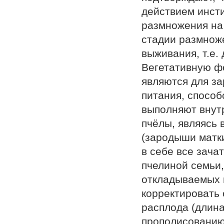
действием инст
размножения на 
стадии размноже
выживания, т.е. 
Вегетативную ф
являются для з
питания, спосо
выполняют внут
пчёлы, являясь 
(зародыши матк
в себе все зача
пчелиной семьи,
откладываемых 
корректировать
расплода (длина
прополисованию 