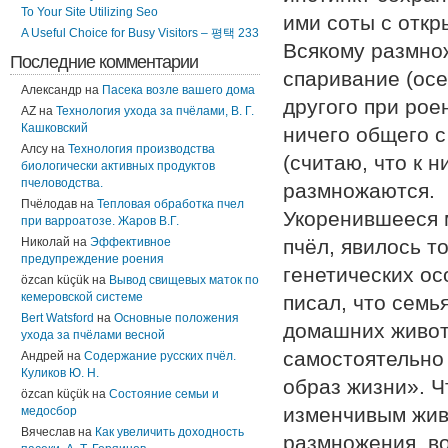
To Your Site Utilizing Seo
ими соты с отк
A Useful Choice for Busy Visitors – 평택 233
Всякому размно
Последние комментарии
спаривание (осе
Александр
на
Пасека возле вашего дома
другого при рое
AZ
на
Технология ухода за пчёлами, В. Г.
Кашковский
ничего общего 
Алсу
на
Технология производства
(считаю, что к 
биологически активных продуктов
пчеловодства.
размножаются.
Пчёлодав
на
Тепловая обработка пчел
Укоренившееся м
при варроатозе. Жаров В.Г.
Николай
на
Эффективное
пчёл, явилось т
предупреждение роения
генетических о
özcan küçük
на
Вывод свищевых маток по
кемеровской системе
писал, что семь
Bert Watsford
на
Основные положения
домашних животн
ухода за пчёлами весной
самостоятельно
Андрей
на
Содержание русских пчёл.
Куликов Ю. Н.
образ жизни». 
özcan küçük
на
Состояние семьи и
изменчивым жив
медосбор
Вячеслав
на
Как увеличить доходность
размножения, в