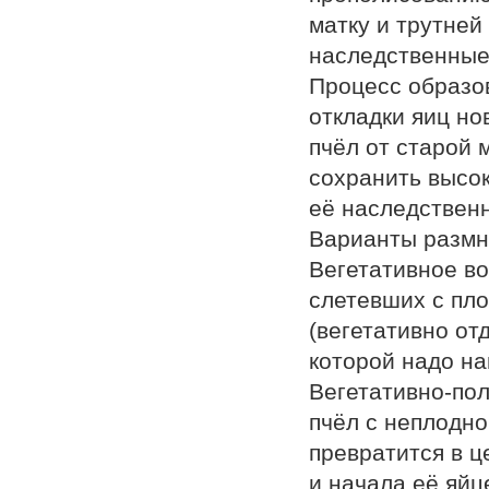
матку и трутней
наследственные
Процесс образо
откладки яиц но
пчёл от старой 
сохранить высок
её наследственн
Варианты размн
Вегетативное во
слетевших с пл
(вегетативно от
которой надо на
Вегетативно-по
пчёл с неплодно
превратится в ц
и начала её яйц