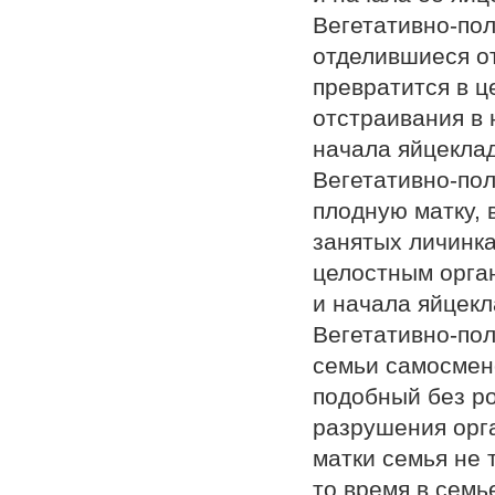
Вегетативно-по
отделившиеся о
превратится в 
отстраивания в 
начала яйцеклад
Вегетативно-по
плодную матку, 
занятых личинка
целостным орга
и начала яйцекл
Вегетативно-по
семьи самосмено
подобный без ро
разрушения орг
матки семья не 
то время в семь