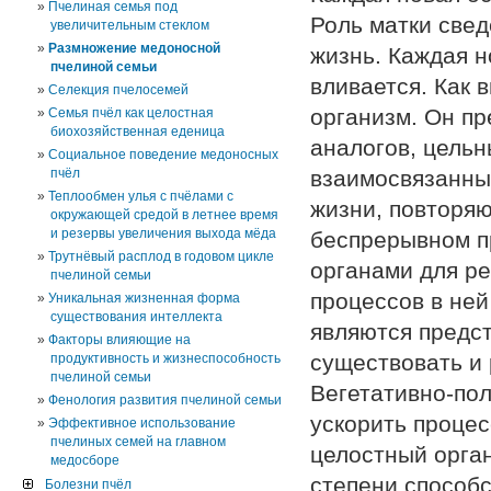
Пчелиная семья под
Роль матки свед
увеличительным стеклом
Размножение медоносной
жизнь. Каждая н
пчелиной семьи
вливается. Как 
Селекция пчелосемей
организм. Он п
Семья пчёл как целостная
биохозяйственная еденица
аналогов, цельн
Социальное поведение медоносных
пчёл
взаимосвязанны
Теплообмен улья с пчёлами с
жизни, повторя
окружающей средой в летнее время
и резервы увеличения выхода мёда
беспрерывном п
Трутнёвый расплод в годовом цикле
органами для р
пчелиной семьи
процессов в ней
Уникальная жизненная форма
существования интеллекта
являются предст
Факторы влияющие на
существовать и 
продуктивность и жизнеспособность
пчелиной семьи
Вегетативно-по
Фенология развития пчелиной семьи
ускорить проце
Эффективное использование
пчелиных семей на главном
целостный орган
медосборе
степени способ
Болезни пчёл