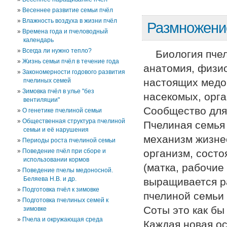
Весеннее развитие семьи пчёл
Влажность воздуха в жизни пчёл
Размножени
Времена года и пчеловодный
календарь
Всегда ли нужно тепло?
Биология пче
Жизнь семьи пчёл в течение года
анатомия, физио
Закономерности годового развития
настоящих медо
пчелиных семей
Зимовка пчёл в улье "без
насекомых, орга
вентиляции"
Сообщество для
О генетике пчелиной семьи
Общественная структура пчелиной
Пчелиная семья 
семьи и её нарушения
механизм жизне
Периоды роста пчелиной семьи
Поведение пчёл при сборе и
организм, сост
использовании кормов
(матка, рабочие
Поведение пчелы медоносной.
Беляева Н.В. и др.
выращивается р
Подготовка пчёл к зимовке
пчелиной семьи 
Подготовка пчелиных семей к
Соты это как бы
зимовке
Пчела и окружающая среда
Каждая новая о