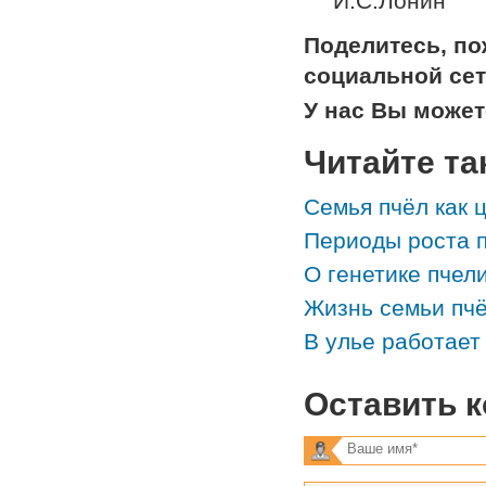
И.С.Лонин
Поделитесь, п
социальной сет
У нас Вы може
Читайте та
Семья пчёл как 
Периоды роста 
О генетике пчел
Жизнь семьи пчё
В улье работает
Оставить 