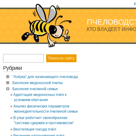
К
ПЧЕЛОВОДС
КТО ВЛАДЕЕТ ИНФО
Рубрики
“Азбука” для начинающего пчеловода
Биология медоносной пчелы
Биология пчелиной семьи
Адаптация медоносных пчёл к
условиям обитания
Анализ физических параметров
жизнедеятельности пчелиной семьи
В улье работает своеобразная
"система сдержек и противовесов"
Вентиляция гнезда пчёл
Весеннее наращивание пчёл