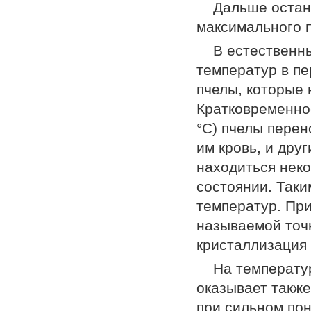
Дальше остан
максимального 
В естественн
температур в п
пчелы, которые 
Кратковременно
°С) пчелы перен
им кровь, и дру
находиться неко
состоянии. Таки
температур. Пр
называемой точ
кристаллизация 
На температу
оказывает также
при сильном по