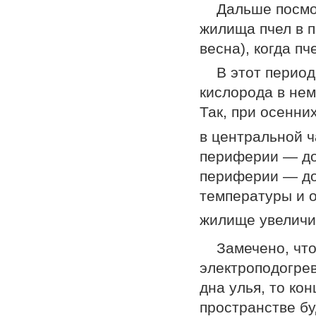
Дальше посмо
жилища пчел в 
весна), когда пч
В этот перио
кислорода в нем
Так, при осенни
в центральной ч
периферии — до 
периферии — до
температуры и 
жилище увеличив
Замечено, что
электроподогре
дна улья, то ко
пространстве бу