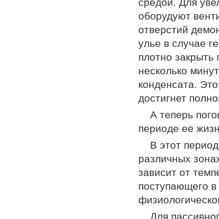
средой. Для ув
оборудуют вент
отверстий демо
улье в случае г
плотно закрыть 
несколько минут
конденсата. Это
достигнет полно
А теперь пог
периоде ее жиз
В этот перио
различных зонах
зависит от темп
поступающего в 
физиологическог
Для пассивно