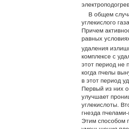
электроподогрев
В общем случ
углекислого газ
Причем активнос
равных условиях
удаления излишк
комплексе с уда
этот период не 
когда пчелы вын
в этот период у
Первый из них о
улучшает прониц
углекислоты. Вт
гнезда пчелами
Этим способом п
уменьшения пло