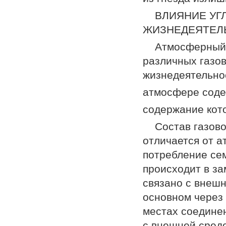
ВЛИЯНИЕ УГ
ЖИЗНЕДЕЯТЕЛ
Атмосферный 
различных газо
жизнедеятельнос
атмосфере содер
содержание кото
Состав газов
отличается от а
потребление сем
происходит в за
связано с внеш
основном через 
местах соединен
с внешней средо