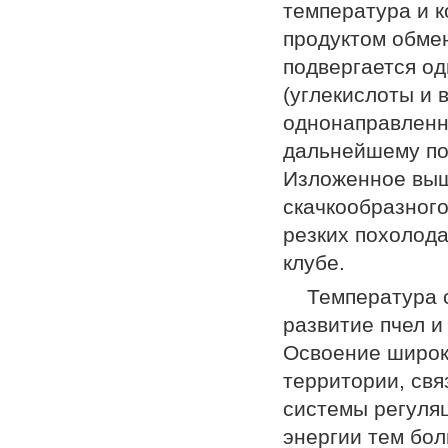
температура и к
продуктом обмен
подвергается о
(углекислоты и
однонаправленну
дальнейшему по
Изложенное выш
скачкообразног
резких похолода
клубе.
Температура 
развитие пчел и
Освоение широк
территории, св
системы регуляц
энергии тем бо