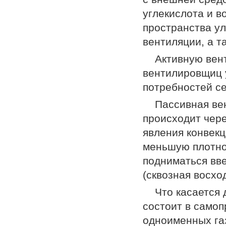
углекислота и в
пространства ул
вентиляции, а т
Активную вен
вентилировщиц у
потребностей се
Пассивная ве
происходит чере
явления конвекц
меньшую плотнос
подниматься вве
(сквозная восхо
Что касается 
состоит в само
одноименных газ