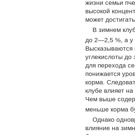
жизни семьи пч
высокой концент
может достигат
В зимнем клу
до 2—2,5 %, а у
Высказываются 
углекислоты до
для перехода се
понижается уро
корма. Следоват
клубе влияет на
Чем выше соде
меньше корма бу
Однако однов
влияние на зимн