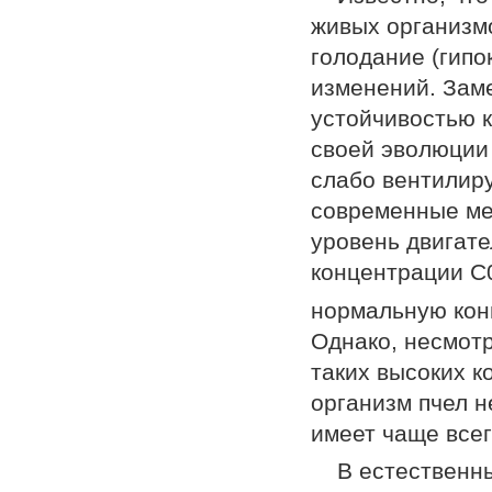
живых организмо
голодание (гипо
изменений. Заме
устойчивостью к
своей эволюции
слабо вентилиру
современные ме
уровень двигат
концентрации С
нормальную кон
Однако, несмотр
таких высоких к
организм пчел н
имеет чаще все
В естественн