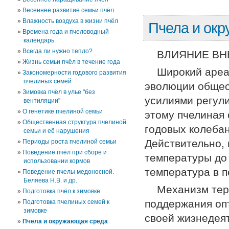
Весеннее развитие семьи пчёл
Влажность воздуха в жизни пчёл
Пчела и ок
Времена года и пчеловодный
календарь
Всегда ли нужно тепло?
ВЛИЯНИЕ ВН
Жизнь семьи пчёл в течение года
Широкий ареал
Закономерности годового развития
пчелиных семей
эволюции общес
Зимовка пчёл в улье "без
усилиями регули
вентиляции"
О генетике пчелиной семьи
этому пчелиная 
Общественная структура пчелиной
годовых колебан
семьи и её нарушения
Действительно,
Периоды роста пчелиной семьи
Поведение пчёл при сборе и
температуры до 
использовании кормов
температура в п
Поведение пчелы медоносной.
Беляева Н.В. и др.
Механизм тер
Подготовка пчёл к зимовке
поддержания оп
Подготовка пчелиных семей к
зимовке
своей жизнедеят
Пчела и окружающая среда