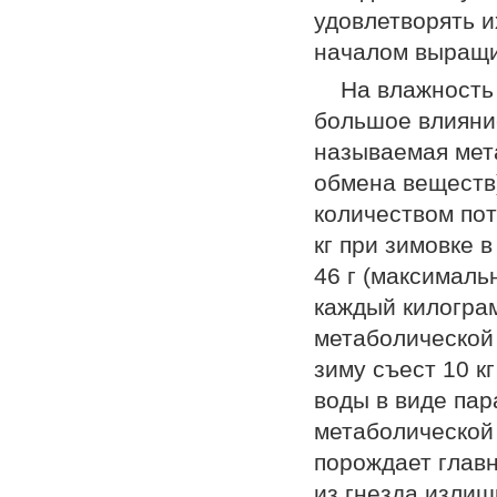
удовлетворять и
началом выращи
На влажность
большое влияни
называемая мет
обмена веществ)
количеством пот
кг при зимовке 
46 г (максималь
каждый килогра
метаболической 
зиму съест 10 к
воды в виде па
метаболической 
порождает глав
из гнезда излиш