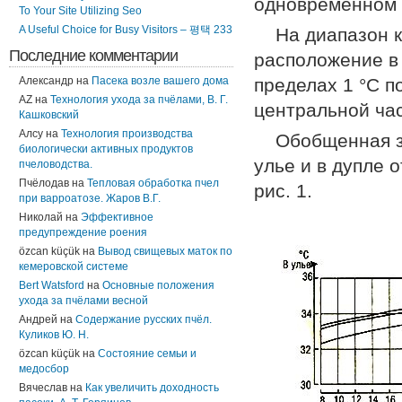
одновременном 
To Your Site Utilizing Seo
A Useful Choice for Busy Visitors – 평택 233
На диапазон 
Последние комментарии
расположение в 
Александр
на
Пасека возле вашего дома
пределах 1 °С п
AZ
на
Технология ухода за пчёлами, В. Г.
центральной час
Кашковский
Алсу
на
Технология производства
Обобщенная з
биологически активных продуктов
улье и в дупле 
пчеловодства.
Пчёлодав
на
Тепловая обработка пчел
рис. 1.
при варроатозе. Жаров В.Г.
Николай
на
Эффективное
предупреждение роения
özcan küçük
на
Вывод свищевых маток по
кемеровской системе
Bert Watsford
на
Основные положения
ухода за пчёлами весной
Андрей
на
Содержание русских пчёл.
Куликов Ю. Н.
özcan küçük
на
Состояние семьи и
медосбор
Вячеслав
на
Как увеличить доходность