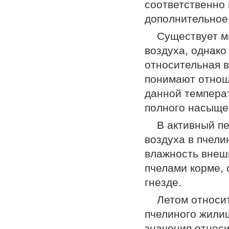
соответственно 
дополнительное
Существует м
воздуха, однако
относительная 
понимают отнош
данной температ
полного насыщен
В активный п
воздуха в пчели
влажность внеш
пчелами корме, 
гнезде.
Летом относи
пчелиного жили
значения относ