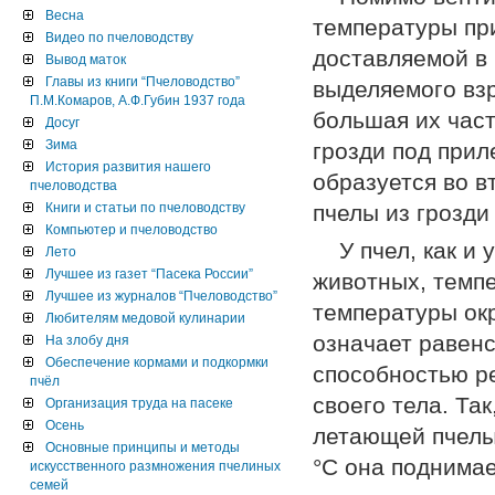
Весна
температуры при
Видео по пчеловодству
доставляемой в 
Вывод маток
Главы из книги “Пчеловодство”
выделяемого взр
П.М.Комаров, А.Ф.Губин 1937 года
большая их част
Досуг
Зима
грозди под прил
История развития нашего
образуется во в
пчеловодства
Книги и статьи по пчеловодству
пчелы из грозди
Компьютер и пчеловодство
У пчел, как и
Лето
Лучшее из газет “Пасека России”
животных, темпе
Лучшее из журналов “Пчеловодство”
температуры ок
Любителям медовой кулинарии
означает равен
На злобу дня
Обеспечение кормами и подкормки
способностью р
пчёл
своего тела. Та
Организация труда на пасеке
Осень
летающей пчелы 
Основные принципы и методы
°С она поднимае
искусственного размножения пчелиных
семей