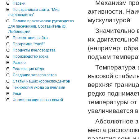
Механизм про
Пасеки
По страницам сайта: “Мир
активности. Наи
пчеловодства”
мускулатурой.
Полное практическое руководство
для пасечников. Составитель Ю.
Значительно 
Любенецкий
Презентация сайта
их двигательной
Программа “Улей”
(например, обр
Продукты пчеловодства
подъем темпера
Производство воска
Разное
Температура 
Реализация мёда
высокой стабиль
Создание запасов сотов
Статьи наших корреспондентов
верхняя границ
Технология ухода за пчёлами
редко поднимае
Ульи
Формирование новых семей
температуры от 
увеличивается в 
Абсолютное з
места расположе
развития семьи