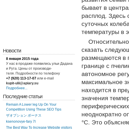
бывает в центра
расплод. Здесь 
суточных колеб
температуры в э
Относительно
сказать следующ
Новости
размещаются в 
8 января 2015 года
У нас в продаже появились ульи Дадана
границе с пчели
и Рута. Цены от производи-
автономное рег
теля. Подробности по
телефону
+7 (920) 113-17-07
или
e-mail
максимальное з
kupit-ulii@apiary.su
Подробнее...
находится в пре
Последние статьи
значения темпе
Remain A Lower leg Up On Your
периферических 
Competition Using These SEO Tips
неоднократно о
ザオプション ボーナス
°С. Это объясня
ksenonovye-fary 7l
The Best Way To Increase Website visitors