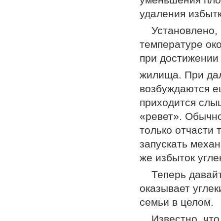
удаления избыт
Установлено,
температуре око
при достижении
жилища. При да
возбуждаются ещ
приходится слыш
«ревет». Обычно
только отчасти 
запускать механ
же избыток угле
Теперь давайт
оказывает углек
семьи в целом.
Известно, чт