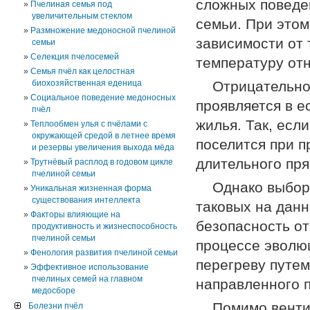
сложных поведе
Пчелиная семья под
увеличительным стеклом
семьи. При это
Размножение медоносной пчелиной
зависимости от 
семьи
Селекция пчелосемей
температуру от
Семья пчёл как целостная
биохозяйственная еденица
Отрицательно
Социальное поведение медоносных
проявляется в е
пчёл
жилья. Так, есл
Теплообмен улья с пчёлами с
окружающей средой в летнее время
поселится при 
и резервы увеличения выхода мёда
длительного пря
Трутнёвый расплод в годовом цикле
пчелиной семьи
Однако выбор
Уникальная жизненная форма
существования интеллекта
таковых на данн
Факторы влияющие на
безопасность от
продуктивность и жизнеспособность
пчелиной семьи
процессе эволю
Фенология развития пчелиной семьи
перегреву путе
Эффективное использование
пчелиных семей на главном
направленного п
медосборе
Помимо венти
Болезни пчёл