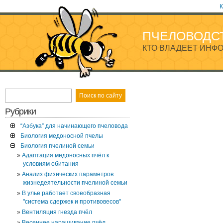
К
ПЧЕЛОВОДС
КТО ВЛАДЕЕТ ИНФО
Рубрики
“Азбука” для начинающего пчеловода
Биология медоносной пчелы
Биология пчелиной семьи
Адаптация медоносных пчёл к
условиям обитания
Анализ физических параметров
жизнедеятельности пчелиной семьи
В улье работает своеобразная
"система сдержек и противовесов"
Вентиляция гнезда пчёл
Весеннее наращивание пчёл