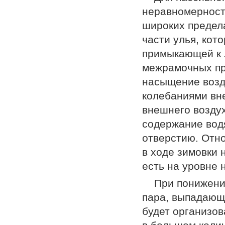
неравномерност
широких предел
части улья, кот
примыкающей к л
межрамочных про
насыщение возд
колебаниями вн
внешнего воздух
содержание вод
отверстию. Отно
в ходе зимовки 
есть на уровне
При понижени
пара, выпадающе
будет организов