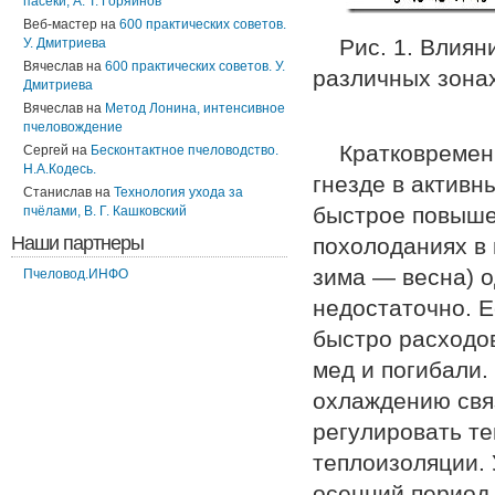
пасеки, А. Т. Горяинов
Веб-мастер
на
600 практических советов.
Рис. 1. Влия
У. Дмитриева
Вячеслав
на
600 практических советов. У.
различных зонах
Дмитриева
Вячеслав
на
Метод Лонина, интенсивное
пчеловождение
Кратковремен
Сергей
на
Бесконтактное пчеловодство.
Н.А.Кодесь.
гнезде в актив
Станислав
на
Технология ухода за
быстрое повыше
пчёлами, В. Г. Кашковский
Наши партнеры
похолоданиях в
зима — весна) о
Пчеловод.ИНФО
недостаточно. Е
быстро расходо
мед и погибали.
охлаждению свя
регулировать те
теплоизоляции.
осенний период