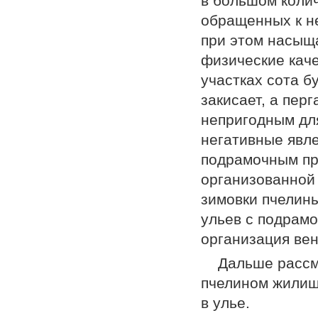
в большом колич
обращенных к не
при этом насыща
физические каче
участках сота б
закисает, а пер
непригодным для
негативные явл
подрамочным пр
организованной
зимовки пчелин
ульев с подрам
организация вен
Дальше рассм
пчелином жилище
в улье.