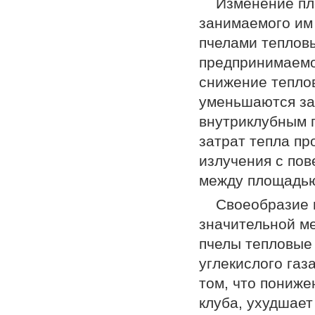
Изменение пл
занимаемого им
пчелами тепловы
предпринимаемое
снижение теплов
уменьшаются за
внутриклубным 
затрат тепла пр
излучения с пов
между площадью
Своеобразие 
значительной м
пчелы тепловые
углекислого газ
том, что пониж
клуба, ухудшает