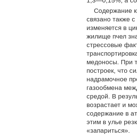
1,3—0,15%, а с
Содержание к
связано также с
изменяется в ци
жилище пчел зн
стрессовые факт
транспортировка
медоносы. При 
построек, что с
надрамочное пр
газообмена меж
средой. В резул
возрастает и мо
содержание в а
этим в улье рез
«запариться».