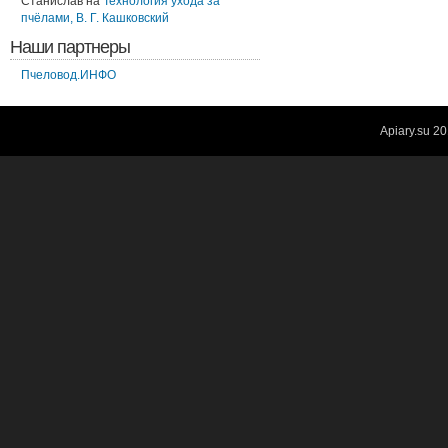
Станислав
на
Технология ухода за
пчёлами, В. Г. Кашковский
Наши партнеры
Пчеловод.ИНФО
Apiary.su
20