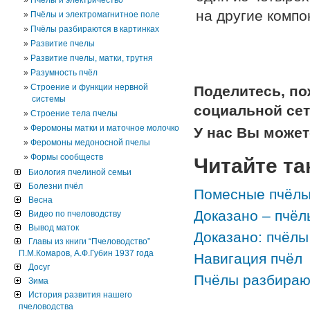
Пчёлы и электричество
на другие комп
Пчёлы и электромагнитное поле
Пчёлы разбираются в картинках
Развитие пчелы
Развитие пчелы, матки, трутня
Разумность пчёл
Строение и функции нервной
Поделитесь, п
системы
социальной сет
Строение тела пчелы
Феромоны матки и маточное молочко
У нас Вы може
Феромоны медоносной пчелы
Формы сообществ
Читайте та
Биология пчелиной семьи
Болезни пчёл
Помесные пчёлы 
Весна
Доказано – пчёл
Видео по пчеловодству
Вывод маток
Доказано: пчёлы
Главы из книги “Пчеловодство”
П.М.Комаров, А.Ф.Губин 1937 года
Навигация пчёл
Досуг
Пчёлы разбирают
Зима
История развития нашего
пчеловодства