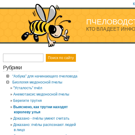
К
ПЧЕЛОВОДС
КТО ВЛАДЕЕТ ИНФО
Рубрики
“Азбука” для начинающего пчеловода
Биология медоносной пчелы
"Усталость" пчёл
Анемотаксис медоносной пчелы
Берегите трутня
Выяснено, как трутни находят
королеву улья
Доказано - пчёлы умеют считать
Доказано: пчёлы распознают людей
в лицо