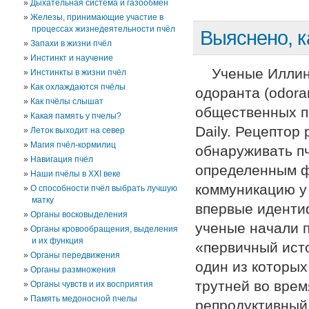
Дыхательная система и газообмен
Железы, принимающие участие в
процессах жизнедеятельности пчёл
Выяснено, к
Запахи в жизни пчёл
Инстинкт и научение
Ученые Иллин
Инстинкты в жизни пчёл
Как охлаждаются пчёлы
одоранта (odora
Как пчёлы слышат
общественных пч
Какая память у пчелы?
Daily. Рецептор
Леток выходит на север
Магия пчёл-кормилиц
обнаруживать пч
Навигация пчёл
определенным 
Наши пчёлы в ХХI веке
коммуникацию у
О способности пчёл выбрать лучшую
матку
впервые иденти
Органы восковыделения
ученые начали п
Органы кровообращения, выделения
и их функция
«первичный исто
Органы передвижения
один из которых
Органы размножения
трутней во вре
Органы чувств и их восприятия
Память медоносной пчелы
репродуктивный 