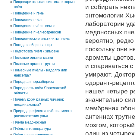
Пищеварительная система и корма
и собирать нек
пчёл
Поведение и гены
энтомологии Хью
Поведение пчёл
лаборатории уд
Поведение пчёл в семье
медоносных пчел
Поведение пчёл-водоносов
Поведенческие инстинкты пчелы
вероятно, редко
Погода и сбор пыльцы
поскольку они н
Подготовка пчёл к зимовке
ароматы цветов.
Половые органы матки
Половые органы трутня
и спариваться с
Помесные пчёлы - надолго или
умирают. Доктор
навсегда?
одорант-рецепт
Породная неразбериха
Породность пчёл Ярославской
нашел четыре р
области
значительно сил
Почему корм разных личинок
неодинаковый?
мембранах обоня
Природа рефлекса пчёл на место
антеннах трутне
расположения улья
Пчела медоносная
мозгом, который
Пчёлы и температура
один из четырех