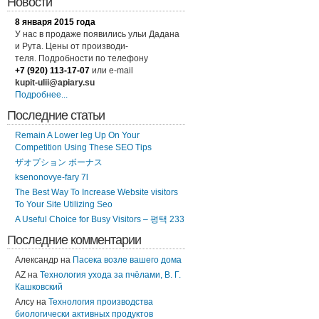
Новости
8 января 2015 года
У нас в продаже появились ульи Дадана
и Рута. Цены от производи-
теля. Подробности по
телефону
+7 (920) 113-17-07
или
e-mail
kupit-ulii@apiary.su
Подробнее...
Последние статьи
Remain A Lower leg Up On Your
Competition Using These SEO Tips
ザオプション ボーナス
ksenonovye-fary 7l
The Best Way To Increase Website visitors
To Your Site Utilizing Seo
A Useful Choice for Busy Visitors – 평택 233
Последние комментарии
Александр
на
Пасека возле вашего дома
AZ
на
Технология ухода за пчёлами, В. Г.
Кашковский
Алсу
на
Технология производства
биологически активных продуктов