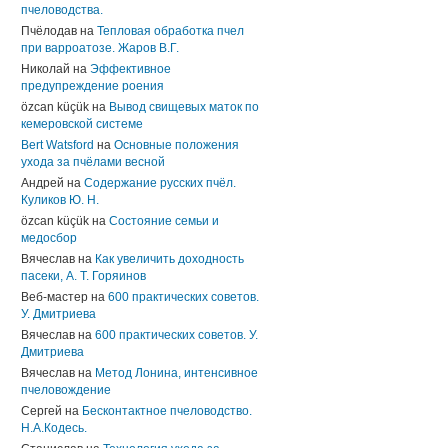
пчеловодства.
Пчёлодав
на
Тепловая обработка пчел
при варроатозе. Жаров В.Г.
Николай
на
Эффективное
предупреждение роения
özcan küçük
на
Вывод свищевых маток по
кемеровской системе
Bert Watsford
на
Основные положения
ухода за пчёлами весной
Андрей
на
Содержание русских пчёл.
Куликов Ю. Н.
özcan küçük
на
Состояние семьи и
медосбор
Вячеслав
на
Как увеличить доходность
пасеки, А. Т. Горяинов
Веб-мастер
на
600 практических советов.
У. Дмитриева
Вячеслав
на
600 практических советов. У.
Дмитриева
Вячеслав
на
Метод Лонина, интенсивное
пчеловождение
Сергей
на
Бесконтактное пчеловодство.
Н.А.Кодесь.