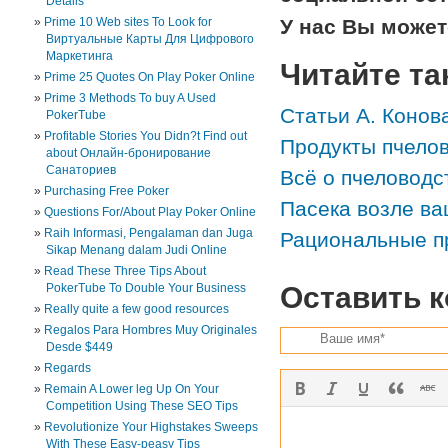
Details
У нас Вы може
Prime 10 Web sites To Look for
Виртуальные Карты Для Цифрового
Маркетинга
Читайте та
Prime 25 Quotes On Play Poker Online
Prime 3 Methods To buy A Used
Статьи А. Конов
PokerTube
Profitable Stories You Didn?t Find out
Продукты пчело
about Онлайн-бронирование
Санаториев
Всё о пчеловодс
Purchasing Free Poker
Пасека возле ва
Questions For/About Play Poker Online
Raih Informasi, Pengalaman dan Juga
Рациональные п
Sikap Menang dalam Judi Online
Read These Three Tips About
Оставить 
PokerTube To Double Your Business
Really quite a few good resources
Regalos Para Hombres Muy Originales
Desde $449
Regards
Remain A Lower leg Up On Your
Competition Using These SEO Tips
Revolutionize Your Highstakes Sweeps
With These Easy-peasy Tips