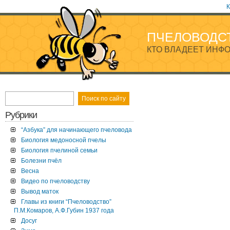
К
ПЧЕЛОВОДС
КТО ВЛАДЕЕТ ИНФО
Рубрики
“Азбука” для начинающего пчеловода
Биология медоносной пчелы
Биология пчелиной семьи
Болезни пчёл
Весна
Видео по пчеловодству
Вывод маток
Главы из книги “Пчеловодство”
П.М.Комаров, А.Ф.Губин 1937 года
Досуг