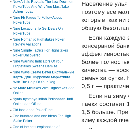
New Article Reveals The Low Down on
Население улья
PokerTube And Why You Must Take
поэтому все ма
Action Today
Nine Fb Pages To Follow About
которые, как ни
PokerTube
общую безотлаг
Nine Locations To Get Deals On
PokerTube
Если каждую 
Nine Romantic Highstakes Poker
Review Vacations
консервной банк
Nine Simple Tactics For Highstakes
эффективностью 
Poker Uncovered
более полностью
Nine Warning Indicators Of Your
Highstakes Sweeps Demise
качества — воск
Nine Ways Create Better Виртуальные
семья за сутки. 
Карты Для Цифрового Маркетинга
With The Help Of Your Dog
0,5 г — практич
No More Mistakes With Highstakes 777
Online
Если на зиму
Nyata-nyatanya Inilah Perbedaan Judi
паек» составит 
Online dan Offline
Old fashioned PokerTube
1,5 больше. При
One hundred and one Ideas For High
зиму каждой пч
Stake Poker
One of the best explanation of