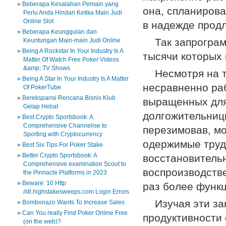
Beberapa Kesalahan Pemain yang
она, спланирова
Perlu Anda Hindari Ketika Main Judi
Online Slot
в надежде продл
Beberapa Keunggulan dan
Так запрогра
Keuntungan Main-main Judi Online
Being A Rockstar In Your Industry Is A
тысячи которых 
Matter Of Watch Free Poker Videos
&amp; TV Shows
Несмотря на т
Being A Star In Your Industry Is A Matter
несравненно раб
Of PokerTube
Berekspansi Rencana Bisnis Klub
выращенных для
Gelap Hebat
долгожительниц
Best Crypto Sportsbook: A
Comprehensive Channelise to
перезимовав, мо
Sporting with Cryptocurrency
одержимые труд
Best Six Tips For Poker Stake
Better Crypto Sportsbook: A
восстановитель
Comprehensive examination Scout to
воспроизводстве
the Pinnacle Platforms in 2023
Beware: 10 Http
раз более функ
//dl.highstakesweeps.com Login Errors
Изучая эти з
Bombonazo Wants To Increase Sales
Can You really Find Poker Online Free
продуктивности 
(on the web)?