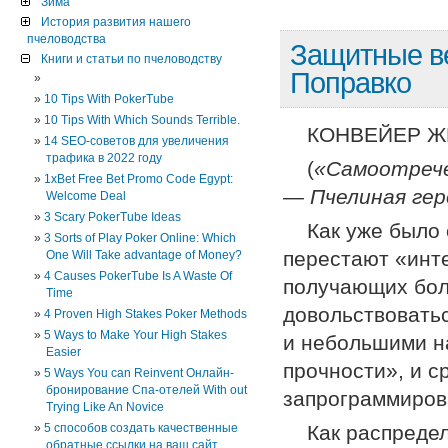
Зима
История развития нашего
пчеловодства
Защитные ве
Книги и статьи по пчеловодству
Поправко
10 Tips With PokerTube
10 Tips With Which Sounds Terrible.
КОНВЕЙЕР Ж
14 SEO-советов для увеличения
трафика в 2022 году
(
«Самоотрече
1xBet Free Bet Promo Code Egypt:
— Пчелиная гер
Welcome Deal
3 Scary PokerTube Ideas
Как уже было 
3 Sorts of Play Poker Online: Which
перестают «инте
One Will Take advantage of Money?
4 Causes PokerTube Is A Waste Of
получающих бол
Time
довольствовать
4 Proven High Stakes Poker Methods
5 Ways to Make Your High Stakes
и небольшими н
Easier
прочности», и с
5 Ways You can Reinvent Онлайн-
бронирование Спа-отелей With out
запрограммиров
Trying Like An Novice
5 способов создать качественные
Как распреде
обратные ссылки на ваш сайт