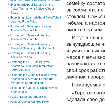
семейку достато
Ever Heard About Extreme Online
Poker Tournaments? Nicely About
высохли, что н
That...
стеклом. Семья 
Everything I Learned About PokerTube I
Learned From Potus
гибели, а насто
Exciting u31 Gamings at Leading
вместе с ульем.
Thailand Casino Site
Exciting u31 Games at Leading
И тут в жизни
Thailand Casino Site
вынуждающие на
Exciting u31 Games at Leading
Thailand Gambling Establishment
изумительных м
Exciting u31 Games at Leading
массе пчелы вно
Thailand Casino
Exploring the C. H. Best Crypto
развиваются гл
Sportsbooks: A Comp Templet for
свой срок рабо
Bettors in 2023
Exploring the Climb of Online Crypto
личинок, перера
Sportsbooks: A Young Earned run
average in Sports Betting
Неминуемая с
Exploring the Uprise of Online Crypto
«Геронтологич
Sportsbooks
Facts, Fiction and Super Site
сделала свое д
Famous Quotes On Free Poker