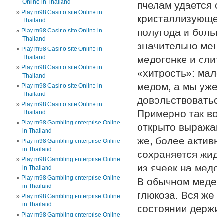
Online in Thailand
пчелам удается 
Play m98 Casino site Online in
кристаллизующей
Thailand
полугода и боль
Play m98 Casino site Online in
Thailand
значительно ме
Play m98 Casino site Online in
Thailand
медогонке и сли
Play m98 Casino site Online in
«хитрость»: мал
Thailand
медом, а мы уж
Play m98 Casino site Online in
Thailand
довольствовать
Play m98 Casino site Online in
Примерно так в
Thailand
Play m98 Gambling enterprise Online
открыто выража
in Thailand
же, более актив
Play m98 Gambling enterprise Online
in Thailand
сохраняется жид
Play m98 Gambling enterprise Online
из ячеек на мед
in Thailand
Play m98 Gambling enterprise Online
В обычном меде,
in Thailand
глюкоза. Вся же
Play m98 Gambling enterprise Online
in Thailand
состоянии держи
Play m98 Gambling enterprise Online