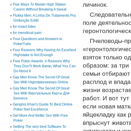
личинок.
Five Ways To Master High Stakes
Casino Without Breaking A Sweat
Следовательн
Flukka Men: A Linha De Tratamento Pra
Disfunção Erétil
поле деятельнос
for insect bites
геронтологическ
for menstrual pain
Four Questions and Answers to
Пчеловоды-пр
PokerTube
«геронтологичес
Four Reasons Why Having An Excellent
Highstake Is Not Enough
взяток только о
Free Poker Awards: 4 Reasons Why
образом: за три
They Don?t Work &amp; What You Can
Do About It
семьи отбирают
Gay Men Know The Secret Of Great
расплод и впада
Sex With Highstakesweeps Online
Gay Men Know The Secret Of Great
жизни возраста
Sex With Виртуальные Карты Для
работ. И вот тут
Бизнеса
Genghis Khan's Guide To Best Online
если новая матк
Poker Nwt Excellence
яйцекладку как 
Get More And Better Sex With Free
Poker
впрыснут живот
Getting The very best Software To
активности и жи