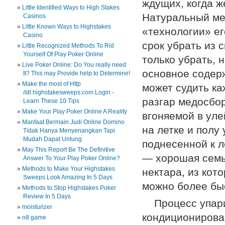
ждущих, когда ж
Little Identified Ways to High Stakes
Натуральный мед
Casinos
Little Known Ways to Highstakes
«технологии» ег
Casino
срок убрать из 
Little Recognized Methods To Rid
Yourself Of Play Poker Online
только убрать, 
Live Poker Online: Do You really need
основное содер
It? This may Provide help to Determine!
Make the most of Http
может судить ка
//dl.highstakesweeps.com Login -
разгар медосбор
Learn These 10 Tips
Make Your Play Poker Online A Reality
вгоняемой в ул
Manfaat Bermain Judi Online Domino
на летке и полу
Tidak Hanya Menyenangkan Tapi
Mudah Dapat Untung
поднесенной к л
May This Report Be The Definitive
— хорошая семья
Answer To Your Play Poker Online?
Methods to Make Your Highstakes
нектара, из кот
Sweeps Look Amazing In 5 Days
можно более быс
Methods to Stop Highstakes Poker
Review In 5 Days
Процесс упар
moisturizer
кондиционирован
n8 game