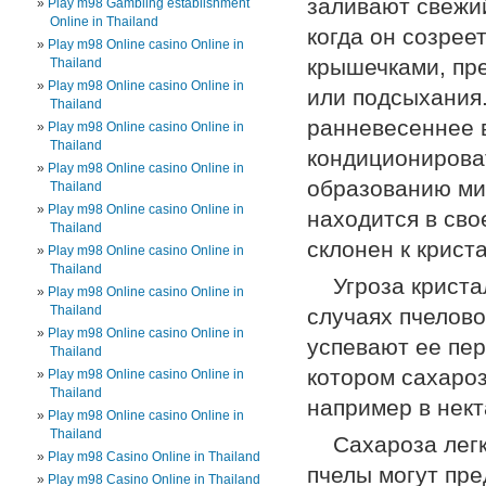
заливают свежи
Play m98 Gambling establishment
Online in Thailand
когда он созрее
Play m98 Online casino Online in
крышечками, пр
Thailand
Play m98 Online casino Online in
или подсыхания.
Thailand
ранневесеннее 
Play m98 Online casino Online in
Thailand
кондиционироват
Play m98 Online casino Online in
образованию ми
Thailand
Play m98 Online casino Online in
находится в св
Thailand
склонен к крист
Play m98 Online casino Online in
Thailand
Угроза криста
Play m98 Online casino Online in
Thailand
случаях пчелово
Play m98 Online casino Online in
успевают ее пер
Thailand
котором сахароз
Play m98 Online casino Online in
Thailand
например в нект
Play m98 Online casino Online in
Thailand
Сахароза лег
Play m98 Casino Online in Thailand
пчелы могут пре
Play m98 Casino Online in Thailand