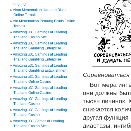
dagang
Akan Menemukan Harapan Bisnis
Online Terbaik
Ala Menemukan Peluang Bisnis Online
Terbaik
Amazing u31 Gamings at Leading
Thailand Casino Site
Amazing u31 Gamings at Leading
Thailand Gambling Enterprise
Amazing u31 Gamings at Leading
Thailand Gambling Enterprise
Amazing u31 Gamings at Leading
Thailand Gambling Establishment
Соревноваться 
Amazing u31 Gamings at Leading
Thailand Online Casino
Вот мера инт
Amazing u31 Gamings at Leading
они должны быт
Thailand Online Casino
Amazing u31 Gamings at Leading
тысяч личинок. 
Thailand Casino
снижается колич
Amazing u31 Gamings at Leading
Thailand Casino
другая функция
Amazing u31 Games at Leading
диастазы, ингиб
Thailand Casino Site