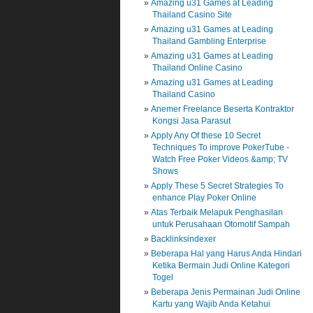
Amazing u31 Games at Leading
Thailand Casino Site
Amazing u31 Games at Leading
Thailand Gambling Enterprise
Amazing u31 Games at Leading
Thailand Online Casino
Amazing u31 Games at Leading
Thailand Casino
Anemer Freelance Beserta Kontraktor
Kongsi Jasa Parasut
Apply Any Of these 10 Secret
Techniques To improve PokerTube -
Watch Free Poker Videos &amp; TV
Shows
Apply These 5 Secret Strategies To
enhance Play Poker Online
Atas Terbaik Melapuk Penghasilan
untuk Perusahaan Otomotif Sampah
Backlinksindexer
Beberapa Hal yang Harus Anda Hindari
Ketika Bermain Judi Online Kategori
Togel
Beberapa Jenis Permainan Judi Online
Kartu yang Wajib Anda Ketahui