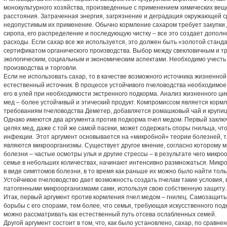
монокультурного хозяйства, произведенные с применением химических вещ
расстояния. Затраченная энергия, загрязнение и деградация окружающей с
недопустимым их применение. Обычно кормление сахаром требует закупки 
сиропа, его распределение и последующую чистку – все это создает допол
расходы. Если сахар все же используется, это должен быть «золотой станда
сертификатом органического производства. Выбор между свекловичным и т
экологическим, социальным и экономическим аспектами. Необходимо учесть
производства и торговли.
Если не использовать сахар, то в качестве возможного источника жизненной
естественный источник. В процессе устойчивого пчеловодства необходимое 
его в улей при необходимости экстренного подкорма. Анализ жизненного цик
мед – более устойчивый и этический продукт. Компромиссом является кормл
требованиям пчеловодства Деметер, добавляется ромашковый чай и крупиц
Однако имеются два аргумента против подкорма пчел медом. Первый заключ
целях мед, даже с той же самой пасеки, может содержать споры гнильца, ч
инфекции. Этот аргумент основывается на «микробной» теории болезней, т.
являются микроорганизмы. Существует другое мнение, согласно которому 
болезни – частые осмотры улья и другие стрессы – в результате чего микр
семье в небольших количествах, начинают интенсивно размножаться. Микр
в виде симптомов болезни, в то время как раньше их можно было найти тол
Устойчивое пчеловодство дает возможность создать пчелам такие условия, в
патогенными микроорганизмами сами, используя свою собственную защиту.
Итак, первый аргумент против кормления пчел медом – гнилец. Самозащиты
борьбы с его спорами, тем более, что семья, требующая искусственного подк
можно рассматривать как естественный путь отсева ослабленных семей.
Другой аргумент состоит в том, что, как было установлено, сахар, по сравн