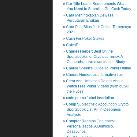
Car Title Loans Requirements What
You Need to Submit to Get Cash Today
Cara Meningkatkan Dewasa
Perputaran Engkau
Cara Pilih Situs Judi Online Terpercaya
2021
Cash For Poker Stakes
CatchE
Charles Herbert Best Online
Sportsbooks for Cryptocurrency: A
Comprehensive examination Study
Charlie Sheen's Guide To Poker Online
Cheers Numerous informative tips
Clear And Unbiased Details About
Watch Free Poker Videos (With out All
the Hype)
code promo 1xbet inscription
Comp Subject field Account on Crypto
Sportsbook List: An In-Deepness
Analysis
Comprar Regalos Originales:
Personalizados, A Domicilio,
Desayunos