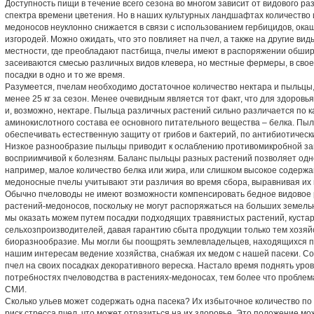
Доступность пищи в течение всего сезона во многом зависит от видового ра
спектра времени цветения. Но в наших культурных ландшафтах количество 
медоносов неуклонно снижается в связи с использованием гербицидов, ока
изгородей. Можно ожидать, что это повлияет на пчел, а также на другие ви
местности, где преобладают пастбища, пчелы имеют в распоряжении обшир
засеиваются смесью различных видов клевера, но местные фермеры, в свое
посадки в одно и то же время.
Разумеется, пчелам необходимо достаточное количество нектара и пыльцы,
менее 25 кг за сезон. Менее очевидным является тот факт, что для здоров
и, возможно, нектаре. Пыльца различных растений сильно различается по к
аминокислотного состава ее основного питательного вещества – белка. Пы
обеспечивать естественную защиту от грибов и бактерий, по антибиотичес
Низкое разнообразие пыльцы приводит к ослаблению противомикробной за
восприимчивой к болезням. Баланс пыльцы разных растений позволяет одн
например, малое количество белка или жира, или слишком высокое содержа
медоносные пчелы учитывают эти различия во время сбора, выравнивая их
Обычно пчеловоды не имеют возможности компенсировать бедное видовое 
растений-медоносов, поскольку не могут распоряжаться на больших земел
мы оказать можем путем посадки подходящих травянистых растений, куста
сельхозпроизводителей, давая гарантию сбыта продукции только тем хозяй
биоразнообразие. Мы могли бы поощрять землевладельцев, находящихся по
нашим интересам ведение хозяйства, снабжая их медом с нашей пасеки. Со
пчел на своих посадках декоративного вереска. Настало время поднять ур
потребностях пчеловодства в растениях-медоносах, тем более что проблем
СМИ.
Сколько ульев может содержать одна пасека? Их избыточное количество п
риск стресса пчел, что может отразиться на их здоровье. Это положение мо