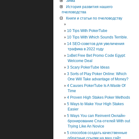
Зима
История развития нашего
пчеловодства
Книги и статьи по пчеловодству
10 Tips With PokerTube
10 Tips With Which Sounds Terrible.
14 SEO-советов для увеличения
трафика в 2022 году
1xBet Free Bet Promo Code Egypt:
Welcome Deal
3 Scary PokerTube Ideas
3 Sorts of Play Poker Online: Which
One Will Take advantage of Money?
4 Causes PokerTube Is A Waste Of
Time
4 Proven High Stakes Poker Methods
5 Ways to Make Your High Stakes
Easier
5 Ways You can Reinvent Онлайн-
бронирование Спа-отелей With out
Trying Like An Novice
5 способов создать качественные
обратные ссылки на ваш сайт