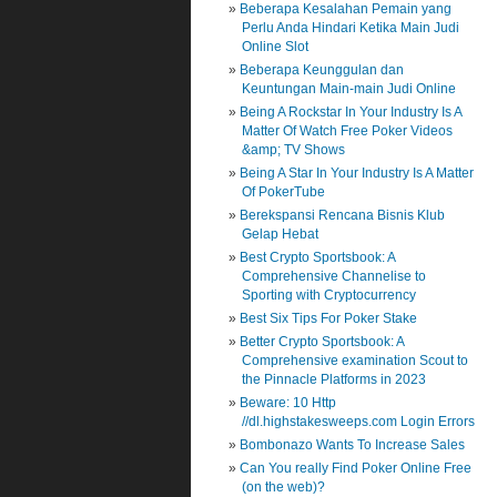
Beberapa Kesalahan Pemain yang
Perlu Anda Hindari Ketika Main Judi
Online Slot
Beberapa Keunggulan dan
Keuntungan Main-main Judi Online
Being A Rockstar In Your Industry Is A
Matter Of Watch Free Poker Videos
&amp; TV Shows
Being A Star In Your Industry Is A Matter
Of PokerTube
Berekspansi Rencana Bisnis Klub
Gelap Hebat
Best Crypto Sportsbook: A
Comprehensive Channelise to
Sporting with Cryptocurrency
Best Six Tips For Poker Stake
Better Crypto Sportsbook: A
Comprehensive examination Scout to
the Pinnacle Platforms in 2023
Beware: 10 Http
//dl.highstakesweeps.com Login Errors
Bombonazo Wants To Increase Sales
Can You really Find Poker Online Free
(on the web)?