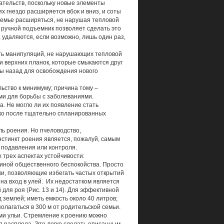
шательств, поскольку новые элементы
х гнездо расширяется вбок и вниз, и соты
 семье расширяться, не нарушая тепловой
 ручной подъемник позволяет сделать это
 удаляются, если возможно, лишь один раз,
сть манипуляций, не нарушающих тепловой
 и верхних планок, которые смыкаются друг
ты назад для освобождения нового
ьство к минимуму; причина тому –
ми для борьбы с заболеваниями.
. Не могло ли их появление стать
ько после тщательно спланированных
ль роения. Но пчеловодство,
нстинкт роения является, пожалуй, самым
 подавления или контроля.
 трех аспектах устойчивости:
чиной общественного беспокойства. Просто
ки, позволяющие избегать частых открытий
 на вход в улей. Их недостатком является
для роя (Рис. 13 и 14). Для эффективной
 землей; иметь емкость около 40 литров;
олагаться в 300 м от родительской семьи.
ами ульи. Стремление к роению можно