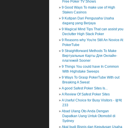
Free Poker TV Shows
9 Good Ways To make use of High
Stakes Casinos
9 Kutipan Dari Pengusaha Usaha
dagang yang Berjaya
9 Magical Mind Tips That can assist you
Declutter High Stack Poker
9 Reasons why You're Still An Novice At
PokerTube
9 Straightforward Methods To Make
Виртуальные Карты Для Онлайн-
платежей Sooner
9 Things You could have In Common
With Highstake Sweeps
9 Ways To Grasp PokerTube With out
Breaking A Sweat
A good Safest Poker Sites Is...
A Review Of Safest Poker Sites
A Useful Choice for Busy Visitors - 평택
233
Abad Ulang Oto Anda Dengan
Dapatkan Uang Untuk Otomobil di
Sydney
Akal budi Bisnis dan Keputusan Usaha