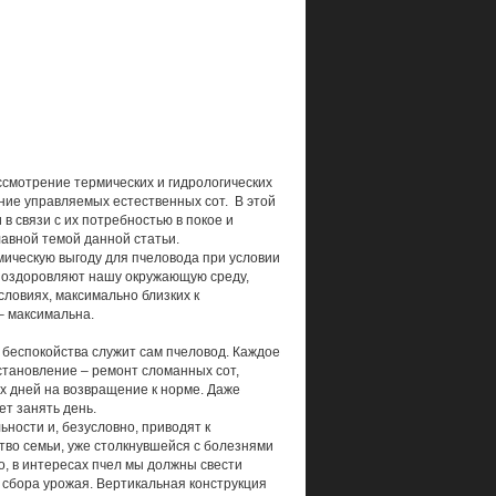
ссмотрение термических и гидрологических
ание управляемых естественных сот. В этой
в связи с их потребностью в покое и
лавной темой данной статьи.
ическую выгоду для пчеловода при условии
е оздоровляют нашу окружающую среду,
словиях, максимально близких к
– максимальна.
 беспокойства служит сам пчеловод. Каждое
становление – ремонт сломанных сот,
х дней на возвращение к норме. Даже
т занять день.
ьности и, безусловно, приводят к
тво семьи, уже столкнувшейся с болезнями
, в интересах пчел мы должны свести
я сбора урожая. Вертикальная конструкция