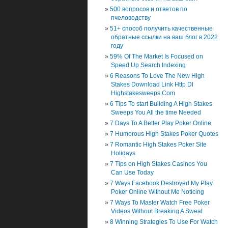
500 вопросов и ответов по
пчеловодству
51+ способ получить качественные
обратные ссылки на ваш блог в 2022
году
59% Of The Market Is Focused on
Speed Up Search Indexing
6 Reasons To Love The New High
Stakes Download Link Http Dl
Highstakesweeps Com
6 Tips To start Building A High Stakes
Sweeps You All the time Needed
7 Days To A Better Play Poker Online
7 Humorous High Stakes Poker Quotes
7 Romantic High Stakes Poker Site
Holidays
7 Tips on High Stakes Casinos You
Can Use Today
7 Ways Facebook Destroyed My Play
Poker Online Without Me Noticing
7 Ways To Master Watch Free Poker
Videos Without Breaking A Sweat
8 Winning Strategies To Use For Watch