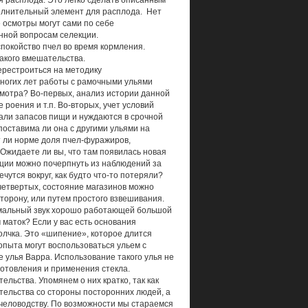
я расплода. Это легко сделать описанным
олнительный элемент для расплода. Нет
 осмотры могут сами по себе
нной вопросам селекции.
спокойство пчел во время кормления.
акого вмешательства.
ерестроиться на методику
многих лет работы с рамочными ульями
смотра? Во-первых, анализ истории данной
 роения и т.п. Во-вторых, учет условий
дали запасов пищи и нуждаются в срочной
поставима ли она с другими ульями на
ет ли норме доля пчел-фуражиров,
Ожидаете ли вы, что там появилась новая
ции можно почерпнуть из наблюдений за
чутся вокруг, как будто что-то потеряли?
В четвертых, состояние магазинов можно
сторону, или путем простого взвешивания.
нормальный звук хорошо работающей большой
маток? Если у вас есть основания
толчка. Это «шипение», которое длится
опыта могут воспользоваться ульем с
e улья Варра. Использование такого улья не
готовления и применения стекла.
ьства. Упомянем о них кратко, так как
тельства со стороны посторонних людей, а
пчеловодству. По возможности мы стараемся