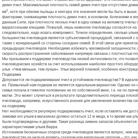
диких пчел. Максимальная плотность семей диких пчел при отсутствии дома
2
км
, хотя при обилии пыльцы и нектара эти значения могли бы быть и выш
факторами, снижающими плотность диких пчел, в основном, болезнями и ин
данным Сили, при плотности лесных пчел в одну семью на километр пчелы 
варратозными клещами. Пожалуй, лишь немногие пчеловоды согласятся на т
следовательно, надо искать компромисс. Точное определение, сколько улье
большинства пчеловодов является субъективной процедурой, связанной с о
также с конкуренцией со стороны соседних семей. В этой связи для принят
предыдущих пчеловодов. Необходимо избежать чрезмерной загущенности, п
скорость распространения заболевания напрямую связана с плотностью по
Мы призываем к поддержке пчеловодства низкой интенсивности, что позвол
пчеловодческих хозяйств за счет использования наиболее простого оборуд
улья. «Чем меньше, тем лучше». Ульи верхней планкой, особенно конструкц
Подкормка
Допускается ли подкармливание пчел в устойчивом пчеловодстве? В идеале 
их. Привычный нам подкорм не является идеальным вариантом. Однако он 
семья попала в тяжелое положение не по собственной вине, т.е. не по при
матки. Это может случиться в результате продолжительного периода плохой
пчеловода, например, искусственного роения для увеличения количества се
на подкормку.
Нет необходимости регулярно подкармливать пчел, если оставлять им доста
зимовки его ульев в магазинах должно остаться 12 кг меда, в то время как у
были подтверждены и другими. Такая разница зимних запасов объясняетс
характеристиками ульев Варра.
Источником бесконечных споров среди пчеловодов является вопрос, чем ко
пчеловодства их нельзя кормить сахаром или кукурузным сиропом – это, как