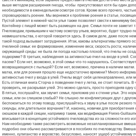
свести к минимуму, если заранее предоставить пчелам достаточно места дл
выше методом расширения гнезда, чтобы присутствовал хотя бы один доп
необходимости в еженедельном осмотре сотов. Кроме всего прочего, частые
спровоцировать роение. Мы вернемся к проблеме роения в статье, посвяще
Пустой элемент в нижней части улья также позволяет свести к минимуму бе
Контейнер с пищей может быть размещен на дне. Семья почти не заметит т
Пчеловодам, привыкшим к частому осмотру ульев, вероятно, будет трудно п
невмешательства, о которой говорится здесь. В самом деле, даже после не
такой подход вызывает затруднения. Итак, каковы альтернативы прямого о
пчелиной семьи: ее формирование, изменение веса; скорость роста; наличие
окружающей среды: не была ли погода настолько плохой, что пчелы не соз
подкормке? В третьих, наблюдения за активностью пчел на входе в улей. Со
пасеке? Если нет, возможно, в этой семье что-то нарушилось. Соответству
возвращающихся с пыльцой? Если нет, возможно, причина в наличии матки. 
матка, или для роения прошло еще недостаточно времени? Много информа
активностью пчел у входа в улей. Пчелы ведут себя целенаправленно, или ме
Есть отличная книга Сторча о поведении пчел у летка, ее стоит почитать. 
проверить, не раскрывая улей. Это можно сделать, просто приподняв одну 
В пятых, послушайте, как звучит семья, приложив ухо к стенке улья. Это 
семьи, или он слишком слабый? Не слышно ли конфликтующих друг с другом 
беспокоиться по этому поводу, прислушайтесь к звуку в улье после резкого 
секунды, или длительное ворчание? И, наконец, новички для приобретения 
окошком в каждой секции, например таким, как модификация Frиrиs-Guillaum
вписывается в концепцию устойчивого пчеловодства из-за сложности его из
Нам необходимо также рассмотреть возможные незапланированные вмешател
подробно они обычно рассматриваются в пособиях по пчеловодству. Вмеша
именно, хулиганство и воровство, безусловно, наносят ущерб устойчивому 