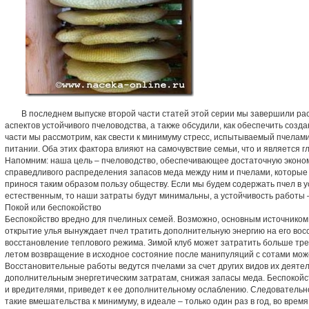
В последнем выпуске второй части статей этой серии мы завершили ра
аспектов устойчивого пчеловодства, а также обсудили, как обеспечить созд
части мы рассмотрим, как свести к минимуму стресс, испытываемый пчелами 
питании. Оба этих фактора влияют на самочувствие семьи, что и является г
Напомним: наша цель – пчеловодство, обеспечивающее достаточную эконом
справедливого распределения запасов меда между ним и пчелами, которы
принося таким образом пользу обществу. Если мы будем содержать пчел в у
естественным, то наши затраты будут минимальны, а устойчивость работы 
Покой или беспокойство
Беспокойство вредно для пчелиных семей. Возможно, основным источником
открытие улья вынуждает пчел тратить дополнительную энергию на его вос
восстановление теплового режима. Зимой клуб может затратить больше тре
летом возвращение в исходное состояние после манипуляций с сотами може
Восстановительные работы ведутся пчелами за счет других видов их деятел
дополнительным энергетическим затратам, снижая запасы меда. Беспокойс
и вредителями, приведет к ее дополнительному ослаблению. Следовательно
такие вмешательства к минимуму, в идеале – только один раз в год, во врем