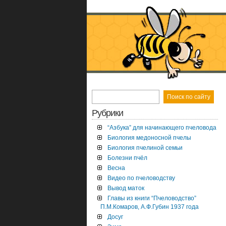
Рубрики
“Азбука” для начинающего пчеловода
Биология медоносной пчелы
Биология пчелиной семьи
Болезни пчёл
Весна
Видео по пчеловодству
Вывод маток
Главы из книги “Пчеловодство”
П.М.Комаров, А.Ф.Губин 1937 года
Досуг