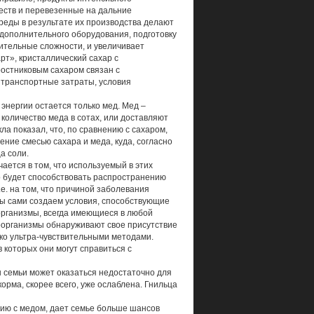
еств и перевезенные на дальние
реды в результате их производства делают
дополнительного оборудования, подготовку
нительные сложности, и увеличивает
рт», кристаллический сахар с
ростниковым сахаром связан с
 транспортные затраты, условия
 энергии остается только мед. Мед –
количество меда в сотах, или доставляют
ла показал, что, по сравнению с сахаром,
ение смесью сахара и меда, куда, согласно
а соли.
ается в том, что используемый в этих
то будет способствовать распространению
е. на том, что причиной заболевания
мы сами создаем условия, способствующие
оорганизмы, всегда имеющиеся в любой
оорганизмы обнаруживают свое присутствие
ько ультра-чувствительными методами.
 которых они могут справиться с
 семьи может оказаться недостаточно для
орма, скорее всего, уже ослаблена. Гнильца
ению с медом, дает семье больше шансов