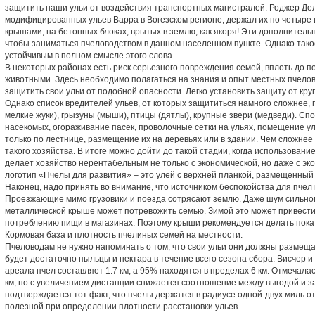
защитить наши ульи от воздействия транспортных магистралей. Роджер Де
модифицированных ульев Варра в Вогезском регионе, держал их по четыре
крышами, на бетонных блоках, врытых в землю, как якоря! Эти дополнител
чтобы заниматься пчеловодством в данном населенном пункте. Однако тако
устойчивым в полном смысле этого слова.
В некоторых районах есть риск серьезного повреждения семей, вплоть до п
животными. Здесь необходимо полагаться на знания и опыт местных пчело
защитить свои ульи от подобной опасности. Легко установить защиту от кр
Однако список вредителей ульев, от которых защититься намного сложнее, 
мелкие жуки), грызуны (мыши), птицы (дятлы), крупные звери (медведи). С
насекомых, огораживание пасек, проволочные сетки на ульях, помещение у
только по лестнице, размещение их на деревьях или в здании. Чем сложнее
такого хозяйства. В итоге можно дойти до такой стадии, когда использова
делает хозяйство нерентабельным не только с экономической, но даже с эко
логотип «Пчелы для развития» – это улей с верхней планкой, размещенный
Наконец, надо принять во внимание, что источником беспокойства для пчел
Проезжающие мимо грузовики и поезда сотрясают землю. Даже шум сильног
металлической крыше может потревожить семью. Зимой это может привести
потреблению пищи в магазинах. Поэтому крыши рекомендуется делать покат
Кормовая база и плотность пчелиных семей на местности.
Пчеловодам не нужно напоминать о том, что свои ульи они должны размещат
будет достаточно пыльцы и нектара в течение всего сезона сбора. Висчер и
ареала пчел составляет 1.7 км, а 95% находятся в пределах 6 км. Отмечал
км, но с увеличением дистанции снижается соотношение между выгодой и з
подтверждается тот факт, что пчелы держатся в радиусе одной-двух миль о
полезной при определении плотности расстановки ульев.