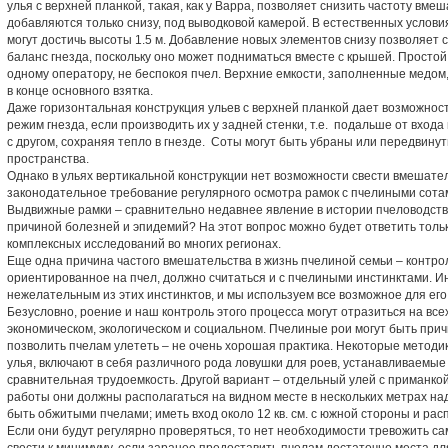
улья с верхней планкой, такая, как у Варра, позволяет снизить частоту вме
добавляются только снизу, под выводковой камерой. В естественных условия
могут достичь высоты 1.5 м. Добавление новых элементов снизу позволяет
баланс гнезда, поскольку оно может подниматься вместе с крышей. Простой
одному оператору, не беспокоя пчел. Верхние емкости, заполненные медом,
в конце основного взятка.
Даже горизонтальная конструкция ульев с верхней планкой дает возможно
режим гнезда, если производить их у задней стенки, т.е. подальше от входа
с другом, сохраняя тепло в гнезде. Соты могут быть убраны или передвину
пространства.
Однако в ульях вертикальной конструкции нет возможности свести вмешател
законодательное требование регулярного осмотра рамок с пчелиными сота
Выдвижные рамки – сравнительно недавнее явление в истории пчеловодства
причиной болезней и эпидемий? На этот вопрос можно будет ответить тол
комплексных исследований во многих регионах.
Еще одна причина частого вмешательства в жизнь пчелиной семьи – контро
ориентированное на пчел, должно считаться и с пчелиными инстинктами. И
нежелательным из этих инстинктов, и мы используем все возможное для его
Безусловно, роение и наш контроль этого процесса могут отразиться на всех
экономическом, экологическом и социальном. Пчелиные рои могут быть при
позволить пчелам улететь – не очень хорошая практика. Некоторые методи
улья, включают в себя различного рода ловушки для роев, устанавливаемые
сравнительная трудоемкость. Другой вариант – отдельный улей с приманкой 
работы они должны располагаться на видном месте в нескольких метрах над
быть обжитыми пчелами; иметь вход около 12 кв. см. с южной стороны и расп
Если они будут регулярно проверяться, то нет необходимости тревожить с