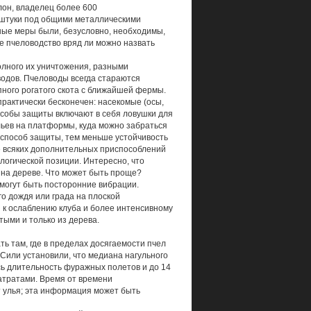
лон, владелец более 600
 штуки под общими металлическими
ьные меры были, безусловно, необходимы,
е пчеловодство вряд ли можно назвать
олного их уничтожения, разными
водов. Пчеловоды всегда стараются
упного рогатого скота с ближайшей фермы.
практически бесконечен: насекомые (осы,
пособы защиты включают в себя ловушки для
льев на платформы, куда можно забраться
 способ защиты, тем меньше устойчивость
ние всяких дополнительных приспособлений
логической позиции. Интересно, что
 на дереве. Что может быть проще?
 могут быть посторонние вибрации.
о дождя или града на плоской
 к ослаблению клуба и более интенсивному
ыми и только из дерева.
ь там, где в пределах досягаемости пчел
 Сили установили, что медиана нагульного
ась длительность фуражных полетов и до 14
атратами. Время от времени
т улья; эта информация может быть