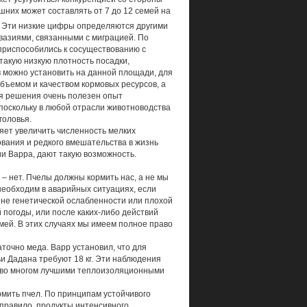
шних может составлять от 7 до 12 семей на
е. Эти низкие цифры определяются другими
вазиями, связанными с миграцией. По
приспособились к сосуществованию с
акую низкую плотность посадки,
в можно установить на данной площади, для
бъемом и качеством кормовых ресурсов, а
ия решения очень полезен опыт
оскольку в любой отрасли животноводства
головья.
яет увеличить численность мелких
ования и редкого вмешательства в жизнь
ии Варра, дают такую возможность.
– нет. Пчелы должны кормить нас, а не мы
необходим в аварийных ситуациях, если
чине генетической ослабленности или плохой
 погоды, или после каких-либо действий
мей. В этих случаях мы имеем полное право
точно меда. Варр установил, что для
льи Дадана требуют 18 кг. Эти наблюдения
я во многом лучшими теплоизоляционными
рмить пчел. По принципам устойчивого
 правило, продукты интенсивного