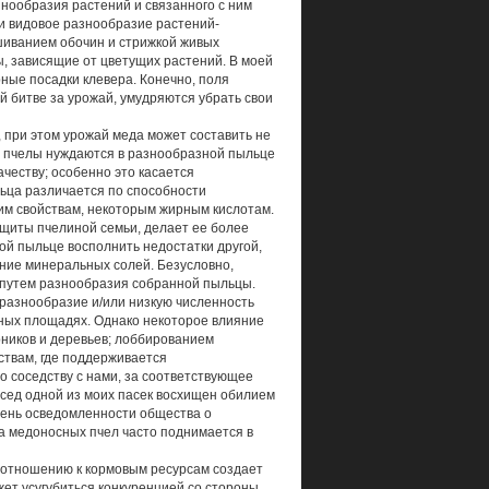
знообразия растений и связанного с ним
и видовое разнообразие растений-
шиванием обочин и стрижкой живых
ды, зависящие от цветущих растений. В моей
ные посадки клевера. Конечно, поля
й битве за урожай, умудряются убрать свои
 при этом урожай меда может составить не
ья пчелы нуждаются в разнообразной пыльце
ачеству; особенно это касается
льца различается по способности
ким свойствам, некоторым жирным кислотам.
щиты пчелиной семьи, делает ее более
ой пыльце восполнить недостатки другой,
ние минеральных солей. Безусловно,
 путем разнообразия собранной пыльцы.
разнообразие и/или низкую численность
ьных площадях. Однако некоторое влияние
рников и деревьев; лоббированием
ствам, где поддерживается
 соседству с нами, за соответствующее
сед одной из моих пасек восхищен обилием
овень осведомленности общества о
а медоносных пчел часто поднимается в
о отношению к кормовым ресурсам создает
жет усугубиться конкуренцией со стороны