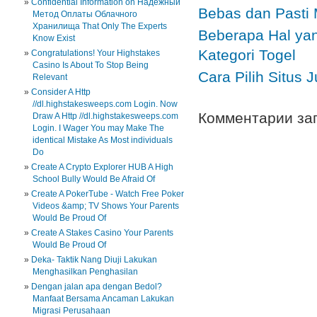
Confidential Information on Надежный
Bebas dan Pasti
Метод Оплаты Облачного
Хранилища That Only The Experts
Beberapa Hal yan
Know Exist
Kategori Togel
Congratulations! Your Highstakes
Casino Is About To Stop Being
Cara Pilih Situs 
Relevant
Consider A Http
//dl.highstakesweeps.com Login. Now
Комментарии за
Draw A Http //dl.highstakesweeps.com
Login. I Wager You may Make The
identical Mistake As Most individuals
Do
Create A Crypto Explorer HUB A High
School Bully Would Be Afraid Of
Create A PokerTube - Watch Free Poker
Videos &amp; TV Shows Your Parents
Would Be Proud Of
Create A Stakes Casino Your Parents
Would Be Proud Of
Deka- Taktik Nang Diuji Lakukan
Menghasilkan Penghasilan
Dengan jalan apa dengan Bedol?
Manfaat Bersama Ancaman Lakukan
Migrasi Perusahaan