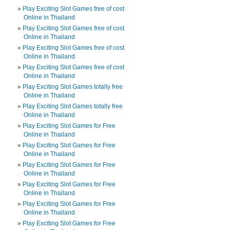
Play Exciting Slot Games free of cost
Online in Thailand
Play Exciting Slot Games free of cost
Online in Thailand
Play Exciting Slot Games free of cost
Online in Thailand
Play Exciting Slot Games free of cost
Online in Thailand
Play Exciting Slot Games totally free
Online in Thailand
Play Exciting Slot Games totally free
Online in Thailand
Play Exciting Slot Games for Free
Online in Thailand
Play Exciting Slot Games for Free
Online in Thailand
Play Exciting Slot Games for Free
Online in Thailand
Play Exciting Slot Games for Free
Online in Thailand
Play Exciting Slot Games for Free
Online in Thailand
Play Exciting Slot Games for Free