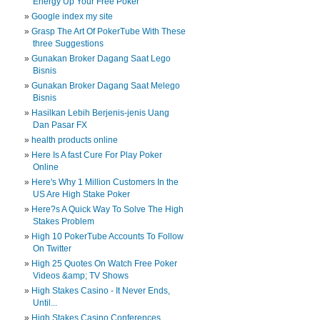
Energy Up Your Free Poker
Google index my site
Grasp The Art Of PokerTube With These
three Suggestions
Gunakan Broker Dagang Saat Lego
Bisnis
Gunakan Broker Dagang Saat Melego
Bisnis
Hasilkan Lebih Berjenis-jenis Uang
Dan Pasar FX
health products online
Here Is A fast Cure For Play Poker
Online
Here's Why 1 Million Customers In the
US Are High Stake Poker
Here?s A Quick Way To Solve The High
Stakes Problem
High 10 PokerTube Accounts To Follow
On Twitter
High 25 Quotes On Watch Free Poker
Videos &amp; TV Shows
High Stakes Casino - It Never Ends,
Until...
High Stakes Casino Conferences