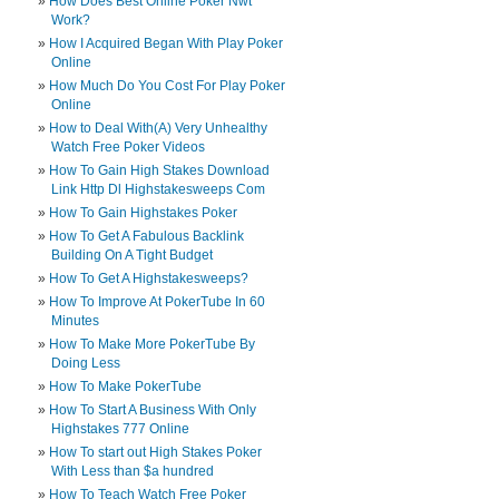
How Does Best Online Poker Nwt
Work?
How I Acquired Began With Play Poker
Online
How Much Do You Cost For Play Poker
Online
How to Deal With(A) Very Unhealthy
Watch Free Poker Videos
How To Gain High Stakes Download
Link Http Dl Highstakesweeps Com
How To Gain Highstakes Poker
How To Get A Fabulous Backlink
Building On A Tight Budget
How To Get A Highstakesweeps?
How To Improve At PokerTube In 60
Minutes
How To Make More PokerTube By
Doing Less
How To Make PokerTube
How To Start A Business With Only
Highstakes 777 Online
How To start out High Stakes Poker
With Less than $a hundred
How To Teach Watch Free Poker