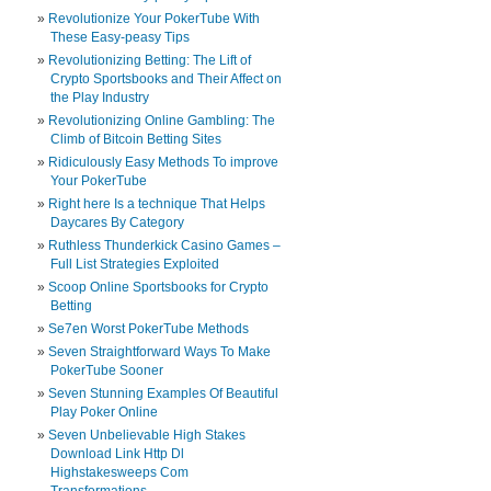
Revolutionize Your PokerTube With
These Easy-peasy Tips
Revolutionizing Betting: The Lift of
Crypto Sportsbooks and Their Affect on
the Play Industry
Revolutionizing Online Gambling: The
Climb of Bitcoin Betting Sites
Ridiculously Easy Methods To improve
Your PokerTube
Right here Is a technique That Helps
Daycares By Category
Ruthless Thunderkick Casino Games –
Full List Strategies Exploited
Scoop Online Sportsbooks for Crypto
Betting
Se7en Worst PokerTube Methods
Seven Straightforward Ways To Make
PokerTube Sooner
Seven Stunning Examples Of Beautiful
Play Poker Online
Seven Unbelievable High Stakes
Download Link Http Dl
Highstakesweeps Com