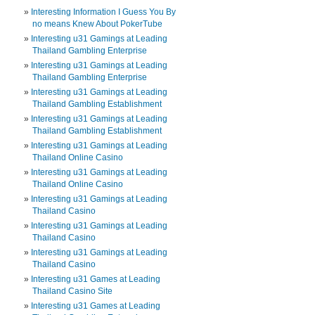
Interesting Information I Guess You By
no means Knew About PokerTube
Interesting u31 Gamings at Leading
Thailand Gambling Enterprise
Interesting u31 Gamings at Leading
Thailand Gambling Enterprise
Interesting u31 Gamings at Leading
Thailand Gambling Establishment
Interesting u31 Gamings at Leading
Thailand Gambling Establishment
Interesting u31 Gamings at Leading
Thailand Online Casino
Interesting u31 Gamings at Leading
Thailand Online Casino
Interesting u31 Gamings at Leading
Thailand Casino
Interesting u31 Gamings at Leading
Thailand Casino
Interesting u31 Gamings at Leading
Thailand Casino
Interesting u31 Games at Leading
Thailand Casino Site
Interesting u31 Games at Leading