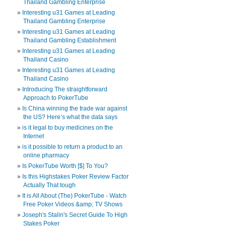
Thailand Gambling Enterprise
Interesting u31 Games at Leading
Thailand Gambling Enterprise
Interesting u31 Games at Leading
Thailand Gambling Establishment
Interesting u31 Games at Leading
Thailand Casino
Interesting u31 Games at Leading
Thailand Casino
Introducing The straightforward
Approach to PokerTube
Is China winning the trade war against
the US? Here’s what the data says
is it legal to buy medicines on the
Internet
is it possible to return a product to an
online pharmacy
Is PokerTube Worth [$] To You?
Is this Highstakes Poker Review Factor
Actually That tough
It is All About (The) PokerTube - Watch
Free Poker Videos &amp; TV Shows
Joseph's Stalin's Secret Guide To High
Stakes Poker