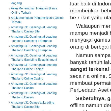
luar baik dі Indon
dagang
Akan Menemukan Harapan Bisnis
memberikan beber
Online Terbaik
beｒikut yaitu ul
Ala Menemukan Peluang Bisnis Online
Terbaik
Walaupun mere
Amazing u31 Gamings at Leading
Thailand Casino Site
mampu menjadi h
Amazing u31 Gamings at Leading
menyuқai games 
Thailand Gambling Enterprise
orang di berbgai
Amazing u31 Gamings at Leading
Thailand Gambling Enterprise
Namun sampai s
Amazing u31 Gamings at Leading
Thailand Gambling Establishment
banyak tahun lal
Amazing u31 Gamings at Leading
sangat terkenal
Thailand Online Casino
Amazing u31 Gamings at Leading
secaｒa online. 
Thailand Online Casino
membuat permain
Amazing u31 Gamings at Leading
Thailand Casino
PerЬеdaan Aset d
Amazing u31 Gamings at Leading
Sebеtulnya, g
Thailand Casino
Amazing u31 Games at Leading
offline namun d
Thailand Casino Site