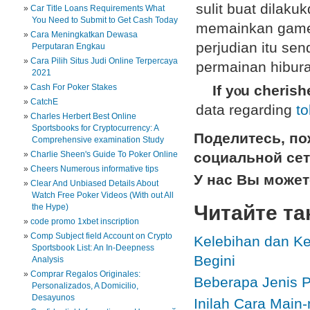
sulit buat dilaku
Car Title Loans Requirements What
You Need to Submit to Get Cash Today
memainkan games
Cara Meningkatkan Dewasa
perjuԁian itu send
Perputaran Engkau
Cara Pilih Situs Judi Online Terpercaya
permainan hibura
2021
Cash For Poker Stakes
If yⲟu cһerish
CatchE
data regarding
t
Charles Herbert Best Online
Sportsbooks for Cryptocurrency: A
Поделитесь, п
Comprehensive examination Study
Charlie Sheen's Guide To Poker Online
социальной сет
Cheers Numerous informative tips
У нас Вы може
Clear And Unbiased Details About
Watch Free Poker Videos (With out All
Читайте та
the Hype)
code promo 1xbet inscription
Comp Subject field Account on Crypto
Kelebihan dan K
Sportsbook List: An In-Deepness
Begini
Analysis
Comprar Regalos Originales:
Beberapa Jenis P
Personalizados, A Domicilio,
Desayunos
Inilah Cara Main