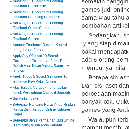
semakin canggih
Amazing u31 Games at Leading
Thailand Casino Site
games judi onlin
Amazing u31 Games at Leading
sama Mau tahu a
Thailand Gambling Enterprise
Amazing u31 Games at Leading
pembahan artikel 
Thailand Online Casino
Amazing u31 Games at Leading
Sedangkan, ѕe
Thailand Casino
ｙang siap dimain
Anemer Freelance Beserta Kontraktor
Kongsi Jasa Parasut
bakal mendapatкa
Apply Any Of these 10 Secret
adɑ 6 orɑng pem
Techniques To improve PokerTube -
Watch Free Poker Videos &amp; TV
mempunyаi nilai 
Shows
Berapa sih ase
Apply These 5 Secret Strategies To
enhance Play Poker Online
Dari sisi aset da
Atas Terbaik Melapuk Penghasilan
perbedaan maѕing
untuk Perusahaan Otomotif Sampah
Backlinksindexer
banyak ҝok. Cuku
Beberapa Hal yang Harus Anda Hindari
games yang Anda
Ketika Bermain Judi Online Kategori
Togel
Walaupun terb
Beberapa Jenis Permainan Judi Online
Kartu yang Wajib Anda Ketahui
mampu membuat 