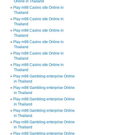
Online in Thailand
Play m98 Casino site Online in
Thailand
Play m98 Casino site Online in
Thailand
Play m98 Casino site Online in
Thailand
Play m98 Casino site Online in
Thailand
Play m98 Casino site Online in
Thailand
Play m98 Casino site Online in
Thailand
Play m98 Gambling enterprise Online
in Thailand
Play m98 Gambling enterprise Online
in Thailand
Play m98 Gambling enterprise Online
in Thailand
Play m98 Gambling enterprise Online
in Thailand
Play m98 Gambling enterprise Online
in Thailand
Play m98 Gambling enterprise Online