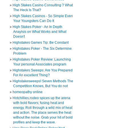
High Stakes Casino Consulting ? What
The Heck Is That?
High Stakes Casinos - So Simple Even
Your Youngsters Can Do It
High Stakes Poker - An In Depth
Anaylsis on What Works and What
Doesn't
Highstakes Games Tip: Be Constant
Highstakes Poker - The Six Determine
Problem
Highstakes Poker Review: Launching
Your personal Associates program
Highstakes Sweeps: Are You Prepared
For An excellent Thing?
Highstakesweeps! Seven Methods The
Competition Knows, But You do not
homeopathy online
Hotchillies.rodeo spices up the arena
with bold flavors; fusing heat and
energy. Roll through a wild mix of heat
and action. The place serves the heat
without the noise. Grab your hit of bold
profiles and keep the wave.