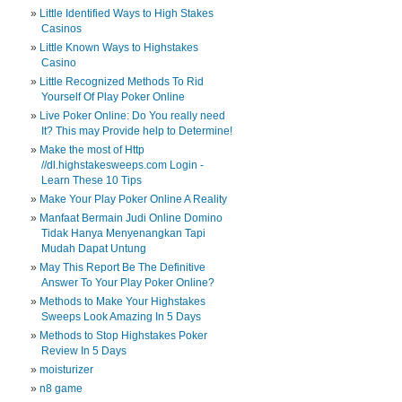
Little Identified Ways to High Stakes
Casinos
Little Known Ways to Highstakes
Casino
Little Recognized Methods To Rid
Yourself Of Play Poker Online
Live Poker Online: Do You really need
It? This may Provide help to Determine!
Make the most of Http
//dl.highstakesweeps.com Login -
Learn These 10 Tips
Make Your Play Poker Online A Reality
Manfaat Bermain Judi Online Domino
Tidak Hanya Menyenangkan Tapi
Mudah Dapat Untung
May This Report Be The Definitive
Answer To Your Play Poker Online?
Methods to Make Your Highstakes
Sweeps Look Amazing In 5 Days
Methods to Stop Highstakes Poker
Review In 5 Days
moisturizer
n8 game