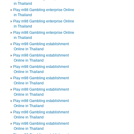
in Thailand
Play m98 Gambling enterprise Online
in Thailand
Play m98 Gambling enterprise Online
in Thailand
Play m98 Gambling enterprise Online
in Thailand
Play m98 Gambling establishment
Online in Thailand
Play m98 Gambling establishment
Online in Thailand
Play m98 Gambling establishment
Online in Thailand
Play m98 Gambling establishment
Online in Thailand
Play m98 Gambling establishment
Online in Thailand
Play m98 Gambling establishment
Online in Thailand
Play m98 Gambling establishment
Online in Thailand
Play m98 Gambling establishment
Online in Thailand