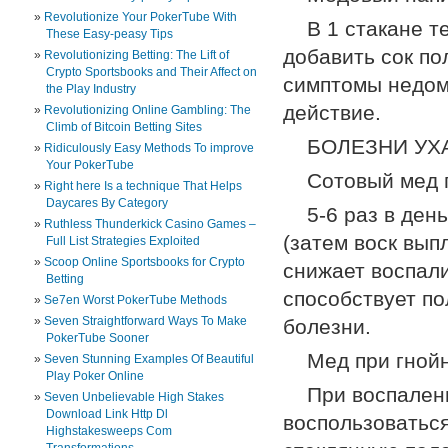
Revolutionize Your PokerTube With
В 1 стакане т
These Easy-peasy Tips
добавить сок по
Revolutionizing Betting: The Lift of
Crypto Sportsbooks and Their Affect on
симптомы недом
the Play Industry
действие.
Revolutionizing Online Gambling: The
Climb of Bitcoin Betting Sites
БОЛЕЗНИ УХА
Ridiculously Easy Methods To improve
Your PokerTube
Сотовый мед 
Right here Is a technique That Helps
Daycares By Category
5-6 раз в ден
Ruthless Thunderkick Casino Games –
(затем воск вып
Full List Strategies Exploited
Scoop Online Sportsbooks for Crypto
снижает воспали
Betting
способствует п
Se7en Worst PokerTube Methods
Seven Straightforward Ways To Make
болезни.
PokerTube Sooner
Мед при гной
Seven Stunning Examples Of Beautiful
Play Poker Online
При воспален
Seven Unbelievable High Stakes
Download Link Http Dl
воспользоватьс
Highstakesweeps Com