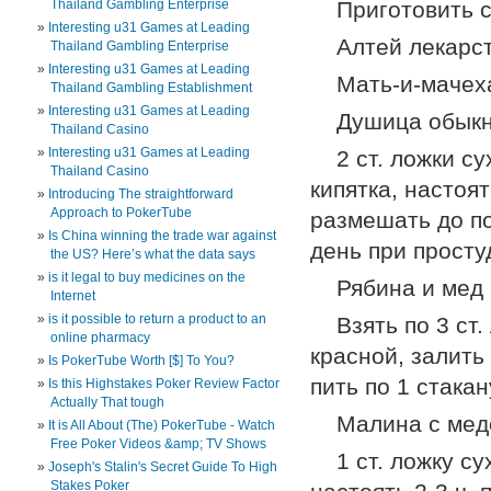
Thailand Gambling Enterprise
Приготовить с
Interesting u31 Games at Leading
Алтей лекарс
Thailand Gambling Enterprise
Interesting u31 Games at Leading
Мать-и-мачех
Thailand Gambling Establishment
Interesting u31 Games at Leading
Душица обыкн
Thailand Casino
Interesting u31 Games at Leading
2 ст. ложки с
Thailand Casino
кипятка, настоят
Introducing The straightforward
Approach to PokerTube
размешать до по
Is China winning the trade war against
день при просту
the US? Here’s what the data says
is it legal to buy medicines on the
Рябина и мед 
Internet
is it possible to return a product to an
Взять по 3 ст
online pharmacy
красной, залить 
Is PokerTube Worth [$] To You?
пить по 1 стакан
Is this Highstakes Poker Review Factor
Actually That tough
Малина с мед
It is All About (The) PokerTube - Watch
Free Poker Videos &amp; TV Shows
1 ст. ложку с
Joseph's Stalin's Secret Guide To High
Stakes Poker