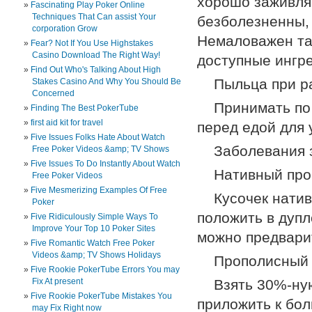
хорошо заживляе
Fascinating Play Poker Online
Techniques That Can assist Your
безболезненны, 
corporation Grow
Немаловажен так
Fear? Not If You Use Highstakes
Casino Download The Right Way!
доступные ингре
Find Out Who's Talking About High
Пыльца при р
Stakes Casino And Why You Should Be
Concerned
Принимать по
Finding The Best PokerTube
first aid kit for travel
перед едой для 
Five Issues Folks Hate About Watch
Заболевания з
Free Poker Videos &amp; TV Shows
Five Issues To Do Instantly About Watch
Нативный про
Free Poker Videos
Five Mesmerizing Examples Of Free
Кусочек натив
Poker
положить в дупл
Five Ridiculously Simple Ways To
Improve Your Top 10 Poker Sites
можно предварит
Five Romantic Watch Free Poker
Videos &amp; TV Shows Holidays
Прополисный 
Five Rookie PokerTube Errors You may
Fix At present
Взять 30%-ну
Five Rookie PokerTube Mistakes You
приложить к бол
may Fix Right now