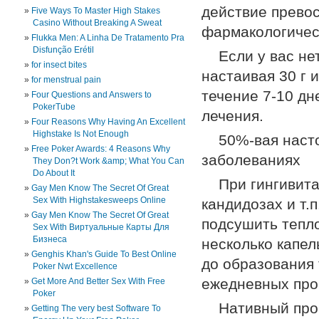
действие прево
Five Ways To Master High Stakes
Casino Without Breaking A Sweat
фармакологическ
Flukka Men: A Linha De Tratamento Pra
Disfunção Erétil
Если у вас не
for insect bites
настаивая 30 г 
for menstrual pain
течение 7-10 дн
Four Questions and Answers to
PokerTube
лечения.
Four Reasons Why Having An Excellent
Highstake Is Not Enough
50%-вая наст
Free Poker Awards: 4 Reasons Why
заболеваниях
They Don?t Work &amp; What You Can
Do About It
При гингивита
Gay Men Know The Secret Of Great
Sex With Highstakesweeps Online
кандидозах и т.
Gay Men Know The Secret Of Great
подсушить тепло
Sex With Виртуальные Карты Для
Бизнеса
несколько капел
Genghis Khan's Guide To Best Online
до образования 
Poker Nwt Excellence
ежедневных про
Get More And Better Sex With Free
Poker
Нативный про
Getting The very best Software To