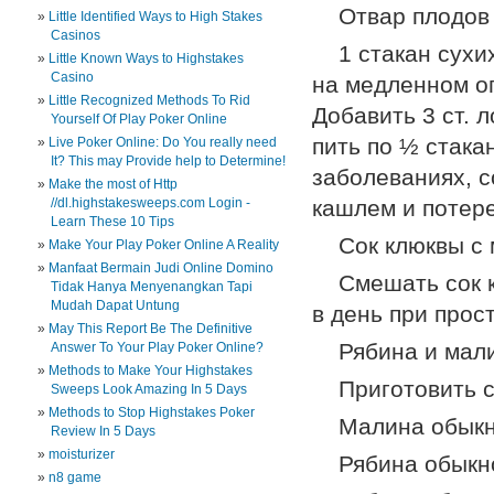
Отвар плодов
Little Identified Ways to High Stakes
Casinos
1 стакан сухи
Little Known Ways to Highstakes
Casino
на медленном ог
Little Recognized Methods To Rid
Добавить 3 ст. 
Yourself Of Play Poker Online
пить по ½ стака
Live Poker Online: Do You really need
It? This may Provide help to Determine!
заболеваниях, 
Make the most of Http
//dl.highstakesweeps.com Login -
кашлем и потере
Learn These 10 Tips
Сок клюквы с
Make Your Play Poker Online A Reality
Manfaat Bermain Judi Online Domino
Смешать сок к
Tidak Hanya Menyenangkan Tapi
Mudah Dapat Untung
в день при прос
May This Report Be The Definitive
Рябина и мали
Answer To Your Play Poker Online?
Methods to Make Your Highstakes
Приготовить с
Sweeps Look Amazing In 5 Days
Methods to Stop Highstakes Poker
Малина обыкн
Review In 5 Days
moisturizer
Рябина обыкн
n8 game