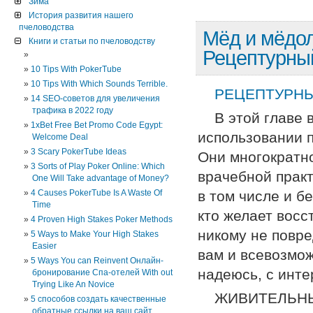
Зима
История развития нашего
пчеловодства
Мёд и мёдол
Книги и статьи по пчеловодству
Рецептурны
10 Tips With PokerTube
10 Tips With Which Sounds Terrible.
РЕЦЕПТУРНЫ
14 SEO-советов для увеличения
трафика в 2022 году
В этой главе
1xBet Free Bet Promo Code Egypt:
использовании п
Welcome Deal
3 Scary PokerTube Ideas
Они многократн
3 Sorts of Play Poker Online: Which
врачебной практ
One Will Take advantage of Money?
4 Causes PokerTube Is A Waste Of
в том числе и б
Time
кто желает восс
4 Proven High Stakes Poker Methods
никому не повре
5 Ways to Make Your High Stakes
Easier
вам и всевозмож
5 Ways You can Reinvent Онлайн-
надеюсь, с инте
бронирование Спа-отелей With out
Trying Like An Novice
ЖИВИТЕЛЬН
5 способов создать качественные
обратные ссылки на ваш сайт