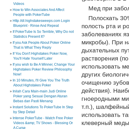
Videos
Мед при забол
How to Win Associates And Affect
People with PokerTube
Полоскать 30
Http //dl.highstakesweeps.com Login
полость рта и р
Blueprint - Rinse And Repeat
If PokerTube Is So Terrible, Why Do not
заболеваниях яз
Statistics Present It?
микробы). При н
If you Ask People About Poker Online
That is What They Reply
дыхательных пут
If You Don't Highstakes Poker Now,
растворения (по
You'll Hate Yourself Later
If you wish to Be A Winner, Change Your
использовать ме
Highstakes Poker Review Philosophy
других биологич
Now!
In 10 Minutes, I'll Give You The Truth
очищению зубов
About Highstakes Poker
действия). Наи
Inilah Cara Main-main Judi Online
Poker yang Sesuai Dengan Aturan
гноерод­ными ми
Bebas dan Pasti Menang
т.п.), шалфейны
Instant Solutions To PokerTube In Step
by Step Detail
использовать та
Intense PokerTube - Watch Free Poker
клеверный меды
Videos &amp; TV Shows - Blessing Or
A Curse