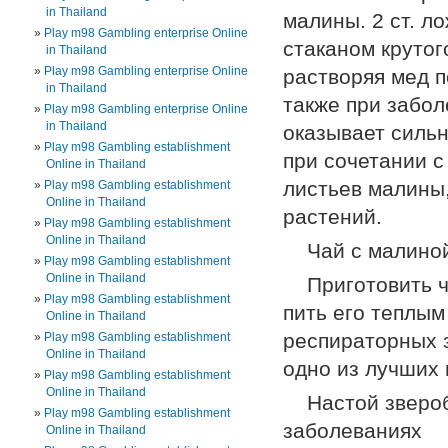
in Thailand
малины. 2 ст. л
Play m98 Gambling enterprise Online
стаканом крутог
in Thailand
Play m98 Gambling enterprise Online
растворяя мед по
in Thailand
также при забол
Play m98 Gambling enterprise Online
in Thailand
оказывает сильн
Play m98 Gambling establishment
при сочетании с
Online in Thailand
листьев малины,
Play m98 Gambling establishment
Online in Thailand
растений.
Play m98 Gambling establishment
Online in Thailand
Чай с малино
Play m98 Gambling establishment
Online in Thailand
Приготовить ч
Play m98 Gambling establishment
пить его теплым
Online in Thailand
респираторных з
Play m98 Gambling establishment
Online in Thailand
одно из лучших 
Play m98 Gambling establishment
Online in Thailand
Настой зверо
Play m98 Gambling establishment
заболеваниях
Online in Thailand