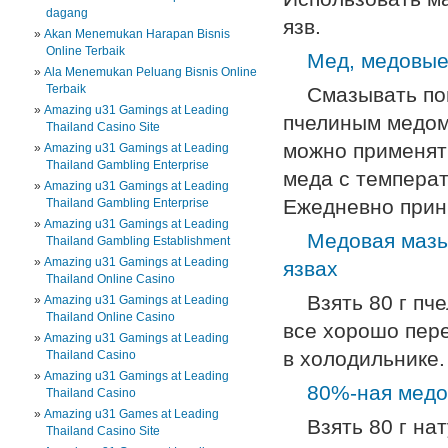
dagang
язв.
Akan Menemukan Harapan Bisnis
Online Terbaik
Мед, медовые
Ala Menemukan Peluang Bisnis Online
Terbaik
Смазывать по
Amazing u31 Gamings at Leading
пчелиным медом 
Thailand Casino Site
можно применять
Amazing u31 Gamings at Leading
Thailand Gambling Enterprise
меда с температ
Amazing u31 Gamings at Leading
Ежедневно прини
Thailand Gambling Enterprise
Amazing u31 Gamings at Leading
Медовая мазь
Thailand Gambling Establishment
Amazing u31 Gamings at Leading
язвах
Thailand Online Casino
Взять 80 г пч
Amazing u31 Gamings at Leading
Thailand Online Casino
все хорошо пере
Amazing u31 Gamings at Leading
в холодильнике.
Thailand Casino
Amazing u31 Gamings at Leading
80%-ная медов
Thailand Casino
Amazing u31 Games at Leading
Взять 80 г на
Thailand Casino Site