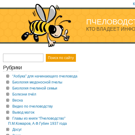
К
ПЧЕЛОВОДС
КТО ВЛАДЕЕТ ИНФО
Рубрики
“Азбука” для начинающего пчеловода
Биология медоносной пчелы
Биология пчелиной семьи
Болезни пчёл
Весна
Видео по пчеловодству
Вывод маток
Главы из книги “Пчеловодство”
П.М.Комаров, А.Ф.Губин 1937 года
Досуг