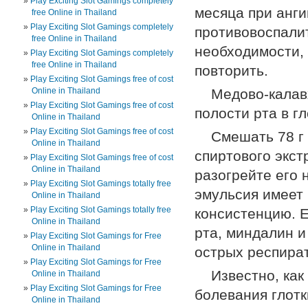
Play Exciting Slot Gamings completely
месяца при анги
free Online in Thailand
Play Exciting Slot Gamings completely
противовоспали
free Online in Thailand
необходимости, 
Play Exciting Slot Gamings completely
free Online in Thailand
повторить.
Play Exciting Slot Gamings free of cost
Online in Thailand
Медово-калав
Play Exciting Slot Gamings free of cost
полости рта в гл
Online in Thailand
Play Exciting Slot Gamings free of cost
Смешать 78 г 
Online in Thailand
спиртового экст
Play Exciting Slot Gamings free of cost
Online in Thailand
разогрейте его 
Play Exciting Slot Gamings totally free
эмульсия имеет
Online in Thailand
Play Exciting Slot Gamings totally free
консистенцию. Е
Online in Thailand
рта, миндалин и 
Play Exciting Slot Gamings for Free
Online in Thailand
острых респира
Play Exciting Slot Gamings for Free
Известно, как
Online in Thailand
Play Exciting Slot Gamings for Free
болевания глотк
Online in Thailand