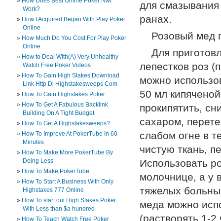
How Does Best Online Poker Nwt
для смазывания 
Work?
ранах.
How I Acquired Began With Play Poker
Online
Розовый мед 
How Much Do You Cost For Play Poker
Online
Для приготовл
How to Deal With(A) Very Unhealthy
лепестков роз (
Watch Free Poker Videos
How To Gain High Stakes Download
можно использов
Link Http Dl Highstakesweeps Com
50 мл кипяченой
How To Gain Highstakes Poker
How To Get A Fabulous Backlink
прокипятить, сн
Building On A Tight Budget
сахаром, перете
How To Get A Highstakesweeps?
слабом огне в те
How To Improve At PokerTube In 60
Minutes
чистую ткань, п
How To Make More PokerTube By
Doing Less
Исполь­зовать р
How To Make PokerTube
молочнице, а у 
How To Start A Business With Only
тяжелых больны
Highstakes 777 Online
How To start out High Stakes Poker
меда можно испо
With Less than $a hundred
(растворять 1-2
How To Teach Watch Free Poker