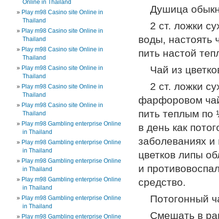
Online in Thailand
Душица обыкн
Play m98 Casino site Online in
Thailand
2 ст. ложки с
Play m98 Casino site Online in
воды, настоять 
Thailand
Play m98 Casino site Online in
пить настой теп
Thailand
Чай из цветко
Play m98 Casino site Online in
Thailand
2 ст. ложки с
Play m98 Casino site Online in
Thailand
фарфоровом чай
Play m98 Casino site Online in
пить теплым по 
Thailand
Play m98 Gambling enterprise Online
в день как пото
in Thailand
заболеваниях и 
Play m98 Gambling enterprise Online
in Thailand
цветков липы об
Play m98 Gambling enterprise Online
и противовоспа
in Thailand
Play m98 Gambling enterprise Online
средство.
in Thailand
Потогонный ч
Play m98 Gambling enterprise Online
in Thailand
Смешать в ра
Play m98 Gambling enterprise Online