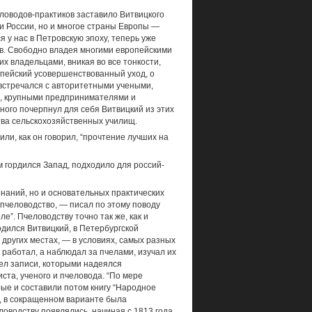
оводов-практиков заставило Витвицкого
и России, но и многое страны Европы —
 у нас в Петровскую эпоху, теперь уже
в. Свободно владея многими евро­пейскими
х владельцами, вникая во все тонкости,
пейский усовершенствованный уход, о
встречался с авторитетными уче­ными,
, крупными предпринимателями и
зного почерпнул для себя Витвицкий из этих
тва сельскохозяйственных училищ.
или, как он говорил, “прочтение лучших на
ем гордился Запад, подходило для россий­
наний, но и основательных практических
 пчеловодство, — писал по этому по­воду
ле”. Пчеловодству точно так же, как и
дился Витвицкий, в Петер­бургской
 других местах, — в условиях, самых разных
о работал, а наблюдал за пчелами, изучал их
ел записи, которыми надеялся
ста, ученого и пчеловода. “По мере
ые и составили потом книгу “На­родное
е, в сокращенном варианте была
оводству появлялись, начиная с 1813 го­да,