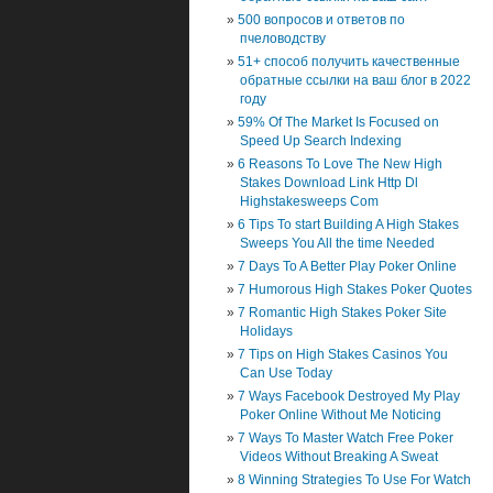
500 вопросов и ответов по
пчеловодству
51+ способ получить качественные
обратные ссылки на ваш блог в 2022
году
59% Of The Market Is Focused on
Speed Up Search Indexing
6 Reasons To Love The New High
Stakes Download Link Http Dl
Highstakesweeps Com
6 Tips To start Building A High Stakes
Sweeps You All the time Needed
7 Days To A Better Play Poker Online
7 Humorous High Stakes Poker Quotes
7 Romantic High Stakes Poker Site
Holidays
7 Tips on High Stakes Casinos You
Can Use Today
7 Ways Facebook Destroyed My Play
Poker Online Without Me Noticing
7 Ways To Master Watch Free Poker
Videos Without Breaking A Sweat
8 Winning Strategies To Use For Watch