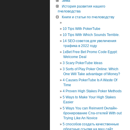
Зима
История развития нашего
пчеловодства
Книги и статьи по пчеловодству
10 Tips With PokerTube
10 Tips With Which Sounds Terrible.
14 SEO-советов для увеличения
трафика в 2022 году
1xBet Free Bet Promo Code Egypt:
Welcome Deal
3 Scary PokerTube Ideas
3 Sorts of Play Poker Online: Which
One Will Take advantage of Money?
4 Causes PokerTube Is A Waste Of
Time
4 Proven High Stakes Poker Methods
5 Ways to Make Your High Stakes
Easier
5 Ways You can Reinvent Онлайн-
бронирование Спа-отелей With out
Trying Like An Novice
5 способов создать качественные
обратные ссылки на ваш сайт