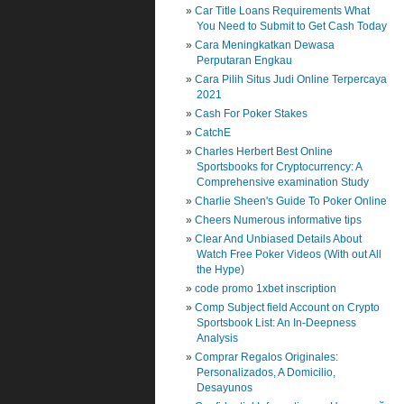
Car Title Loans Requirements What
You Need to Submit to Get Cash Today
Cara Meningkatkan Dewasa
Perputaran Engkau
Cara Pilih Situs Judi Online Terpercaya
2021
Cash For Poker Stakes
CatchE
Charles Herbert Best Online
Sportsbooks for Cryptocurrency: A
Comprehensive examination Study
Charlie Sheen's Guide To Poker Online
Cheers Numerous informative tips
Clear And Unbiased Details About
Watch Free Poker Videos (With out All
the Hype)
code promo 1xbet inscription
Comp Subject field Account on Crypto
Sportsbook List: An In-Deepness
Analysis
Comprar Regalos Originales:
Personalizados, A Domicilio,
Desayunos