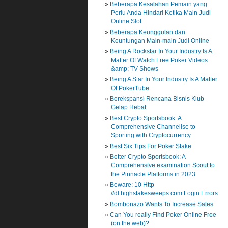
Beberapa Kesalahan Pemain yang
Perlu Anda Hindari Ketika Main Judi
Online Slot
Beberapa Keunggulan dan
Keuntungan Main-main Judi Online
Being A Rockstar In Your Industry Is A
Matter Of Watch Free Poker Videos
&amp; TV Shows
Being A Star In Your Industry Is A Matter
Of PokerTube
Berekspansi Rencana Bisnis Klub
Gelap Hebat
Best Crypto Sportsbook: A
Comprehensive Channelise to
Sporting with Cryptocurrency
Best Six Tips For Poker Stake
Better Crypto Sportsbook: A
Comprehensive examination Scout to
the Pinnacle Platforms in 2023
Beware: 10 Http
//dl.highstakesweeps.com Login Errors
Bombonazo Wants To Increase Sales
Can You really Find Poker Online Free
(on the web)?