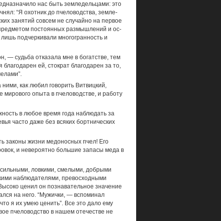
предназначило нас быть земледельцами: это
чнял: “Я охотник до пчеловодства, земле­
ских занятий совсем не случайно на первое
, предметом постоянных размышлений и ос­
 лишь подчеркивали многогранность и
 — судьба отказала мне в богатстве, тем
 благодарен ей, стократ благодарен за то,
челами”.
ними, как любил говорить Витвицкий,
е мирового опыта в пчеловодстве, и рабо­ту
жность в любое время года наблюдать за
евья часто даже без всяких бортнических
ть законы жизни медоносных пчел! Его
ровок, и невероятно большие запасы меда в
 сильными, ловкими, смелыми, добры­ми
нкими наблюдателями, превосход­ными
ысоко ценил он познавательное зна­чение
ался на него. “Мужички, — вспоми­нал
что я их умею ценить”. Все это дало ему
евое пчеловодство в нашем отече­стве не