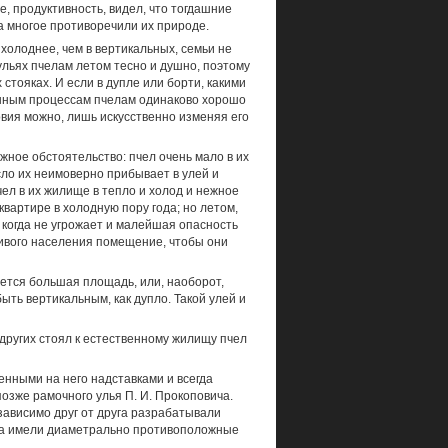
е, продуктивность, видел, что тогдашние
 а многое противоречили их природе.
 холоднее, чем в вертикальных, семьи не
ульях пчелам летом тесно и душно, поэтому
стояках. И если в дупле или борти, какими
енным процессам пчелам одинаково хорошо
вия можно, лишь искус­ственно изменяя его
жное обстоятельство: пчел очень мало в их
исло их неимоверно прибывает в улей и
чел в их жилище в тепло и холод и нежное
квартире в холодную пору года; но летом,
 когда не угрожает и малейшая опасность
бивого населения помещение, чтобы они
буется большая площадь, или, наоборот,
ть вертикальным, как дупло. Такой улей и
других стоял к естественному жилищу пчел
енными на него надставками и всегда
позже рамочного улья П. И. Прокоповича.
зависимо друг от друга разрабатывали
ства имели диаметрально противоположные