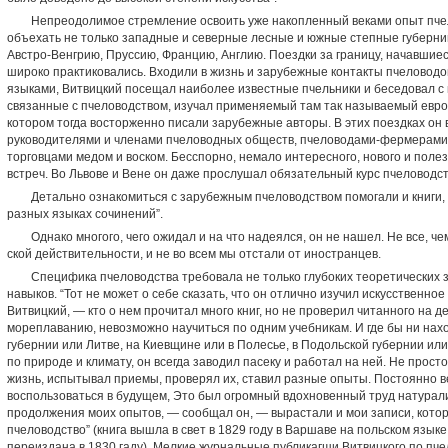
Непреодолимое стремление освоить уже накопленный веками опыт пчел
объехать не только западные и северные лесные и южные степные губерни
Австро-Венгрию, Пруссию, Францию, Англию. Поездки за границу, начавшиеся
широко практиковались. Входили в жизнь и зарубеж­ные контакты пчеловодо
языками, Витвицкий посещал наиболее известные пчельники и беседовал с и
связанные с пчеловодством, изучал применяемый там так называемый евро
котором тогда восторженно писали зарубежные ав­торы. В этих поездках он 
руководителями и членами пчеловодных обществ, пчеловодами-фермерами
торговцами медом и воском. Бесспорно, немало интересно­го, нового и поле
встреч. Во Львове и Вене он даже прослушал обяза­тельный курс пчеловодс
Детально ознакомиться с зарубежным пчеловодством по­могали и книги, 
разных языках сочинений”.
Однако многого, чего ожидал и на что надеялся, он не нашел. Не все, ч
ской действительности, и не во всем мы отстали от ино­странцев.
Специфика пчеловодства требовала не только глубоких теоретических з
навыков. “Тот не может о себе сказать, что он отлично изучил искусственное
Витвицкий, — кто о нем прочитал много книг, но не проверил читанного на де
мореплаванию, невозможно научиться по одним учебникам. И где бы ни нахо
губернии или Литве, на Киевщине или в Полесье, в Подольской губернии или
по природе и климату, он всегда заводил па­секу и работал на ней. Не прост
жизнь, испытывал приемы, проверял их, ставил разные опыты. Постоянно в
воспользоваться в будущем, Это был огромный вдохновенный труд натурали
продолжения моих опытов, — сообщал он, — выра­стали и мои записи, котор
пчеловодство” (книга вышла в свет в 1829 году в Варшаве на польском язык
переиздана в 1830 гаду). Мелкие журнальные публикагщи Витвицкого по пчел