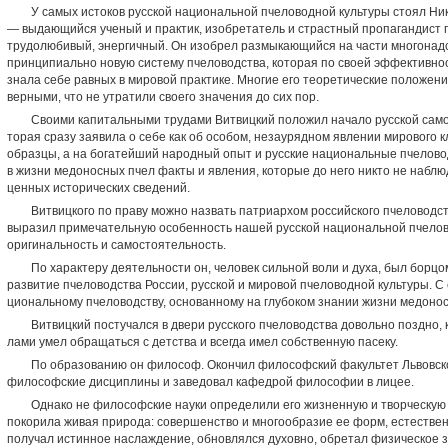
У самых истоков русской национальной пчеловодной культуры стоял Н
— выдающийся ученый и практик, изобрета­тель и страстный пропагандист 
трудолюбивый, энергичный. Он изобрел раз­мыкающийся на части многонадс
принципиально новую систему пчеловодства, которая по своей эффективнос
знала себе равных в мировой практике. Многие его теорети­ческие положен
верны­ми, что не утратили своего значения до сих пор.
Своими капитальными трудами Витвицкий положил на­чало русской само
торая сразу заявила о себе как об особом, незаурядном яв­лении мирового 
образцы, а на богатейший народный опыт и русские нацио­нальные пчеловод
в жизни медоносных пчел факты и явления, которые до него никто не наблю
ценных исторических сведений.
Витвицкого по праву можно назвать патриархом россий­ского пчеловод
выра­зил примечательную особенность нашей русской националь­ной пчелов
оригиналь­ность и самостоятельность.
По характеру деятельности он, человек сильной воли и духа, был борцо
развитие пчеловодства России, русской и мировой пчело­водной культуры. С 
циональному пчеловодству, основанному на глубоком зна­нии жизни медоно
Витвицкий постучался в двери русского пчеловодства до­вольно поздно, к
лами умел обращаться с детства и всегда имел собственную пасеку.
По образованию он философ. Окончил философский фа­культет Львовск
философские дисциплины и заведовал кафедрой философии в лицее.
Однако не философские науки определили его жизнен­ную и творческую с
покорила живая природа: совершенство и многообразие ее форм, естествен
получал истинное наслаждение, обновлялся духовно, обре­тал физическое з