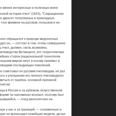
 не менее интересные и полезные книги:
енной истории пчел” (1843), “Сокращенная
лее двухсот популярных и прикладных
того времени на русском, польском и не­
енно об­ращался к природе медоносных
ждал он, — состоит в том, чтобы совершенно
ь пчел, должен, сколь возможно,
чело­водства Витвицкого, его теоретические
нейших сторон рациональной технологии
внешним миром лягут в основу приеме» и
ловодами последующих поколений.
но советовал он русским пчеловодам, не раз
уть к улучшению его личного пче­ловодного
бавиться от ошибок, основной причиной
онятие.
ща в России и за рубежом, искусственном
форме он напоминал колокол, поэтому был
учшавшийся, — плод многолетних на­
ные у нас и за границей, — соломенные и
нции он выписывал новейшие модели, делал