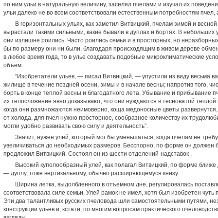
по ним ульи в натуральную величину, заселял пче­лами и изучал их поведени
ульи далеко не во всем соответствовали естест­венным потребностям пчел,
В горизонтальных ульях, как заметил Витвицкий, пче­лам зимой и весной
вырастали такими сильными, какие бывали в дуплах и бортях. В небольших 
они излишне роились. Часто роились семьи и в просторных, но неразборных 
бы по размеру они ни были, благодаря про­исходящим в живом дереве обм
в любое время года, то в улье создавать подобные микроклиматические усло
объем.
“Изобретатели ульев, — писал Витвицкий, — упустили из виду весьма ва
жи­лище в течение поздней осени, зимы и в начале весны; на­против того, ч
борть в конце теплой весны и благодатного лета. Убывание и при­бывание п
их те­лосложение явно доказывают, что они нуждаются в теснова­той теплой 
когда они размножаются неимоверно, коща медоносные цветы раз­вернутся,
от холода, для пчел нужно просторное, сообразное количеству их трудо­лю
могли удобно раз­вивать свою силу и деятельность”.
Значит, нужен улей, который мог бы уменьшаться, ког­да пчелам не тре
увеличиваться до необходимых размеров. Бесспорно, по форме он должен бы
предложил Витвицкий. Состоял он из шести отделе­ний-надставок .
Высокий куполообразный улей, как полагал Витвицкий, по форме ближе 
— дуплу, тоже вертикальному, обычно расширяюще­муся книзу.
Ширина летка, выдолбленного в отъемном дне, регулиро­валась поставл
соответ­ствовала силе семьи. Улей рамок не имел, хотя был изобретен чуть 
Эти два талантливых русских пчеловода шли самостоятельными путями, не
конструкции ульев и, кстати, по многим вопросам практического пчеловод­
взгляды.