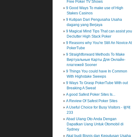
Free Poker TV Shows
9 Good Ways To make use of High
Stakes Casinos
9 Kutipan Dari Pengusaha Usaha
dagang yang Berjaya
9 Magical Mind Tips That can assist you
Declutter High Stack Poker
9 Reasons why You're Still An Novice At
PokerTube
9 Straightforward Methods To Make
Виртуальные Карты Для Онлайн-
платежей Sooner
9 Things You could have In Common
With Highstake Sweeps
9 Ways To Grasp PokerTube With out
Breaking A Sweat
A good Safest Poker Sites Is...
A Review Of Safest Poker Sites
A Useful Choice for Busy Visitors - 평택
233
Abad Ulang Oto Anda Dengan
Dapatkan Uang Untuk Otomobil di
Sydney
Akal budi Bisnis dan Keputusan Usaha