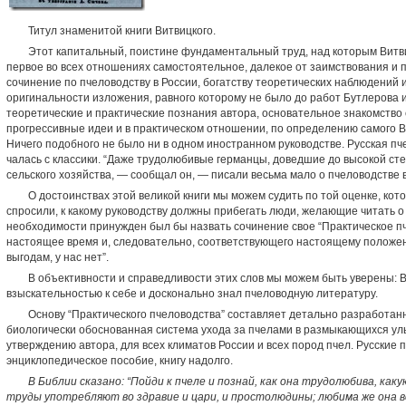
Титул знаменитой книги Витвицкого.
Этот капитальный, поистине фундаментальный труд, над которым Витви
первое во всех отношениях самостоятельное, далекое от заимство­вания 
сочинение по пчеловодству в России, богатству теоретических наблюде­ний
оригинально­сти изложения, равного которому не было до работ Бутле­рова 
теоретические и практические познания автора, основательное знакомство
прогрессивные идеи и в практическом отношении, по определению самого Вит
Ничего подобного не было ни в одном иностранном руко­водстве. Русская пч
чалась с классики. “Даже тру­долюбивые германцы, доведшие до высокой ст
сельского хозяйства, — сообщал он, — писали весьма мало о пчело­водстве в
О достоинствах этой великой книги мы можем судить по той оценке, кот
спроси­ли, к какому руководству должны прибегать люди, желающие читать о
необходимости принужден был бы назвать сочинение свое “Практическое пче
настоящее время и, сле­довательно, соответствующего настоящему положен
выгодам, у нас нет”.
В объективности и справедливости этих слов мы можем быть уверены: 
взыскатель­ностью к себе и досконально знал пчеловодную литературу.
Основу “Практического пчеловодства” составляет деталь­но разработа
биоло­гически обоснованная система ухода за пчелами в размы­кающихся уль
утвержде­нию автора, для всех климатов России и всех пород пчел. Русские
энцик­лопедическое пособие, книгу надолго.
В Библии сказано: “Пойди к пчеле и по­знай, как она трудолю­бива, ка
труды употребляют во здравие и цари, и простолюдины; любима же она в