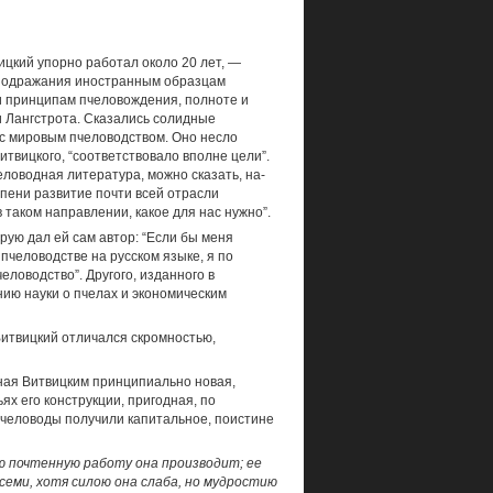
цкий упорно работал около 20 лет, —
и подражания иностранным образцам
 и принципам пчеловождения, полноте и
и Лангстрота. Сказались солидные
 с мировым пчеловодством. Оно несло
вицко­го, “соответствовало вполне це­ли”.
еловодная литература, можно сказать, на­
епени развитие почти всей отрасли
 таком направлении, какое для нас нужно”.
орую дал ей сам автор: “Если бы меня
 пчеловодстве на русском языке, я по
ловодство”. Другого, изданного в
ию науки о пчелах и экономическим
Витвицкий отличался скромностью,
нная Витвицким принципиально новая,
ях его конструкции, пригодная, по
 пчеловоды получили капитальное, поистине
кую почтенную работу она производит; ее
семи, хотя силою она слаба, но мудростию