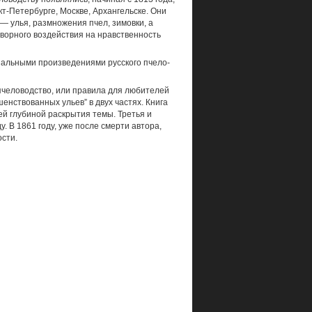
кт-Петербурге, Москве, Архан­гельске. Они
— улья, размножения пчел, зимовки, а
творного воздействия на нравственность
инальными произведениями русского пчело­
е пчеловодство, или правила для любителей
енствованных ульев” в двух частях. Книга
ей глубиной раскрытия темы. Третья и
. В 1861 году, уже после смерти авто­ра,
ости.