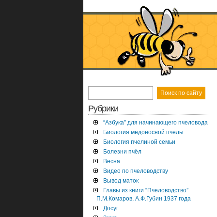
Рубрики
“Азбука” для начинающего пчеловода
Биология медоносной пчелы
Биология пчелиной семьи
Болезни пчёл
Весна
Видео по пчеловодству
Вывод маток
Главы из книги “Пчеловодство”
П.М.Комаров, А.Ф.Губин 1937 года
Досуг