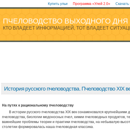
Купить ульи
Программа «Улей 2.0»
Скачать
ПЧЕЛОВОДСТВО ВЫХОДНОГО ДНЯ
КТО ВЛАДЕЕТ ИНФОРМАЦИЕЙ, ТОТ ВЛАДЕЕТ СИТУАЦ
История русского пчеловодства. Пчеловодство ХIХ в
На путях
к рациональному пчеловодству
В истории русского пчеловодства XIX век ознаменовался крупнейшими д
пчеловодства, биологии медоносных пчел, химии пчело­водных продуктов, 
важнейшие проблемы теории и практики пчеловодства, на небывалую высот
столетии формировалась наша пчеловодная классика.