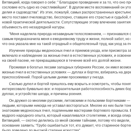
Витвицкий, когда говорил о себе: ” Благодарю провидение и за то, что оно 
сословие есть одно из счастливейших”. В другом месте вос­поминаний он уто
делия и садоводства”. Из этих, пожалуй, самых распростра­ненных крестьян
место поставил пчеловодство, бесспорно, ставшее его стра­стью и судьбой
новой практической деятельности. Сопутствующие этому влечению занятия
объемность его незаурядной натуры.
“Меня наделила природа незавидным телосложением, — признавался он,
са­мым предназначила меня к ежедневному труду и жизни, полной забот, но я
что она указала мне на такой отрадный н общеполезный труд, как уход за п
Изучение природы медоносных пчел и приемов ухода, или присмотра за 
включало и наблюдение за жизнью пчел в естественных ус­ловиях, и освоени
на своей пасеке, не прекращавшуюся в течение всей его долгой жизни.
Проживая в богатых лесами западных губерниях России, он имел возмо
жизнью пчел в естественных условиях — дуплах и бортях, взбираясь на дер
приспособлений. Порой целыми днями просиживал у гнезда.
Сколько дупел и бортей пришлось ему вскрыть и осмот­реть, чтобы поня
интересовало буквально все: и поразительная работоспособ­ность диких бо
дуплах, и устройство шеэда, и причины роения.
Он дружил со многими русскими, литовскими и поль­скими бортниками —
людьми, которыми никогда не уставал восторгаться. Многие из них были то
знатоками медоносных пчел, подлинными мастерами бортевого промысла. В
мудрого народного опыта, который накапливался сто­летиями, и всегда опир
Витвицкий, — охотно делились со мной своими тайна­ми, потому что видели, 
основание заявить: “Грубо ошибаеться тот, кто ду­мает, что старинное борт
было доведено до высокой степени искусства”.