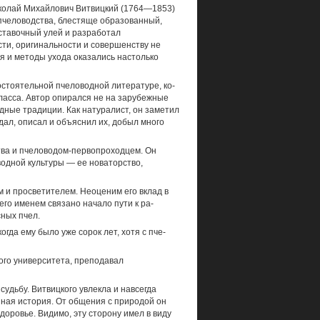
иколай Михайлович Витвицкий (1764—1853)
пчеловодства, блестяще об­разованный,
тавочный улей и разрабо­тал
ти, оригинальности и совершенству не
ия и методы ухода оказались настолько
стоятельной пчеловодной литературе, ко­
класса. Автор опирался не на зарубежные
ные традиции. Как натуралист, он заме­тил
дал, описал и объяснил их, добыл много
ства и пчеловодом-первопроходцем. Он
одной культуры — ее новаторство,
м и просветителем. Неоценим его вклад в
его именем связано начало пути к ра­
сных пчел.
огда ему было уже сорок лет, хотя с пче­
ого университета, преподавал
удьбу. Витвицкого увлекла и навсегда
ная история. От общения с природой он
доровье. Видимо, эту сторону имел в виду