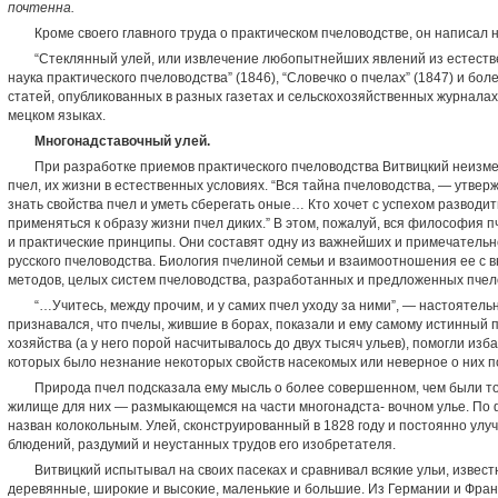
почтенна.
Кроме своего главного труда о практическом пчеловодст­ве, он написал
“Стеклянный улей, или извлечение любопытнейших явле­ний из естеств
наука практического пчеловодства” (1846), “Словечко о пчелах” (1847) и бо
статей, опубликованных в разных газетах и сельскохозяйст­венных журналах 
мецком языках.
Многонадставочный улей.
При разработке прие­мов практического пчеловодства Витвицкий неизм
пчел, их жизни в естест­венных условиях. “Вся тайна пчеловодства, — утвер
знать свойства пчел и уметь сберегать оные… Кто хочет с успехом разводит
применяться к образу жиз­ни пчел диких.” В этом, пожалуй, вся философия п
и практические принципы. Они составят одну из важнейших и примечатель
русского пче­ловодства. Биология пчелиной семьи и взаимоотношения ее с 
методов, целых систем пчеловодства, разработанных и предложенных пче­
“…Учитесь, между прочим, и у самих пчел уходу за ни­ми”, — настоятель
признавался, что пчелы, жившие в борах, показали и ему самому истинный п
хозяйства (а у него порой насчитывалось до двух тысяч ульев), помогли из
которых было незнание некоторых свойств насе­комых или неверное о них п
Природа пчел подсказала ему мысль о более совершен­ном, чем были то
жилище для них — размыкающемся на части многонадста- вочном улье. По 
назван колокольным. Улей, сконструированный в 1828 году и постоянно ул
блюдений, раздумий и неустанных трудов его изобретателя.
Витвицкий испытывал на своих пасеках и сравнивал всякие ульи, извест
деревянные, широкие и высокие, маленькие и большие. Из Германии и Фра