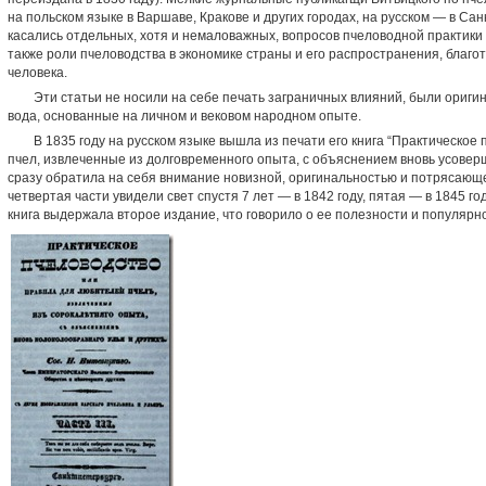
на польском языке в Варшаве, Кракове и других горо­дах, на русском — в Сан
касались отдельных, хотя и немаловажных, вопросов пчеловодной практики 
также роли пчеловодства в экономике страны и его распространения, благо
человека.
Эти статьи не носили на себе печать заграничных влия­ний, были ориг
вода, основанные на личном и вековом народном опыте.
В 1835 году на русском языке вышла из печати его кни­га “Практическо
пчел, извлеченные из долговременного опыта, с объяснени­ем вновь усоверш
сразу обратила на себя внимание новизной, оригинально­стью и потрясающ
четвертая части увидели свет спустя 7 лет — в 1842 году, пятая — в 1845 году
книга выдержала второе издание, что говорило о ее по­лезности и популярн