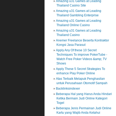
Amazing u31 Games at Leading
Thailand Casino Site
Amazing u31 Games at Leading
Thailand Gambling Enterprise
Amazing u31 Games at Leading
Thailand Online Casino
Amazing u31 Games at Leading
Thailand Casino
Anemer Freelance Beserta Kontraktor
Kongsi Jasa Parasut
Apply Any Of these 10 Secret
Techniques To improve PokerTube -
Watch Free Poker Videos &amp; TV
Shows
Apply These 5 Secret Strategies To
enhance Play Poker Online
Atas Terbaik Melapuk Penghasilan
untuk Perusahaan Otomotif Sampah
Backlinksindexer
Beberapa Hal yang Harus Anda Hindari
Ketika Bermain Judi Online Kategori
Togel
Beberapa Jenis Permainan Judi Online
Kartu yang Wajib Anda Ketahui