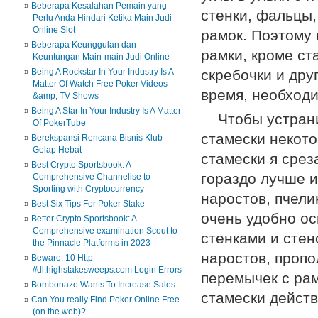
Beberapa Kesalahan Pemain yang
стенки, фальцы,
Perlu Anda Hindari Ketika Main Judi
Online Slot
рамок. По­этому
Beberapa Keunggulan dan
рамки, кроме с
Keuntungan Main-main Judi Online
Being A Rockstar In Your Industry Is A
скребочки и дру
Matter Of Watch Free Poker Videos
время, необходи
&amp; TV Shows
Being A Star In Your Industry Is A Matter
Чтобы устрани
Of PokerTube
стамески некот
Berekspansi Rencana Bisnis Klub
Gelap Hebat
стамески я срез
Best Crypto Sportsbook: A
гораздо лучше и
Comprehensive Channelise to
Sporting with Cryptocurrency
наростов, пчели
Best Six Tips For Poker Stake
очень удобно ос
Better Crypto Sportsbook: A
Comprehensive examination Scout to
стенками и сте­
the Pinnacle Platforms in 2023
наростов, пропо
Beware: 10 Http
//dl.highstakesweeps.com Login Errors
перемычек с ра
Bombonazo Wants To Increase Sales
стамески действ
Can You really Find Poker Online Free
(on the web)?