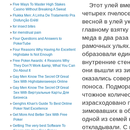
Этот улей вме
Five Ways To Master High Stakes
Casino Without Breaking A Sweat
четырех пчелосе
Flukka Men: A Linha De Tratamento Pra
весной в улей у
Disfunção Erétil
for insect bites
главному взятку
for menstrual pain
меда в два раза
Four Questions and Answers to
PokerTube
рамочных ульях.
Four Reasons Why Having An Excellent
образовали един
Highstake Is Not Enough
Free Poker Awards: 4 Reasons Why
внутренние стен
They Don?t Work &amp; What You Can
они вышли из зи
Do About It
Gay Men Know The Secret Of Great
оказались со­ве
Sex With Highstakesweeps Online
поноса. Подмора
Gay Men Know The Secret Of Great
Sex With Виртуальные Карты Для
чтожное количес
Бизнеса
израсходовано п
Genghis Khan's Guide To Best Online
Poker Nwt Excellence
зимовавших в об
Get More And Better Sex With Free
одной из семей 
Poker
Getting The very best Software To
откладывали. С