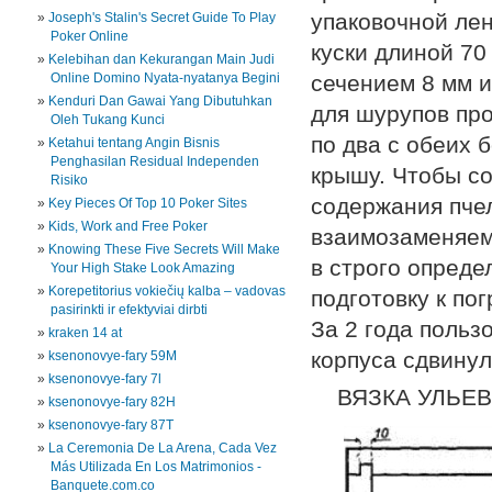
упаковочной лен
Joseph's Stalin's Secret Guide To Play
Poker Online
куски длиной 70
Kelebihan dan Kekurangan Main Judi
сечением 8 мм и
Online Domino Nyata-nyatanya Begini
Kenduri Dan Gawai Yang Dibutuhkan
для шурупов пр
Oleh Tukang Kunci
по два с обеих 
Ketahui tentang Angin Bisnis
Penghasilan Residual Independen
крышу. Чтобы со
Risiko
содержания пчел
Key Pieces Of Top 10 Poker Sites
Kids, Work and Free Poker
взаимозаменяемо
Knowing These Five Secrets Will Make
в строго опреде
Your High Stake Look Amazing
Korepetitorius vokiečių kalba – vadovas
подготовку к пог
pasirinkti ir efektyviai dirbti
За 2 года польз
kraken 14 at
кор­пуса сдвину
ksenonovye-fary 59M
ksenonovye-fary 7l
ВЯЗКА УЛЬЕВ
ksenonovye-fary 82H
ksenonovye-fary 87T
La Ceremonia De La Arena, Cada Vez
Más Utilizada En Los Matrimonios -
Banquete.com.co