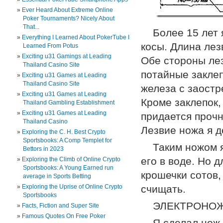
Ever Heard About Extreme Online
Poker Tournaments? Nicely About
That...
Более 15 лет 
Everything I Learned About PokerTube I
косы. Длина лез
Learned From Potus
Exciting u31 Gamings at Leading
Обе стороны лез
Thailand Casino Site
потайные заклеп
Exciting u31 Games at Leading
Thailand Casino Site
железа с заостр
Exciting u31 Games at Leading
Кроме заклепок,
Thailand Gambling Establishment
Exciting u31 Games at Leading
придается прочн
Thailand Casino
Лезвие ножа я д
Exploring the C. H. Best Crypto
Sportsbooks: A Comp Templet for
Таким ножом я
Bettors in 2023
его в воде. Но д
Exploring the Climb of Online Crypto
Sportsbooks: A Young Earned run
крошечки сотов,
average in Sports Betting
Exploring the Uprise of Online Crypto
счищать.
Sportsbooks
ЭЛЕКТРОНОЖ
Facts, Fiction and Super Site
Famous Quotes On Free Poker
Я сделал нож 