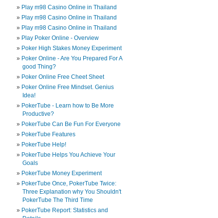
Play m98 Casino Online in Thailand
Play m98 Casino Online in Thailand
Play m98 Casino Online in Thailand
Play Poker Online - Overview
Poker High Stakes Money Experiment
Poker Online - Are You Prepared For A
good Thing?
Poker Online Free Cheet Sheet
Poker Online Free Mindset. Genius
Idea!
PokerTube - Learn how to Be More
Productive?
PokerTube Can Be Fun For Everyone
PokerTube Features
PokerTube Help!
PokerTube Helps You Achieve Your
Goals
PokerTube Money Experiment
PokerTube Once, PokerTube Twice:
Three Explanation why You Shouldn't
PokerTube The Third Time
PokerTube Report: Statistics and