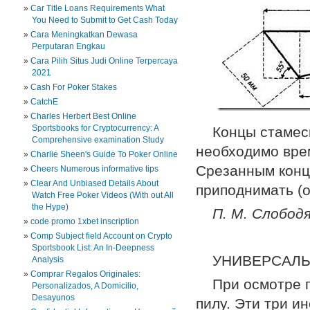
Car Title Loans Requirements What
You Need to Submit to Get Cash Today
Cara Meningkatkan Dewasa
Perputaran Engkau
Cara Pilih Situs Judi Online Terpercaya
2021
Cash For Poker Stakes
CatchE
Charles Herbert Best Online
Sportsbooks for Cryptocurrency: A
Концы стамес
Comprehensive examination Study
необходимо врем
Charlie Sheen's Guide To Poker Online
Срезанным конц
Cheers Numerous informative tips
Clear And Unbiased Details About
приподнимать (о
Watch Free Poker Videos (With out All
the Hype)
П. М. Слобод
code promo 1xbet inscription
Comp Subject field Account on Crypto
Sportsbook List: An In-Deepness
УНИВЕРСАЛЬ
Analysis
Comprar Regalos Originales:
При осмотре г
Personalizados, A Domicilio,
Desayunos
пилу. Эти три и