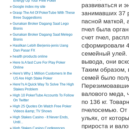
Energy Up Your Free Poker
развиваться и э
Google index my site
занимав­ших 37 
Grasp The Art Of PokerTube With These
three Suggestions
пасной маткой, 
Gunakan Broker Dagang Saat Lego
пчел была орган
Bisnis
Gunakan Broker Dagang Saat Melego
счет пчел, расп
Bisnis
сформировали 4 
Hasilkan Lebih Berjenis-jenis Uang
Dan Pasar FX
семейный улей.
health products online
вывода, они вск
Here Is A fast Cure For Play Poker
Online
Таким образом, 
Here's Why 1 Million Customers In the
семей было пол
US Are High Stake Poker
Here?s A Quick Way To Solve The High
Перезимовавшие
Stakes Problem
валового меда, 
High 10 PokerTube Accounts To Follow
On Twitter
по 136 кг. Товар
High 25 Quotes On Watch Free Poker
пчелосемью. От
Videos &amp; TV Shows
ульях, от котор
High Stakes Casino - It Never Ends,
Until...
прироста и ва­ло
High Stakes Casino Conferences