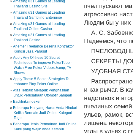
Amazing u31 Games at Leading
пчел пускают ма
Thailand Casino Site
Amazing u31 Games at Leading
агрессивно наст
Thailand Gambling Enterprise
Людям бы у них 
Amazing u31 Games at Leading
Thailand Online Casino
А. С. Забоенк
Amazing u31 Games at Leading
Надеемся, что п
Thailand Casino
Anemer Freelance Beserta Kontraktor
ПЧЕЛОВОДНЫ
Kongsi Jasa Parasut
Apply Any Of these 10 Secret
СЕКРЕТЫ
ДО
Techniques To improve PokerTube -
Watch Free Poker Videos &amp; TV
УДОБНАЯ СТ
Shows
Apply These 5 Secret Strategies To
Распространен
enhance Play Poker Online
и как рычаг. В 
Atas Terbaik Melapuk Penghasilan
untuk Perusahaan Otomotif Sampah
надставок и вто
Backlinksindexer
пчелиных семей 
Beberapa Hal yang Harus Anda Hindari
Ketika Bermain Judi Online Kategori
ульев, рамок, в
Togel
лишена некотор
Beberapa Jenis Permainan Judi Online
Kartu yang Wajib Anda Ketahui
углы в ульях с 