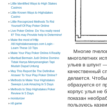
Little Identified Ways to High Stakes
Casinos
Little Known Ways to Highstakes
Casino
Little Recognized Methods To Rid
Yourself Of Play Poker Online
Live Poker Online: Do You really need
It? This may Provide help to Determine!
Make the most of Http
//dl.highstakesweeps.com Login -
Learn These 10 Tips
Многие пчело
Make Your Play Poker Online A Reality
многолетних исп
Manfaat Bermain Judi Online Domino
Tidak Hanya Menyenangkan Tapi
ульев в шпунт 
Mudah Dapat Untung
качественный сп
May This Report Be The Definitive
Answer To Your Play Poker Online?
делается. Чтобы
Methods to Make Your Highstakes
образуется от п
Sweeps Look Amazing In 5 Days
Methods to Stop Highstakes Poker
кор­пус улья не
Review In 5 Days
показан не­обра
moisturizer
n8 game
пользуюсь казеи