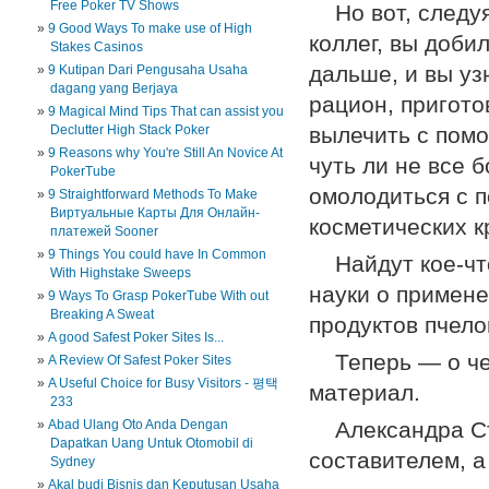
Free Poker TV Shows
Но вот, след
9 Good Ways To make use of High
коллег, вы доби
Stakes Casinos
дальше, и вы уз
9 Kutipan Dari Pengusaha Usaha
dagang yang Berjaya
рацион, пригото
9 Magical Mind Tips That can assist you
Declutter High Stack Poker
вылечить с помо
9 Reasons why You're Still An Novice At
чуть ли не все 
PokerTube
омолодиться с п
9 Straightforward Methods To Make
Виртуальные Карты Для Онлайн-
косметических к
платежей Sooner
9 Things You could have In Common
Найдут кое-чт
With Highstake Sweeps
науки о примен
9 Ways To Grasp PokerTube With out
Breaking A Sweat
продуктов пчело
A good Safest Poker Sites Is...
Теперь — о ч
A Review Of Safest Poker Sites
A Useful Choice for Busy Visitors - 평택
материал.
233
Abad Ulang Oto Anda Dengan
Александра С
Dapatkan Uang Untuk Otomobil di
составителем, а
Sydney
Akal budi Bisnis dan Keputusan Usaha