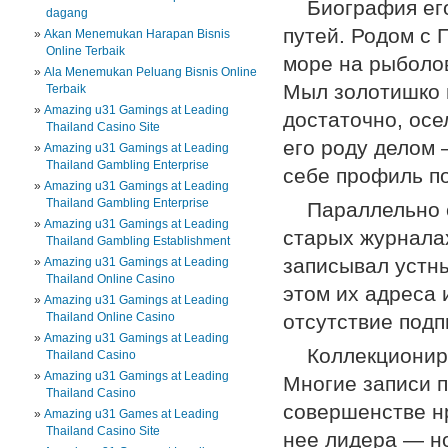
Биография его
dagang
путей. Родом с 
Akan Menemukan Harapan Bisnis
Online Terbaik
море на рыболов
Ala Menemukan Peluang Bisnis Online
Мыл золотишко в
Terbaik
Amazing u31 Gamings at Leading
достаточно, осе
Thailand Casino Site
его роду делом 
Amazing u31 Gamings at Leading
Thailand Gambling Enterprise
себе профиль по
Amazing u31 Gamings at Leading
Thailand Gambling Enterprise
Параллельно с
Amazing u31 Gamings at Leading
старых журналах
Thailand Gambling Establishment
записывал устн
Amazing u31 Gamings at Leading
Thailand Online Casino
этом их адреса 
Amazing u31 Gamings at Leading
Thailand Online Casino
отсутствие подп
Amazing u31 Gamings at Leading
Коллекционир
Thailand Casino
Amazing u31 Gamings at Leading
Многие записи п
Thailand Casino
совершенстве нр
Amazing u31 Games at Leading
Thailand Casino Site
нее лидера — но