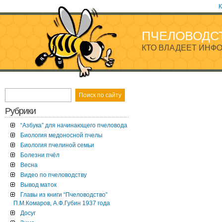
К
ПЧЕЛОВОДС
КТО ВЛАДЕЕТ ИНФО
Рубрики
“Азбука” для начинающего пчеловода
Биология медоносной пчелы
Биология пчелиной семьи
Болезни пчёл
Весна
Видео по пчеловодству
Вывод маток
Главы из книги “Пчеловодство”
П.М.Комаров, А.Ф.Губин 1937 года
Досуг