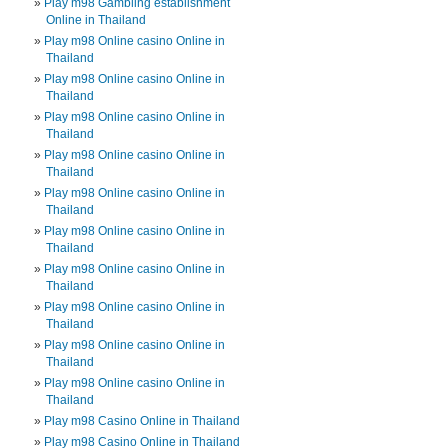
Play m98 Gambling establishment
Online in Thailand
Play m98 Online casino Online in
Thailand
Play m98 Online casino Online in
Thailand
Play m98 Online casino Online in
Thailand
Play m98 Online casino Online in
Thailand
Play m98 Online casino Online in
Thailand
Play m98 Online casino Online in
Thailand
Play m98 Online casino Online in
Thailand
Play m98 Online casino Online in
Thailand
Play m98 Online casino Online in
Thailand
Play m98 Online casino Online in
Thailand
Play m98 Casino Online in Thailand
Play m98 Casino Online in Thailand