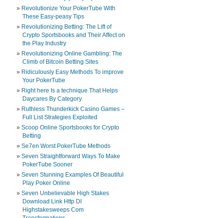
Revolutionize Your PokerTube With
These Easy-peasy Tips
Revolutionizing Betting: The Lift of
Crypto Sportsbooks and Their Affect on
the Play Industry
Revolutionizing Online Gambling: The
Climb of Bitcoin Betting Sites
Ridiculously Easy Methods To improve
Your PokerTube
Right here Is a technique That Helps
Daycares By Category
Ruthless Thunderkick Casino Games –
Full List Strategies Exploited
Scoop Online Sportsbooks for Crypto
Betting
Se7en Worst PokerTube Methods
Seven Straightforward Ways To Make
PokerTube Sooner
Seven Stunning Examples Of Beautiful
Play Poker Online
Seven Unbelievable High Stakes
Download Link Http Dl
Highstakesweeps Com