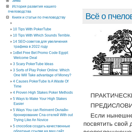
Зима
История развития нашего
пчеловодства
Всё о пчело
Книги и статьи по пчеловодству
10 Tips With PokerTube
10 Tips With Which Sounds Terrible.
14 SEO-советов для увеличения
трафика в 2022 году
1xBet Free Bet Promo Code Egypt:
Welcome Deal
3 Scary PokerTube Ideas
3 Sorts of Play Poker Online: Which
One Will Take advantage of Money?
4 Causes PokerTube Is A Waste Of
Time
4 Proven High Stakes Poker Methods
ПРАКТИЧЕСК
5 Ways to Make Your High Stakes
Easier
ПРЕДИСЛОВИ
5 Ways You can Reinvent Онлайн-
Если нынешне
бронирование Спа-отелей With out
Trying Like An Novice
посвятить свой 
5 способов создать качественные
всепоглощающем
обратные ссылки на ваш сайт