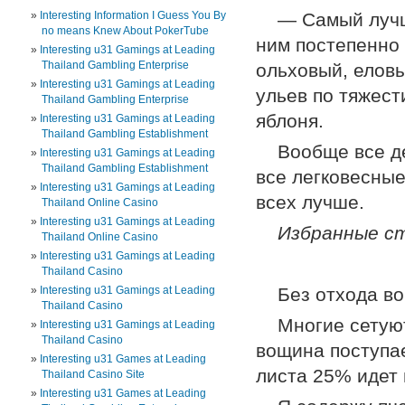
— Самый лучш
Interesting Information I Guess You By
no means Knew About PokerTube
ним постепенно 
Interesting u31 Gamings at Leading
Thailand Gambling Enterprise
ольховый, еловы
Interesting u31 Gamings at Leading
ульев по тяжести
Thailand Gambling Enterprise
яблоня.
Interesting u31 Gamings at Leading
Thailand Gambling Establishment
Вообще все де
Interesting u31 Gamings at Leading
Thailand Gambling Establishment
все легковесные
Interesting u31 Gamings at Leading
всех лучше.
Thailand Online Casino
Interesting u31 Gamings at Leading
Избранные ст
Thailand Online Casino
Interesting u31 Gamings at Leading
Thailand Casino
Без отхода в
Interesting u31 Gamings at Leading
Thailand Casino
Многие сетуют
Interesting u31 Gamings at Leading
Thailand Casino
вощина поступае
Interesting u31 Games at Leading
листа 25% идет 
Thailand Casino Site
Interesting u31 Games at Leading