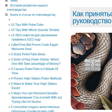
Зима
История развития нашего
пчеловодства
Как принять
Книги и статьи по пчеловодству
руководство
10 Tips With PokerTube
10 Tips With Which Sounds Terrible.
14 SEO-советов для увеличения
трафика в 2022 году
1xBet Free Bet Promo Code Egypt:
Welcome Deal
3 Scary PokerTube Ideas
3 Sorts of Play Poker Online: Which
One Will Take advantage of Money?
4 Causes PokerTube Is A Waste Of
Time
4 Proven High Stakes Poker Methods
5 Ways to Make Your High Stakes
Easier
5 Ways You can Reinvent Онлайн-
бронирование Спа-отелей With out
Trying Like An Novice
5 способов создать качественные
обратные ссылки на ваш сайт