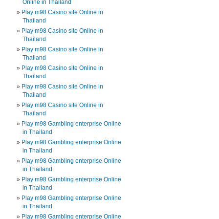
Online in Thailand
Play m98 Casino site Online in
Thailand
Play m98 Casino site Online in
Thailand
Play m98 Casino site Online in
Thailand
Play m98 Casino site Online in
Thailand
Play m98 Casino site Online in
Thailand
Play m98 Casino site Online in
Thailand
Play m98 Gambling enterprise Online
in Thailand
Play m98 Gambling enterprise Online
in Thailand
Play m98 Gambling enterprise Online
in Thailand
Play m98 Gambling enterprise Online
in Thailand
Play m98 Gambling enterprise Online
in Thailand
Play m98 Gambling enterprise Online