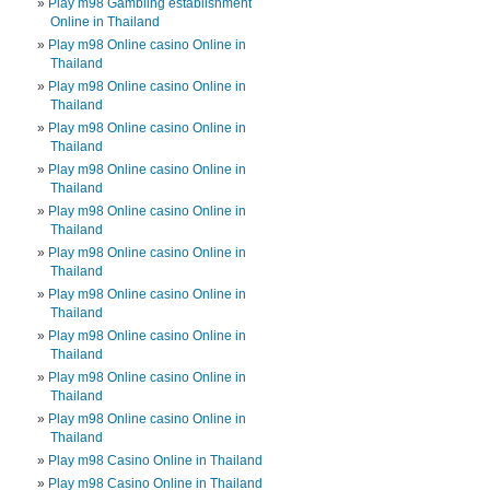
Play m98 Gambling establishment
Online in Thailand
Play m98 Online casino Online in
Thailand
Play m98 Online casino Online in
Thailand
Play m98 Online casino Online in
Thailand
Play m98 Online casino Online in
Thailand
Play m98 Online casino Online in
Thailand
Play m98 Online casino Online in
Thailand
Play m98 Online casino Online in
Thailand
Play m98 Online casino Online in
Thailand
Play m98 Online casino Online in
Thailand
Play m98 Online casino Online in
Thailand
Play m98 Casino Online in Thailand
Play m98 Casino Online in Thailand