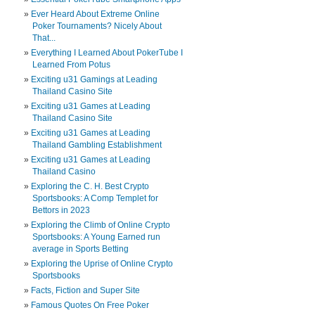
Ever Heard About Extreme Online
Poker Tournaments? Nicely About
That...
Everything I Learned About PokerTube I
Learned From Potus
Exciting u31 Gamings at Leading
Thailand Casino Site
Exciting u31 Games at Leading
Thailand Casino Site
Exciting u31 Games at Leading
Thailand Gambling Establishment
Exciting u31 Games at Leading
Thailand Casino
Exploring the C. H. Best Crypto
Sportsbooks: A Comp Templet for
Bettors in 2023
Exploring the Climb of Online Crypto
Sportsbooks: A Young Earned run
average in Sports Betting
Exploring the Uprise of Online Crypto
Sportsbooks
Facts, Fiction and Super Site
Famous Quotes On Free Poker