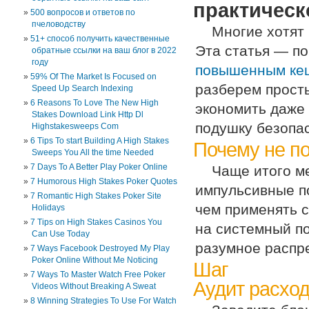
практическ
500 вопросов и ответов по
пчеловодству
Многие хотят 
51+ способ получить качественные
Эта статья — по
обратные ссылки на ваш блог в 2022
году
повышенным ке
59% Of The Market Is Focused on
разберем просты
Speed Up Search Indexing
6 Reasons To Love The New High
экономить даже
Stakes Download Link Http Dl
подушку безопа
Highstakesweeps Com
6 Tips To start Building A High Stakes
Почему не по
Sweeps You All the time Needed
7 Days To A Better Play Poker Online
Чаще итого ме
7 Humorous High Stakes Poker Quotes
импульсивные по
7 Romantic High Stakes Poker Site
чем применять с
Holidays
7 Tips on High Stakes Casinos You
на системный по
Can Use Today
разумное распр
7 Ways Facebook Destroyed My Play
Poker Online Without Me Noticing
Шаг
7 Ways To Master Watch Free Poker
Аудит расход
Videos Without Breaking A Sweat
8 Winning Strategies To Use For Watch