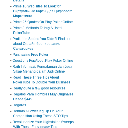
Details
Prime 10 Web sites To Look for
Виртуальные Карты Для Цифрового
Маркетинга
Prime 25 Quotes On Play Poker Online
Prime 3 Methods To buy A Used
PokerTube
Profitable Stories You Didn?t Find out
about Онлайн-бронирование
Санаториев
Purchasing Free Poker
Questions For/About Play Poker Online
Raih Informasi, Pengalaman dan Juga
Sikap Menang dalam Judi Online
Read These Three Tips About
PokerTube To Double Your Business
Really quite a few good resources
Regalos Para Hombres Muy Originales
Desde $449
Regards
Remain A Lower leg Up On Your
Competition Using These SEO Tips
Revolutionize Your Highstakes Sweeps
With These Easy-peasy Tips