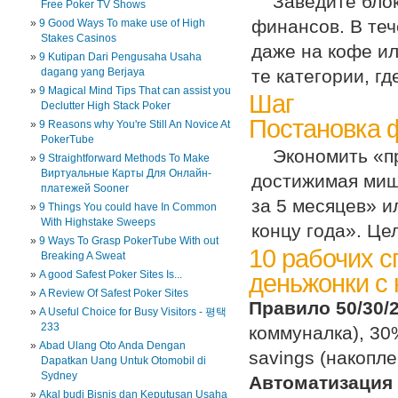
Заведите бло
Free Poker TV Shows
финансов. В теч
9 Good Ways To make use of High
Stakes Casinos
даже на кофе и
9 Kutipan Dari Pengusaha Usaha
dagang yang Berjaya
те категории, г
9 Magical Mind Tips That can assist you
Шаг
Declutter High Stack Poker
Постановка 
9 Reasons why You're Still An Novice At
PokerTube
Экономить «п
9 Straightforward Methods To Make
Виртуальные Карты Для Онлайн-
достижимая миш
платежей Sooner
за 5 месяцев» и
9 Things You could have In Common
With Highstake Sweeps
концу года». Це
9 Ways To Grasp PokerTube With out
10 рабочих с
Breaking A Sweat
A good Safest Poker Sites Is...
деньжонки с 
A Review Of Safest Poker Sites
Правило 50/30/2
A Useful Choice for Busy Visitors - 평택
233
коммуналка), 30
Abad Ulang Oto Anda Dengan
savings (накопле
Dapatkan Uang Untuk Otomobil di
Sydney
Автоматизация 
Akal budi Bisnis dan Keputusan Usaha