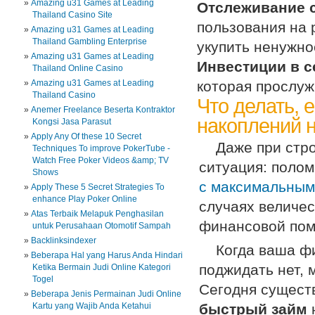
Amazing u31 Games at Leading
Отслеживание с
Thailand Casino Site
пользования на 
Amazing u31 Games at Leading
Thailand Gambling Enterprise
укупить ненужно
Amazing u31 Games at Leading
Инвестиции в с
Thailand Online Casino
Amazing u31 Games at Leading
которая прослуж
Thailand Casino
Что делать, 
Anemer Freelance Beserta Kontraktor
накоплений 
Kongsi Jasa Parasut
Apply Any Of these 10 Secret
Даже при стр
Techniques To improve PokerTube -
Watch Free Poker Videos &amp; TV
ситуация: полом
Shows
с максимальным
Apply These 5 Secret Strategies To
enhance Play Poker Online
случаях величе
Atas Terbaik Melapuk Penghasilan
финансовой по
untuk Perusahaan Otomotif Sampah
Backlinksindexer
Когда ваша ф
Beberapa Hal yang Harus Anda Hindari
поджидать нет, 
Ketika Bermain Judi Online Kategori
Togel
Сегодня сущест
Beberapa Jenis Permainan Judi Online
Kartu yang Wajib Anda Ketahui
быстрый займ
н