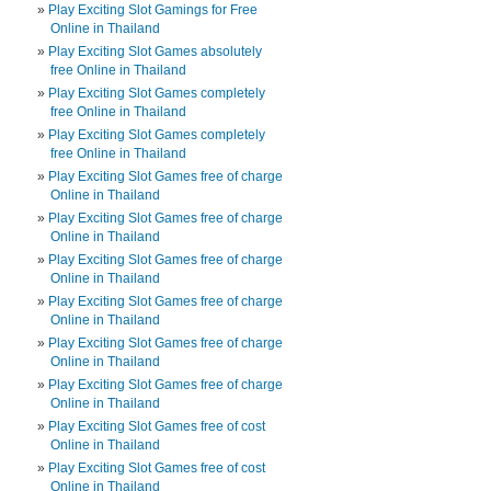
Play Exciting Slot Gamings for Free
Online in Thailand
Play Exciting Slot Games absolutely
free Online in Thailand
Play Exciting Slot Games completely
free Online in Thailand
Play Exciting Slot Games completely
free Online in Thailand
Play Exciting Slot Games free of charge
Online in Thailand
Play Exciting Slot Games free of charge
Online in Thailand
Play Exciting Slot Games free of charge
Online in Thailand
Play Exciting Slot Games free of charge
Online in Thailand
Play Exciting Slot Games free of charge
Online in Thailand
Play Exciting Slot Games free of charge
Online in Thailand
Play Exciting Slot Games free of cost
Online in Thailand
Play Exciting Slot Games free of cost
Online in Thailand