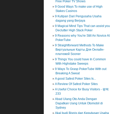
Free Poker TV Shows
9 Good Ways To make use of High
Stakes Casinos
9 Kutipan Dari Pengusaha Usaha
dagang yang Berjaya
9 Magical Mind Tips That can assist you
Declutter High Stack Poker
9 Reasons why You're Still An Novice At
PokerTube
9 Straightforward Methods To Make
Виртуальные Карты Для Онлайн-
платежей Sooner
9 Things You could have In Common
With Highstake Sweeps
9 Ways To Grasp PokerTube With out
Breaking A Sweat
A good Safest Poker Sites Is...
A Review Of Safest Poker Sites
A Useful Choice for Busy Visitors - 평택
233
Abad Ulang Oto Anda Dengan
Dapatkan Uang Untuk Otomobil di
Sydney
Akal budi Bisnis dan Keputusan Usaha