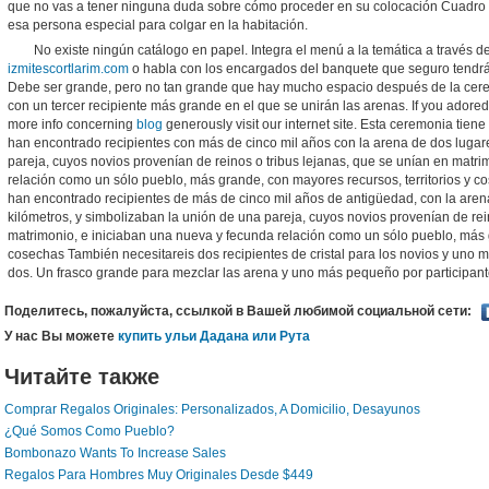
que no vas a tener ninguna duda sobre cómo proceder en su colocación Cuadro
esa persona especial para colgar en la habitación.
No existe ningún catálogo en papel. Integra el menú a la temática a través 
izmitescortlarim.com
o habla con los encargados del banquete que seguro tendr
Debe ser grande, pero no tan grande que hay mucho espacio después de la cer
con un tercer recipiente más grande en el que se unirán las arenas. If you adored 
more info concerning
blog
generously visit our internet site. Esta ceremonia tien
han encontrado recipientes con más de cinco mil años con la arena de dos lugare
pareja, cuyos novios provenían de reinos o tribus lejanas, que se unían en matr
relación como un sólo pueblo, más grande, con mayores recursos, territorios y c
han encontrado recipientes de más de cinco mil años de antigüedad, con la aren
kilómetros, y simbolizaban la unión de una pareja, cuyos novios provenían de rei
matrimonio, e iniciaban una nueva y fecunda relación como un sólo pueblo, más g
cosechas También necesitareis dos recipientes de cristal para los novios y uno m
dos. Un frasco grande para mezclar las arena y uno más pequeño por participant
Поделитесь, пожалуйста, ссылкой в Вашей любимой социальной сети:
У нас Вы можете
купить ульи Дадана или Рута
Читайте также
Comprar Regalos Originales: Personalizados, A Domicilio, Desayunos
¿Qué Somos Como Pueblo?
Bombonazo Wants To Increase Sales
Regalos Para Hombres Muy Originales Desde $449