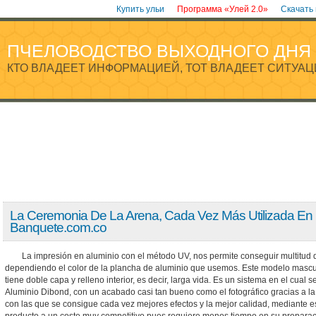
Купить ульи
Программа «Улей 2.0»
Скачать
ПЧЕЛОВОДСТВО ВЫХОДНОГО ДНЯ
КТО ВЛАДЕЕТ ИНФОРМАЦИЕЙ, ТОТ ВЛАДЕЕТ СИТУАЦ
La Ceremonia De La Arena, Cada Vez Más Utilizada En 
Banquete.com.co
La impresión en aluminio con el método UV, nos permite conseguir multitud d
dependiendo el color de la plancha de aluminio que usemos. Este modelo mascul
tiene doble capa y relleno interior, es decir, larga vida. Es un sistema en el cua
Aluminio Dibond, con un acabado casi tan bueno como el fotográfico gracias a l
con las que se consigue cada vez mejores efectos y la mejor calidad, mediante 