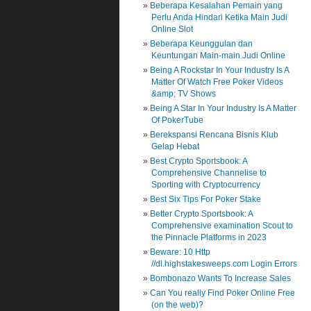
Beberapa Kesalahan Pemain yang
Perlu Anda Hindari Ketika Main Judi
Online Slot
Beberapa Keunggulan dan
Keuntungan Main-main Judi Online
Being A Rockstar In Your Industry Is A
Matter Of Watch Free Poker Videos
&amp; TV Shows
Being A Star In Your Industry Is A Matter
Of PokerTube
Berekspansi Rencana Bisnis Klub
Gelap Hebat
Best Crypto Sportsbook: A
Comprehensive Channelise to
Sporting with Cryptocurrency
Best Six Tips For Poker Stake
Better Crypto Sportsbook: A
Comprehensive examination Scout to
the Pinnacle Platforms in 2023
Beware: 10 Http
//dl.highstakesweeps.com Login Errors
Bombonazo Wants To Increase Sales
Can You really Find Poker Online Free
(on the web)?