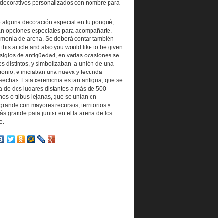
 decorativos personalizados con nombre para
de alguna decoración especial en tu ponqué,
án opciones especiales para acompañarte.
emonia de arena. Se deberá contar también
this article and also you would like to be given
e siglos de antigüedad, en varias ocasiones se
s distintos, y simbolizaban la unión de una
imonio, e iniciaban una nueva y fecunda
osechas. Esta ceremonia es tan antigua, que se
a de dos lugares distantes a más de 500
nos o tribus lejanas, que se unían en
rande con mayores recursos, territorios y
ás grande para juntar en el la arena de los
e.