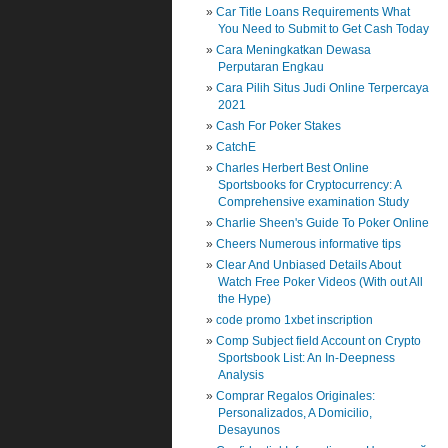
Car Title Loans Requirements What
You Need to Submit to Get Cash Today
Cara Meningkatkan Dewasa
Perputaran Engkau
Cara Pilih Situs Judi Online Terpercaya
2021
Cash For Poker Stakes
CatchE
Charles Herbert Best Online
Sportsbooks for Cryptocurrency: A
Comprehensive examination Study
Charlie Sheen's Guide To Poker Online
Cheers Numerous informative tips
Clear And Unbiased Details About
Watch Free Poker Videos (With out All
the Hype)
code promo 1xbet inscription
Comp Subject field Account on Crypto
Sportsbook List: An In-Deepness
Analysis
Comprar Regalos Originales:
Personalizados, A Domicilio,
Desayunos