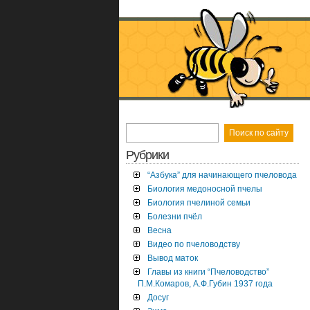
Рубрики
“Азбука” для начинающего пчеловода
Биология медоносной пчелы
Биология пчелиной семьи
Болезни пчёл
Весна
Видео по пчеловодству
Вывод маток
Главы из книги “Пчеловодство”
П.М.Комаров, А.Ф.Губин 1937 года
Досуг