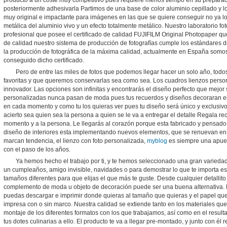
producto a un coste muy competitivo pues requiere menos tiempo en su preparació
posteriormente adhesivarla Partimos de una base de color aluminio cepillado y lo
muy original e impactante para imágenes en las que se quiere conseguir no ya lo
metálica del aluminio vivo y un efecto totalmente metálico. Nuestro laboratorio f
profesional que posee el certificado de calidad FUJIFILM Original Photopaper qué 
de calidad nuestro sistema de producción de fotografías cumple los estándares d
la producción de fotográfica de la máxima calidad, actualmente en España somos
conseguido dicho certificado.
Pero de entre las miles de fotos que podemos llegar hacer un solo año, tod
favoritas y que queremos conservarlas sea como sea. Los cuadros lienzos person
innovador. Las opciones son infinitas y encontrarás el diseño perfecto que mejor 
personalizadas nunca pasan de moda pues tus recuerdos y diseños decoraran el 
en cada momento y como tu los quieras ver pues tu diseño será único y exclusiv
acierto sea quien sea la persona a quien se le va a entregar el detalle Regala 
momento y a la persona. Le llegarás al corazón porque esta fabricado y pensad
diseño de interiores esta implementando nuevos elementos, que se renuevan en
marcan tendencia, el lienzo con foto personalizada,
myblog
es siempre una apues
con el paso de los años.
Ya hemos hecho el trabajo por ti, y te hemos seleccionado una gran variedad
un cumpleaños, amigo invisible, navidades o para demostrar lo que te importa es
tamaños diferentes para que elijas el que más te guste. Desde cualquier detallit
complemento de moda u objeto de decoración puede ser una buena alternativa. P
puedas descargar e imprimir donde quieras al tamaño que quieras y el papel que 
impresa con o sin marco. Nuestra calidad se extiende tanto en los materiales qu
montaje de los diferentes formatos con los que trabajamos, así como en el result
tus dotes culinarias a ello. El producto te va a llegar pre-montado, y junto con él 