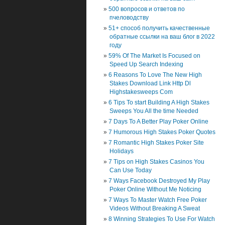
500 вопросов и ответов по
пчеловодству
51+ способ получить качественные
обратные ссылки на ваш блог в 2022
году
59% Of The Market Is Focused on
Speed Up Search Indexing
6 Reasons To Love The New High
Stakes Download Link Http Dl
Highstakesweeps Com
6 Tips To start Building A High Stakes
Sweeps You All the time Needed
7 Days To A Better Play Poker Online
7 Humorous High Stakes Poker Quotes
7 Romantic High Stakes Poker Site
Holidays
7 Tips on High Stakes Casinos You
Can Use Today
7 Ways Facebook Destroyed My Play
Poker Online Without Me Noticing
7 Ways To Master Watch Free Poker
Videos Without Breaking A Sweat
8 Winning Strategies To Use For Watch