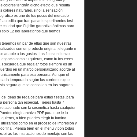
n y nos ahorra imprimir la fotografía y
s colores tendrán dicho efecto que resulta
s colores naturales, sino la sensación
otográfico es uno de los pocos del mercado
acredita que tras pasar los pertinentes test
e calidad que Fujiflim garantiza óptimos para
 solo 12 los laboratorios que hemos
os tenemos un par de ellas que son nuestras
alizados son un producto original, elegante e
se adapte a tus gustos. Las fotos en lienzo
espacio como tu quieras, como tu los crees
o. Recuerda que regalar fotos siempre es un
recuerdos en un marco personalizado acorde al
o unicamente para esa persona. Aunque el
 cada temporada según las corrientes que
ta segura que se consolida en los hogares
 de ideas de regalos para estas fiestas, para
a persona tan especial. Tienes hasta 7
o relacionado con la cosmética hasta cualquier
uedes elegir archivo PDF para que te lo
quieras, o bien puedes elegir tu lamina
e utilizamos como en el proceso de impresión y
ado final. Piensa bien en el menú y pon todas
recibirás las instrucciones de montaje con las