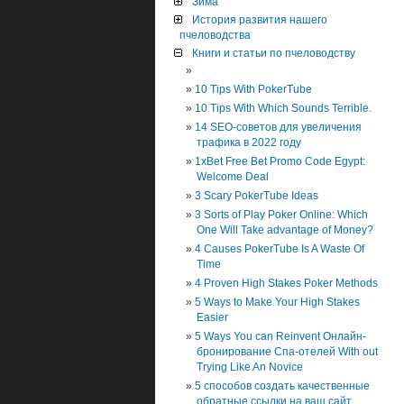
Зима
История развития нашего
пчеловодства
Книги и статьи по пчеловодству
10 Tips With PokerTube
10 Tips With Which Sounds Terrible.
14 SEO-советов для увеличения
трафика в 2022 году
1xBet Free Bet Promo Code Egypt:
Welcome Deal
3 Scary PokerTube Ideas
3 Sorts of Play Poker Online: Which
One Will Take advantage of Money?
4 Causes PokerTube Is A Waste Of
Time
4 Proven High Stakes Poker Methods
5 Ways to Make Your High Stakes
Easier
5 Ways You can Reinvent Онлайн-
бронирование Спа-отелей With out
Trying Like An Novice
5 способов создать качественные
обратные ссылки на ваш сайт