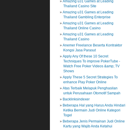
Amazing u31 Games at Leading
Thailand Casino Site
Amazing u31 Games at Leading
Thailand Gambling Enterprise
Amazing u31 Games at Leading
Thailand Online Casino
Amazing u31 Games at Leading
Thailand Casino
Anemer Freelance Beserta Kontraktor
Kongsi Jasa Parasut
Apply Any Of these 10 Secret
Techniques To improve PokerTube -
Watch Free Poker Videos &amp; TV
Shows
Apply These 5 Secret Strategies To
enhance Play Poker Online
Atas Terbaik Melapuk Penghasilan
untuk Perusahaan Otomotif Sampah
Backlinksindexer
Beberapa Hal yang Harus Anda Hindari
Ketika Bermain Judi Online Kategori
Togel
Beberapa Jenis Permainan Judi Online
Kartu yang Wajib Anda Ketahui