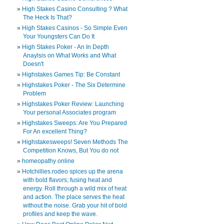
High Stakes Casino Consulting ? What
The Heck Is That?
High Stakes Casinos - So Simple Even
Your Youngsters Can Do It
High Stakes Poker - An In Depth
Anaylsis on What Works and What
Doesn't
Highstakes Games Tip: Be Constant
Highstakes Poker - The Six Determine
Problem
Highstakes Poker Review: Launching
Your personal Associates program
Highstakes Sweeps: Are You Prepared
For An excellent Thing?
Highstakesweeps! Seven Methods The
Competition Knows, But You do not
homeopathy online
Hotchillies.rodeo spices up the arena
with bold flavors; fusing heat and
energy. Roll through a wild mix of heat
and action. The place serves the heat
without the noise. Grab your hit of bold
profiles and keep the wave.