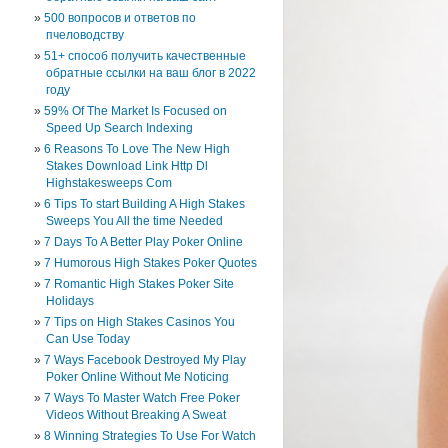
500 вопросов и ответов по
пчеловодству
51+ способ получить качественные
обратные ссылки на ваш блог в 2022
году
59% Of The Market Is Focused on
Speed Up Search Indexing
6 Reasons To Love The New High
Stakes Download Link Http Dl
Highstakesweeps Com
6 Tips To start Building A High Stakes
Sweeps You All the time Needed
7 Days To A Better Play Poker Online
7 Humorous High Stakes Poker Quotes
7 Romantic High Stakes Poker Site
Holidays
7 Tips on High Stakes Casinos You
Can Use Today
7 Ways Facebook Destroyed My Play
Poker Online Without Me Noticing
7 Ways To Master Watch Free Poker
Videos Without Breaking A Sweat
8 Winning Strategies To Use For Watch