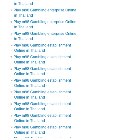
in Thailand
Play m98 Gambling enterprise Online
in Thailand
Play m98 Gambling enterprise Online
in Thailand
Play m98 Gambling enterprise Online
in Thailand
Play m98 Gambling establishment
Online in Thailand
Play m98 Gambling establishment
Online in Thailand
Play m98 Gambling establishment
Online in Thailand
Play m98 Gambling establishment
Online in Thailand
Play m98 Gambling establishment
Online in Thailand
Play m98 Gambling establishment
Online in Thailand
Play m98 Gambling establishment
Online in Thailand
Play m98 Gambling establishment
Online in Thailand