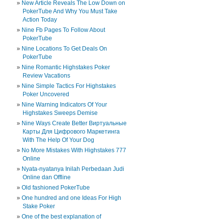
New Article Reveals The Low Down on
PokerTube And Why You Must Take
Action Today
Nine Fb Pages To Follow About
PokerTube
Nine Locations To Get Deals On
PokerTube
Nine Romantic Highstakes Poker
Review Vacations
Nine Simple Tactics For Highstakes
Poker Uncovered
Nine Warning Indicators Of Your
Highstakes Sweeps Demise
Nine Ways Create Better Виртуальные
Карты Для Цифрового Маркетинга
With The Help Of Your Dog
No More Mistakes With Highstakes 777
Online
Nyata-nyatanya Inilah Perbedaan Judi
Online dan Offline
Old fashioned PokerTube
One hundred and one Ideas For High
Stake Poker
One of the best explanation of