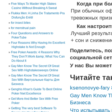
Когда при бо
Five Ways To Master High Stakes
Casino Without Breaking A Sweat
При обычных оф
Flukka Men: A Linha De Tratamento Pra
тревожных приз
Disfunção Erétil
for insect bites
Как настроит
for menstrual pain
Лучший результ
Four Questions and Answers to
PokerTube
+ сон и снижени
Four Reasons Why Having An Excellent
Highstake Is Not Enough
Поделитесь, п
Free Poker Awards: 4 Reasons Why
социальной сет
They Don?t Work &amp; What You Can
Do About It
У нас Вы може
Gay Men Know The Secret Of Great
Sex With Highstakesweeps Online
Читайте та
Gay Men Know The Secret Of Great
Sex With Виртуальные Карты Для
Бизнеса
ksenonovye-fary
Genghis Khan's Guide To Best Online
Poker Nwt Excellence
Gay Men Know Th
Get More And Better Sex With Free
Бизнеса
Poker
Getting The very best Software To
Что испытывать п