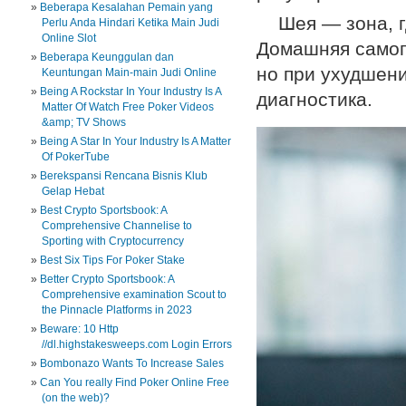
Beberapa Kesalahan Pemain yang
Шея — зона, г
Perlu Anda Hindari Ketika Main Judi
Online Slot
Домашняя самоп
Beberapa Keunggulan dan
но при ухудшен
Keuntungan Main-main Judi Online
Being A Rockstar In Your Industry Is A
диагностика.
Matter Of Watch Free Poker Videos
&amp; TV Shows
Being A Star In Your Industry Is A Matter
Of PokerTube
Berekspansi Rencana Bisnis Klub
Gelap Hebat
Best Crypto Sportsbook: A
Comprehensive Channelise to
Sporting with Cryptocurrency
Best Six Tips For Poker Stake
Better Crypto Sportsbook: A
Comprehensive examination Scout to
the Pinnacle Platforms in 2023
Beware: 10 Http
//dl.highstakesweeps.com Login Errors
Bombonazo Wants To Increase Sales
Can You really Find Poker Online Free
(on the web)?