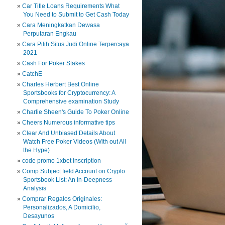
Car Title Loans Requirements What
You Need to Submit to Get Cash Today
Cara Meningkatkan Dewasa
Perputaran Engkau
Cara Pilih Situs Judi Online Terpercaya
2021
Cash For Poker Stakes
CatchE
Charles Herbert Best Online
Sportsbooks for Cryptocurrency: A
Comprehensive examination Study
Charlie Sheen's Guide To Poker Online
Cheers Numerous informative tips
Clear And Unbiased Details About
Watch Free Poker Videos (With out All
the Hype)
code promo 1xbet inscription
Comp Subject field Account on Crypto
Sportsbook List: An In-Deepness
Analysis
Comprar Regalos Originales:
Personalizados, A Domicilio,
Desayunos