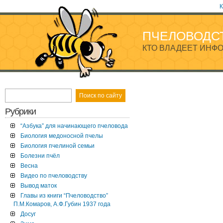
К
ПЧЕЛОВОДС
КТО ВЛАДЕЕТ ИНФО
Рубрики
“Азбука” для начинающего пчеловода
Биология медоносной пчелы
Биология пчелиной семьи
Болезни пчёл
Весна
Видео по пчеловодству
Вывод маток
Главы из книги “Пчеловодство”
П.М.Комаров, А.Ф.Губин 1937 года
Досуг