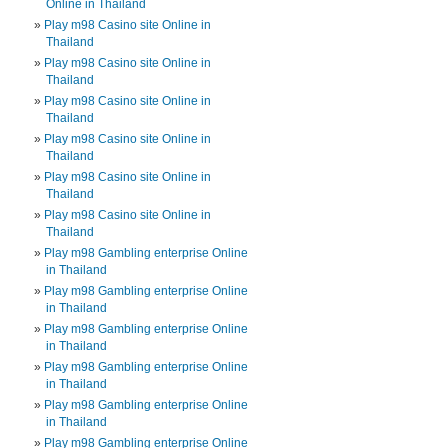
Online in Thailand
Play m98 Casino site Online in
Thailand
Play m98 Casino site Online in
Thailand
Play m98 Casino site Online in
Thailand
Play m98 Casino site Online in
Thailand
Play m98 Casino site Online in
Thailand
Play m98 Casino site Online in
Thailand
Play m98 Gambling enterprise Online
in Thailand
Play m98 Gambling enterprise Online
in Thailand
Play m98 Gambling enterprise Online
in Thailand
Play m98 Gambling enterprise Online
in Thailand
Play m98 Gambling enterprise Online
in Thailand
Play m98 Gambling enterprise Online