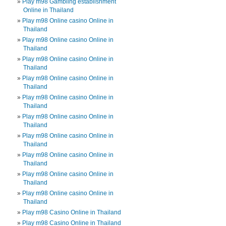
Play m98 Gambling establishment
Online in Thailand
Play m98 Online casino Online in
Thailand
Play m98 Online casino Online in
Thailand
Play m98 Online casino Online in
Thailand
Play m98 Online casino Online in
Thailand
Play m98 Online casino Online in
Thailand
Play m98 Online casino Online in
Thailand
Play m98 Online casino Online in
Thailand
Play m98 Online casino Online in
Thailand
Play m98 Online casino Online in
Thailand
Play m98 Online casino Online in
Thailand
Play m98 Casino Online in Thailand
Play m98 Casino Online in Thailand