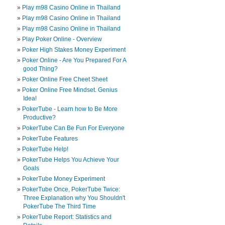
Play m98 Casino Online in Thailand
Play m98 Casino Online in Thailand
Play m98 Casino Online in Thailand
Play Poker Online - Overview
Poker High Stakes Money Experiment
Poker Online - Are You Prepared For A
good Thing?
Poker Online Free Cheet Sheet
Poker Online Free Mindset. Genius
Idea!
PokerTube - Learn how to Be More
Productive?
PokerTube Can Be Fun For Everyone
PokerTube Features
PokerTube Help!
PokerTube Helps You Achieve Your
Goals
PokerTube Money Experiment
PokerTube Once, PokerTube Twice:
Three Explanation why You Shouldn't
PokerTube The Third Time
PokerTube Report: Statistics and