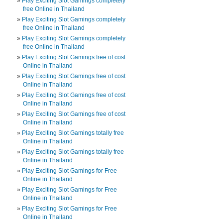
Play Exciting Slot Gamings completely
free Online in Thailand
Play Exciting Slot Gamings completely
free Online in Thailand
Play Exciting Slot Gamings completely
free Online in Thailand
Play Exciting Slot Gamings free of cost
Online in Thailand
Play Exciting Slot Gamings free of cost
Online in Thailand
Play Exciting Slot Gamings free of cost
Online in Thailand
Play Exciting Slot Gamings free of cost
Online in Thailand
Play Exciting Slot Gamings totally free
Online in Thailand
Play Exciting Slot Gamings totally free
Online in Thailand
Play Exciting Slot Gamings for Free
Online in Thailand
Play Exciting Slot Gamings for Free
Online in Thailand
Play Exciting Slot Gamings for Free
Online in Thailand