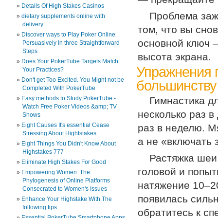
Details Of High Stakes Casinos
Проблема зажи
dietary supplements online with
delivery
том, что вы сно
Discover ways to Play Poker Online
основной ключ —
Persuasively In three Straightforward
Steps
высота экрана.
Does Your PokerTube Targets Match
Упражнения 
Your Practices?
Don't get Too Excited. You Might not be
большинству
Completed With PokerTube
Easy methods to Study PokerTube -
Гимнастика д
Watch Free Poker Videos &amp; TV
несколько раз в
Shows
Eight Causes It's essential Cease
раз в неделю. 
Stressing About Hightstakes
а не «включать 
Eight Things You Didn't Know About
Highstakes 777
Растяжка шеи
Eliminate High Stakes For Good
головой и попыт
Empowering Women: The
Phylogenesis of Online Platforms
натяжение 10–20
Consecrated to Women's Issues
появилась сильн
Enhance Your Highstake With The
following tips
обратитесь к сп
Essential PokerTube Smartphone Apps