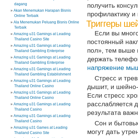
dagang
получить консул
Akan Menemukan Harapan Bisnis
профилактику и 
Online Terbaik
Триггеры шей
Ala Menemukan Peluang Bisnis Online
Terbaik
Если вы мног
Amazing u31 Gamings at Leading
Thailand Casino Site
постоянный накл
Amazing u31 Gamings at Leading
пол», тем выше
Thailand Gambling Enterprise
Amazing u31 Gamings at Leading
держать телефо
Thailand Gambling Enterprise
напряжение мы
Amazing u31 Gamings at Leading
Thailand Gambling Establishment
Стресс и трев
Amazing u31 Gamings at Leading
дышит, и шейно-
Thailand Online Casino
Amazing u31 Gamings at Leading
Если стресс хро
Thailand Online Casino
расслабляется д
Amazing u31 Gamings at Leading
Thailand Casino
результата важн
Amazing u31 Gamings at Leading
Thailand Casino
Сон и бытовые
Amazing u31 Games at Leading
могут дать утр
Thailand Casino Site