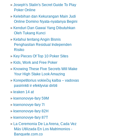
Joseph's Stalin's Secret Guide To Play
Poker Online
Kelebihan dan Kekurangan Main Judi
Online Domino Nyata-nyatanya Begini
Kenduri Dan Gawai Yang Dibutuhkan
Oleh Tukang Kunci
Ketahui tentang Angin Bisnis
Penghasilan Residual Independen
Risiko
Key Pieces Of Top 10 Poker Sites
Kids, Work and Free Poker
Knowing These Five Secrets Will Make
Your High Stake Look Amazing
Korepetitorius vokiečių kalba – vadovas
pasirinkti ir efektyviai dirbti
kraken 14 at
ksenonovye-fary 59M
ksenonovye-fary 7l
ksenonovye-fary 82H
ksenonovye-fary 87T
La Ceremonia De La Arena, Cada Vez
Más Utilizada En Los Matrimonios -
Banquete.com.co