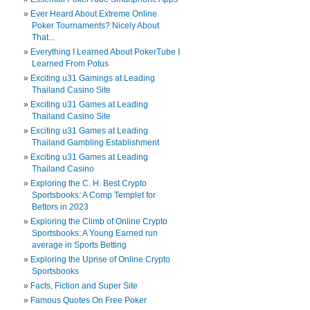
Ever Heard About Extreme Online
Poker Tournaments? Nicely About
That...
Everything I Learned About PokerTube I
Learned From Potus
Exciting u31 Gamings at Leading
Thailand Casino Site
Exciting u31 Games at Leading
Thailand Casino Site
Exciting u31 Games at Leading
Thailand Gambling Establishment
Exciting u31 Games at Leading
Thailand Casino
Exploring the C. H. Best Crypto
Sportsbooks: A Comp Templet for
Bettors in 2023
Exploring the Climb of Online Crypto
Sportsbooks: A Young Earned run
average in Sports Betting
Exploring the Uprise of Online Crypto
Sportsbooks
Facts, Fiction and Super Site
Famous Quotes On Free Poker