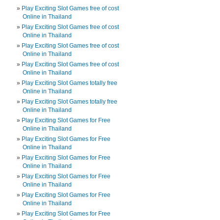
Play Exciting Slot Games free of cost
Online in Thailand
Play Exciting Slot Games free of cost
Online in Thailand
Play Exciting Slot Games free of cost
Online in Thailand
Play Exciting Slot Games free of cost
Online in Thailand
Play Exciting Slot Games totally free
Online in Thailand
Play Exciting Slot Games totally free
Online in Thailand
Play Exciting Slot Games for Free
Online in Thailand
Play Exciting Slot Games for Free
Online in Thailand
Play Exciting Slot Games for Free
Online in Thailand
Play Exciting Slot Games for Free
Online in Thailand
Play Exciting Slot Games for Free
Online in Thailand
Play Exciting Slot Games for Free