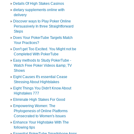
Details Of High Stakes Casinos
dietary supplements online with
delivery
Discover ways to Play Poker Online
Persuasively In three Straightforward
Steps
Does Your PokerTube Targets Match
Your Practices?
Don't get Too Excited. You Might not be
Completed With PokerTube
Easy methods to Study PokerTube -
Watch Free Poker Videos &amp; TV
Shows
Eight Causes It's essential Cease
Stressing About Hightstakes
Eight Things You Didn't Know About
Highstakes 777
Eliminate High Stakes For Good
Empowering Women: The
Phylogenesis of Online Platforms
Consecrated to Women's Issues
Enhance Your Highstake With The
following tips
Essential PokerTube Smartphone Apps