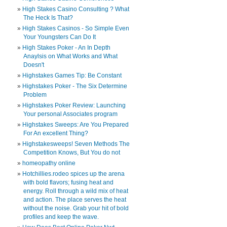
High Stakes Casino Consulting ? What
The Heck Is That?
High Stakes Casinos - So Simple Even
Your Youngsters Can Do It
High Stakes Poker - An In Depth
Anaylsis on What Works and What
Doesn't
Highstakes Games Tip: Be Constant
Highstakes Poker - The Six Determine
Problem
Highstakes Poker Review: Launching
Your personal Associates program
Highstakes Sweeps: Are You Prepared
For An excellent Thing?
Highstakesweeps! Seven Methods The
Competition Knows, But You do not
homeopathy online
Hotchillies.rodeo spices up the arena
with bold flavors; fusing heat and
energy. Roll through a wild mix of heat
and action. The place serves the heat
without the noise. Grab your hit of bold
profiles and keep the wave.