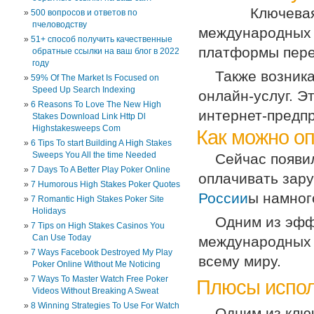
Ключевая
500 вопросов и ответов по
пчеловодству
международных 
51+ способ получить качественные
платформы пере
обратные ссылки на ваш блог в 2022
году
Также возник
59% Of The Market Is Focused on
Speed Up Search Indexing
онлайн-услуг. Э
6 Reasons To Love The New High
интернет-предп
Stakes Download Link Http Dl
Highstakesweeps Com
Как можно о
6 Tips To start Building A High Stakes
Sweeps You All the time Needed
Сейчас появи
7 Days To A Better Play Poker Online
оплачивать за
7 Humorous High Stakes Poker Quotes
России
ы намног
7 Romantic High Stakes Poker Site
Holidays
Одним из эфф
7 Tips on High Stakes Casinos You
Can Use Today
международных 
7 Ways Facebook Destroyed My Play
всему миру.
Poker Online Without Me Noticing
7 Ways To Master Watch Free Poker
Плюсы испол
Videos Without Breaking A Sweat
8 Winning Strategies To Use For Watch
Одним из клю