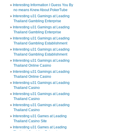
Interesting Information I Guess You By
no means Knew About PokerTube
Interesting u31 Gamings at Leading
Thailand Gambling Enterprise
Interesting u31 Gamings at Leading
Thailand Gambling Enterprise
Interesting u31 Gamings at Leading
Thailand Gambling Establishment
Interesting u31 Gamings at Leading
Thailand Gambling Establishment
Interesting u31 Gamings at Leading
Thailand Online Casino
Interesting u31 Gamings at Leading
Thailand Online Casino
Interesting u31 Gamings at Leading
Thailand Casino
Interesting u31 Gamings at Leading
Thailand Casino
Interesting u31 Gamings at Leading
Thailand Casino
Interesting u31 Games at Leading
Thailand Casino Site
Interesting u31 Games at Leading