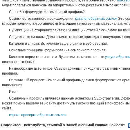
Чем шире и качественнее ссылочный профиль, тем более вероятно,
Мастер
будет полагаться поисковыми алгоритмами и отображаться в высоких позици
Способы формируется ссылочный профиль?
Ссылки естественного происхождения:
каталог обратных ссылок
Это сс
которые появляются органически благодаря качественным материалам, кото
Публикации на сторонних сайтах: Публикации статей с ссылками на ваш 
Социальные сигналы: Доля ссылок, которые приходят с популярных со
Каталоги и списки: Включение вашего сайта в веб-реестры.
Основные принципы формирования ссылочного профиля
Качество перед количеством: Лучше иметь качественные
услуги обратн
низкокачественных.
Разнообразие источников: Ссылки должны приходить с различных типо
профиля.
Органичный процесс: Ссылочный профиль должен формироваться органи
наполнения.
Итог
Ссылочный профиль является важным аспектом в SEO-стратегии. Эфф
может помочь вашему веб-сайту достигнуть высоких позиций в поисковой в
сайта.
сервис проверка обратных ссылок
Поделитесь, пожалуйста, ссылкой в Вашей любимой социальной сети: