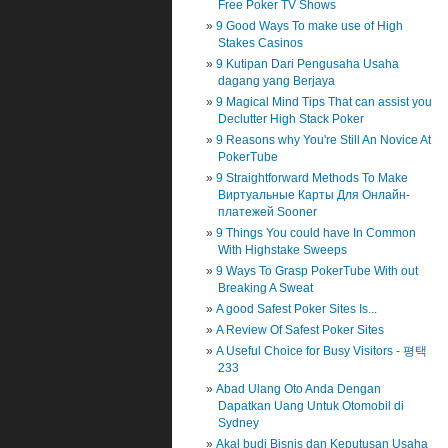
Free Poker TV Shows
9 Good Ways To make use of High
Stakes Casinos
9 Kutipan Dari Pengusaha Usaha
dagang yang Berjaya
9 Magical Mind Tips That can assist you
Declutter High Stack Poker
9 Reasons why You're Still An Novice At
PokerTube
9 Straightforward Methods To Make
Виртуальные Карты Для Онлайн-
платежей Sooner
9 Things You could have In Common
With Highstake Sweeps
9 Ways To Grasp PokerTube With out
Breaking A Sweat
A good Safest Poker Sites Is...
A Review Of Safest Poker Sites
A Useful Choice for Busy Visitors - 평택
233
Abad Ulang Oto Anda Dengan
Dapatkan Uang Untuk Otomobil di
Sydney
Akal budi Bisnis dan Keputusan Usaha