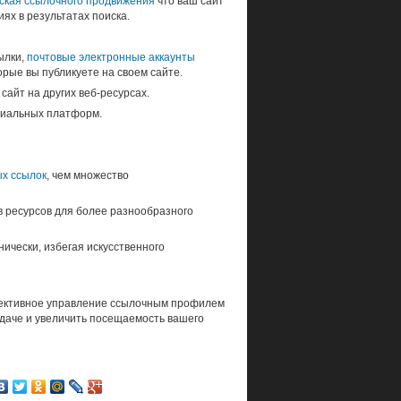
ская ссылочного продвижения
что ваш сайт
ях в результатах поиска.
ылки,
почтовые электронные аккаунты
рые вы публикуете на своем сайте.
сайт на других веб-ресурсах.
циальных платформ.
ых ссылок
, чем множество
в ресурсов для более разнообразного
чески, избегая искусственного
ективное управление ссылочным профилем
ыдаче и увеличить посещаемость вашего