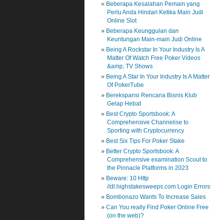
Beberapa Kesalahan Pemain yang
Perlu Anda Hindari Ketika Main Judi
Online Slot
Beberapa Keunggulan dan
Keuntungan Main-main Judi Online
Being A Rockstar In Your Industry Is A
Matter Of Watch Free Poker Videos
&amp; TV Shows
Being A Star In Your Industry Is A Matter
Of PokerTube
Berekspansi Rencana Bisnis Klub
Gelap Hebat
Best Crypto Sportsbook: A
Comprehensive Channelise to
Sporting with Cryptocurrency
Best Six Tips For Poker Stake
Better Crypto Sportsbook: A
Comprehensive examination Scout to
the Pinnacle Platforms in 2023
Beware: 10 Http
//dl.highstakesweeps.com Login Errors
Bombonazo Wants To Increase Sales
Can You really Find Poker Online Free
(on the web)?