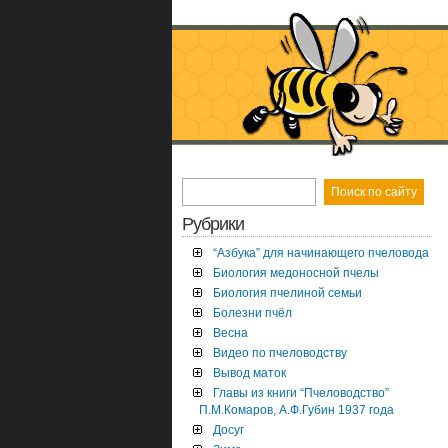
Рубрики
“Азбука” для начинающего пчеловода
Биология медоносной пчелы
Биология пчелиной семьи
Болезни пчёл
Весна
Видео по пчеловодству
Вывод маток
Главы из книги “Пчеловодство”
П.М.Комаров, А.Ф.Губин 1937 года
Досуг