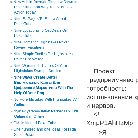
New Article Reveals The Low Down on
PokerTube And Why You Must Take
Action Today
Nine Fb Pages To Follow About
PokerTube
Nine Locations To Get Deals On
PokerTube
Nine Romantic Highstakes Poker
Review Vacations
Nine Simple Tactics For Highstakes
Poker Uncovered
Nine Warning Indicators Of Your
Проект
Highstakes Sweeps Demise
Nine Ways Create Better
предприимчиво р
Виртуальные Карты Для
потребность:
Цифрового Маркетинга With The
Help Of Your Dog
использование к
No More Mistakes With Highstakes 777
и нервов.
Online
Nyata-nyatanya Inilah Perbedaan Judi
<!–
Online dan Offline
XmpP1AhHzMp
Old fashioned PokerTube
One hundred and one Ideas For High
–>Я
Stake Poker