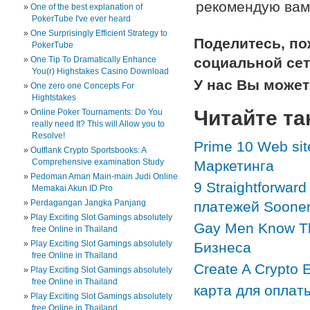
рекомендую вам
One of the best explanation of
PokerTube I've ever heard
One Surprisingly Efficient Strategy to
Поделитесь, п
PokerTube
One Tip To Dramatically Enhance
социальной сет
You(r) Highstakes Casino Download
У нас Вы може
One zero one Concepts For
Hightstakes
Читайте та
Online Poker Tournaments: Do You
really need It? This will Allow you to
Resolve!
Prime 10 Web si
Outflank Crypto Sportsbooks: A
Comprehensive examination Study
Маркетинга
Pedoman Aman Main-main Judi Online
9 Straightforwa
Memakai Akun ID Pro
Perdagangan Jangka Panjang
платежей Soone
Play Exciting Slot Gamings absolutely
Gay Men Know Th
free Online in Thailand
Play Exciting Slot Gamings absolutely
Бизнеса
free Online in Thailand
Create A Crypto 
Play Exciting Slot Gamings absolutely
free Online in Thailand
карта для оплат
Play Exciting Slot Gamings absolutely
free Online in Thailand