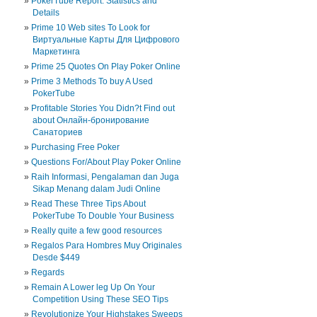
PokerTube Report: Statistics and
Details
Prime 10 Web sites To Look for
Виртуальные Карты Для Цифрового
Маркетинга
Prime 25 Quotes On Play Poker Online
Prime 3 Methods To buy A Used
PokerTube
Profitable Stories You Didn?t Find out
about Онлайн-бронирование
Санаториев
Purchasing Free Poker
Questions For/About Play Poker Online
Raih Informasi, Pengalaman dan Juga
Sikap Menang dalam Judi Online
Read These Three Tips About
PokerTube To Double Your Business
Really quite a few good resources
Regalos Para Hombres Muy Originales
Desde $449
Regards
Remain A Lower leg Up On Your
Competition Using These SEO Tips
Revolutionize Your Highstakes Sweeps