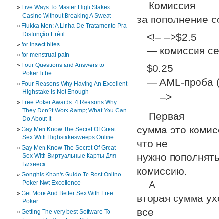
Комиссия
Five Ways To Master High Stakes
Casino Without Breaking A Sweat
за пополнение с
Flukka Men: A Linha De Tratamento Pra
Disfunção Erétil
<!– –>$2.5
for insect bites
— комиссия се
for menstrual pain
Four Questions and Answers to
$0.25
PokerTube
— AML-проба (
Four Reasons Why Having An Excellent
Highstake Is Not Enough
–>
Free Poker Awards: 4 Reasons Why
They Don?t Work &amp; What You Can
Первая
Do About It
сумма это комис
Gay Men Know The Secret Of Great
Sex With Highstakesweeps Online
что не
Gay Men Know The Secret Of Great
нужно пополнять
Sex With Виртуальные Карты Для
Бизнеса
комиссию.
Genghis Khan's Guide To Best Online
А
Poker Nwt Excellence
Get More And Better Sex With Free
вторая сумма ух
Poker
все
Getting The very best Software To