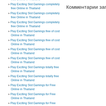
Play Exciting Slot Gamings completely
Комментарии за
free Online in Thailand
Play Exciting Slot Gamings completely
free Online in Thailand
Play Exciting Slot Gamings completely
free Online in Thailand
Play Exciting Slot Gamings free of cost
Online in Thailand
Play Exciting Slot Gamings free of cost
Online in Thailand
Play Exciting Slot Gamings free of cost
Online in Thailand
Play Exciting Slot Gamings free of cost
Online in Thailand
Play Exciting Slot Gamings totally free
Online in Thailand
Play Exciting Slot Gamings totally free
Online in Thailand
Play Exciting Slot Gamings for Free
Online in Thailand
Play Exciting Slot Gamings for Free
Online in Thailand
Play Exciting Slot Gamings for Free