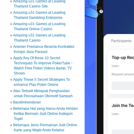
Amazing u31 Games at Leading
Thailand Casino Site
Amazing u31 Games at Leading
Thailand Gambling Enterprise
Amazing u31 Games at Leading
Thailand Online Casino
Amazing u31 Games at Leading
Thailand Casino
Anemer Freelance Beserta Kontraktor
Kongsi Jasa Parasut
Apply Any Of these 10 Secret
Techniques To improve PokerTube -
Watch Free Poker Videos &amp; TV
Shows
Apply These 5 Secret Strategies To
enhance Play Poker Online
Atas Terbaik Melapuk Penghasilan
untuk Perusahaan Otomotif Sampah
Backlinksindexer
Beberapa Hal yang Harus Anda Hindari
Ketika Bermain Judi Online Kategori
Togel
Beberapa Jenis Permainan Judi Online
Kartu yang Wajib Anda Ketahui