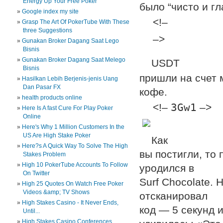
Energy Up Your Free Poker
было “чисто и гл
Google index my site
<!–
Grasp The Art Of PokerTube With These
three Suggestions
–>
Gunakan Broker Dagang Saat Lego
Bisnis
Gunakan Broker Dagang Saat Melego
USDT
Bisnis
пришли на счет 
Hasilkan Lebih Berjenis-jenis Uang
Dan Pasar FX
кофе.
health products online
<!–
3Gw1
–>
Here Is A fast Cure For Play Poker
Online
Here's Why 1 Million Customers In the
US Are High Stake Poker
Как
Here?s A Quick Way To Solve The High
вы постигли, то
Stakes Problem
High 10 PokerTube Accounts To Follow
уродился в
On Twitter
Surf Chocolate. 
High 25 Quotes On Watch Free Poker
Videos &amp; TV Shows
отсканировал
High Stakes Casino - It Never Ends,
код — 5 секунд 
Until...
High Stakes Casino Conferences