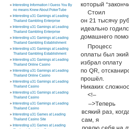
который “законч
Interesting Information I Guess You By
no means Knew About PokerTube
Стоил
Interesting u31 Gamings at Leading
он 21 тысячу ру
Thailand Gambling Enterprise
Interesting u31 Gamings at Leading
идеально годилс
Thailand Gambling Enterprise
домашнего помощ
Interesting u31 Gamings at Leading
Thailand Gambling Establishment
Процесс
Interesting u31 Gamings at Leading
оплаты был экий
Thailand Gambling Establishment
Interesting u31 Gamings at Leading
избрал оплату
Thailand Online Casino
по QR, отсканир
Interesting u31 Gamings at Leading
Thailand Online Casino
прошёл.
Interesting u31 Gamings at Leading
Никаких сложнос
Thailand Casino
Interesting u31 Gamings at Leading
<!–
Thailand Casino
–>Теперь
Interesting u31 Gamings at Leading
Thailand Casino
всякий раз, ког
Interesting u31 Games at Leading
сам, я
Thailand Casino Site
Interesting u31 Games at Leading
ловлю себя на д