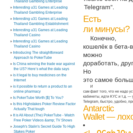
Thailand Gambling Enterprise
Telegram”.
Interesting u31 Games at Leading
Thailand Gambling Enterprise
Есть
Interesting u31 Games at Leading
Thailand Gambling Establishment
ли минусы?
Interesting u31 Games at Leading
Thailand Casino
Конечно,
Interesting u31 Games at Leading
кошелёк в бета-
Thailand Casino
Introducing The straightforward
можно
Approach to PokerTube
доработать, дру
Is China winning the trade war against
the US? Here’s what the data says
Но
is it legal to buy medicines on the
это самое больш
Internet
is it possible to return a product to an
И
online pharmacy
сам факт того, что не надо 
кабинеты, идти KYC и т.д. —
Is PokerTube Worth [$] To You?
Telegram, быстро, удобно, п
Is this Highstakes Poker Review Factor
Antarctic
Actually That tough
Wallet — лох
It is All About (The) PokerTube - Watch
Free Poker Videos &amp; TV Shows
Joseph's Stalin's Secret Guide To High
Stakes Poker