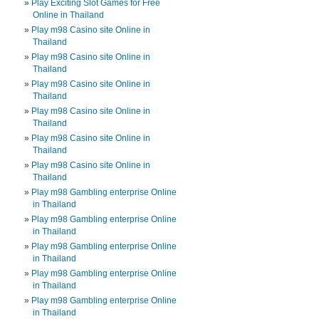
Play Exciting Slot Games for Free
Online in Thailand
Play m98 Casino site Online in
Thailand
Play m98 Casino site Online in
Thailand
Play m98 Casino site Online in
Thailand
Play m98 Casino site Online in
Thailand
Play m98 Casino site Online in
Thailand
Play m98 Casino site Online in
Thailand
Play m98 Gambling enterprise Online
in Thailand
Play m98 Gambling enterprise Online
in Thailand
Play m98 Gambling enterprise Online
in Thailand
Play m98 Gambling enterprise Online
in Thailand
Play m98 Gambling enterprise Online
in Thailand