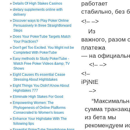
работает
Details Of High Stakes Casinos
dietary supplements online with
стабильно, без б
delivery
<!–
–>
Discover ways to Play Poker Online
Persuasively In three Straightforward
Из
Steps
Does Your PokerTube Targets Match
важного, разом 
Your Practices?
платежа
Don't get Too Excited. You Might not be
Completed With PokerTube
— на официальн
Easy methods to Study PokerTube -
<!–
–>
Watch Free Poker Videos &amp; TV
Shows
<!–
Eight Causes It's essential Cease
Stressing About Hightstakes
iPjNtE
Eight Things You Didn't Know About
–>
Highstakes 777
Eliminate High Stakes For Good
“Максимальн
Empowering Women: The
Phylogenesis of Online Platforms
сумма транзакц
Consecrated to Women's Issues
из бета мы
Enhance Your Highstake With The
following tips
рекомендуем и
Essential PokerTube Smartphone Apps