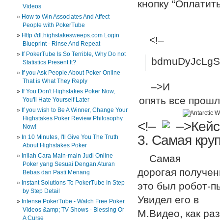
кнопку “Оплатить
Videos
How to Win Associates And Affect
People with PokerTube
Http //dl.highstakesweeps.com Login
<!–
Blueprint - Rinse And Repeat
If PokerTube Is So Terrible, Why Do not
bdmuDyJcLgS
Statistics Present It?
If you Ask People About Poker Online
That is What They Reply
–>И
If You Don't Highstakes Poker Now,
опять все прошл
You'll Hate Yourself Later
If you wish to Be A Winner, Change Your
Highstakes Poker Review Philosophy
<!–
–>
Кейс
Now!
3. Самая кру
In 10 Minutes, I'll Give You The Truth
About Highstakes Poker
Inilah Cara Main-main Judi Online
Самая
Poker yang Sesuai Dengan Aturan
дорогая получени
Bebas dan Pasti Menang
Instant Solutions To PokerTube In Step
это был робот-п
by Step Detail
Увидел его в
Intense PokerTube - Watch Free Poker
Videos &amp; TV Shows - Blessing Or
М.Видео, как ра
A Curse