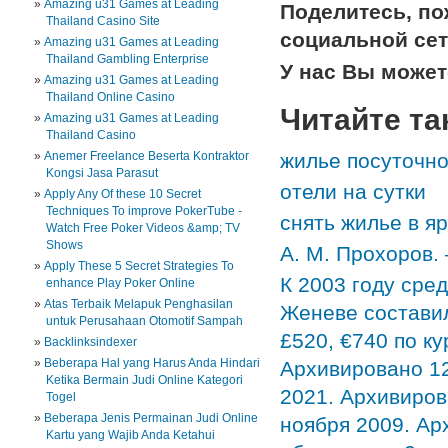
Amazing u31 Games at Leading
Поделитесь, п
Thailand Casino Site
социальной сет
Amazing u31 Games at Leading
Thailand Gambling Enterprise
У нас Вы може
Amazing u31 Games at Leading
Thailand Online Casino
Читайте та
Amazing u31 Games at Leading
Thailand Casino
жилье посуточно
Anemer Freelance Beserta Kontraktor
Kongsi Jasa Parasut
отели на сутки
Apply Any Of these 10 Secret
Techniques To improve PokerTube -
снять жилье в я
Watch Free Poker Videos &amp; TV
Shows
А. М. Прохоров. 
Apply These 5 Secret Strategies To
К 2003 году сре
enhance Play Poker Online
Atas Terbaik Melapuk Penghasilan
Женеве составил
untuk Perusahaan Otomotif Sampah
£520, €740 по ку
Backlinksindexer
Beberapa Hal yang Harus Anda Hindari
Архивировано 12
Ketika Bermain Judi Online Kategori
2021. Архивиров
Togel
Beberapa Jenis Permainan Judi Online
ноября 2009. Ар
Kartu yang Wajib Anda Ketahui