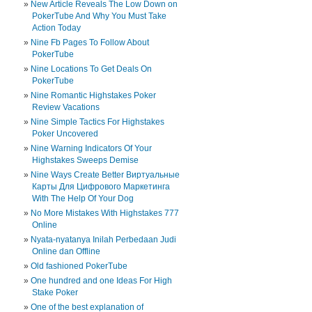
New Article Reveals The Low Down on
PokerTube And Why You Must Take
Action Today
Nine Fb Pages To Follow About
PokerTube
Nine Locations To Get Deals On
PokerTube
Nine Romantic Highstakes Poker
Review Vacations
Nine Simple Tactics For Highstakes
Poker Uncovered
Nine Warning Indicators Of Your
Highstakes Sweeps Demise
Nine Ways Create Better Виртуальные
Карты Для Цифрового Маркетинга
With The Help Of Your Dog
No More Mistakes With Highstakes 777
Online
Nyata-nyatanya Inilah Perbedaan Judi
Online dan Offline
Old fashioned PokerTube
One hundred and one Ideas For High
Stake Poker
One of the best explanation of