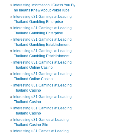
Interesting Information I Guess You By
no means Knew About PokerTube
Interesting u31 Gamings at Leading
Thailand Gambling Enterprise
Interesting u31 Gamings at Leading
Thailand Gambling Enterprise
Interesting u31 Gamings at Leading
Thailand Gambling Establishment
Interesting u31 Gamings at Leading
Thailand Gambling Establishment
Interesting u31 Gamings at Leading
Thailand Online Casino
Interesting u31 Gamings at Leading
Thailand Online Casino
Interesting u31 Gamings at Leading
Thailand Casino
Interesting u31 Gamings at Leading
Thailand Casino
Interesting u31 Gamings at Leading
Thailand Casino
Interesting u31 Games at Leading
Thailand Casino Site
Interesting u31 Games at Leading