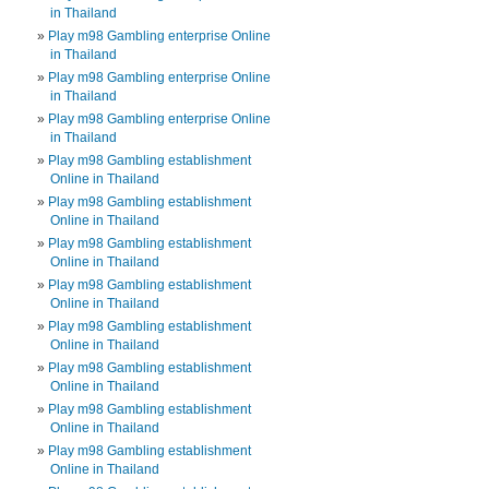
in Thailand
Play m98 Gambling enterprise Online
in Thailand
Play m98 Gambling enterprise Online
in Thailand
Play m98 Gambling enterprise Online
in Thailand
Play m98 Gambling establishment
Online in Thailand
Play m98 Gambling establishment
Online in Thailand
Play m98 Gambling establishment
Online in Thailand
Play m98 Gambling establishment
Online in Thailand
Play m98 Gambling establishment
Online in Thailand
Play m98 Gambling establishment
Online in Thailand
Play m98 Gambling establishment
Online in Thailand
Play m98 Gambling establishment
Online in Thailand