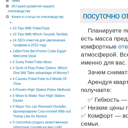
Зима
История развития нашего
пчеловодства
посуточно о
Книги и статьи по пчеловодству
10 Tips With PokerTube
Планируете п
10 Tips With Which Sounds Terrible.
есть масса пред
14 SEO-советов для увеличения
трафика в 2022 году
комфортные
оте
1xBet Free Bet Promo Code Egypt:
атмосферой. Вс
Welcome Deal
именно для вас.
3 Scary PokerTube Ideas
3 Sorts of Play Poker Online: Which
Зачем снимат
One Will Take advantage of Money?
4 Causes PokerTube Is A Waste Of
Арендуя кварт
Time
получаете:
4 Proven High Stakes Poker Methods
5 Ways to Make Your High Stakes
✅ Гибкость —
Easier
✅ Низкие цены 
5 Ways You can Reinvent Онлайн-
бронирование Спа-отелей With out
✅ Комфорт — во
Trying Like An Novice
5 способов создать качественные
семьи.
обратные ссылки на ваш сайт