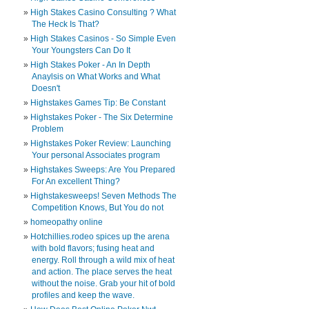
High Stakes Casino Consulting ? What
The Heck Is That?
High Stakes Casinos - So Simple Even
Your Youngsters Can Do It
High Stakes Poker - An In Depth
Anaylsis on What Works and What
Doesn't
Highstakes Games Tip: Be Constant
Highstakes Poker - The Six Determine
Problem
Highstakes Poker Review: Launching
Your personal Associates program
Highstakes Sweeps: Are You Prepared
For An excellent Thing?
Highstakesweeps! Seven Methods The
Competition Knows, But You do not
homeopathy online
Hotchillies.rodeo spices up the arena
with bold flavors; fusing heat and
energy. Roll through a wild mix of heat
and action. The place serves the heat
without the noise. Grab your hit of bold
profiles and keep the wave.