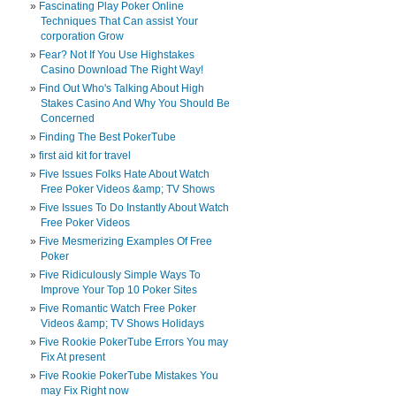
Fascinating Play Poker Online
Techniques That Can assist Your
corporation Grow
Fear? Not If You Use Highstakes
Casino Download The Right Way!
Find Out Who's Talking About High
Stakes Casino And Why You Should Be
Concerned
Finding The Best PokerTube
first aid kit for travel
Five Issues Folks Hate About Watch
Free Poker Videos &amp; TV Shows
Five Issues To Do Instantly About Watch
Free Poker Videos
Five Mesmerizing Examples Of Free
Poker
Five Ridiculously Simple Ways To
Improve Your Top 10 Poker Sites
Five Romantic Watch Free Poker
Videos &amp; TV Shows Holidays
Five Rookie PokerTube Errors You may
Fix At present
Five Rookie PokerTube Mistakes You
may Fix Right now