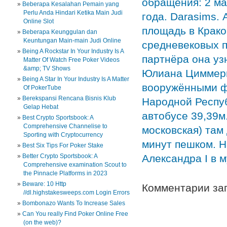
обращения: 2 ма
Beberapa Kesalahan Pemain yang
Perlu Anda Hindari Ketika Main Judi
года. Darasims.
Online Slot
площадь в Крако
Beberapa Keunggulan dan
Keuntungan Main-main Judi Online
средневековых п
Being A Rockstar In Your Industry Is A
партнёра она уз
Matter Of Watch Free Poker Videos
&amp; TV Shows
Юлиана Циммерма
Being A Star In Your Industry Is A Matter
вооружёнными ф
Of PokerTube
Berekspansi Rencana Bisnis Klub
Народной Респуб
Gelap Hebat
автобусе 39,39м
Best Crypto Sportsbook: A
Comprehensive Channelise to
московская) там
Sporting with Cryptocurrency
минут пешком. Н
Best Six Tips For Poker Stake
Александра I в 
Better Crypto Sportsbook: A
Comprehensive examination Scout to
the Pinnacle Platforms in 2023
Beware: 10 Http
Комментарии за
//dl.highstakesweeps.com Login Errors
Bombonazo Wants To Increase Sales
Can You really Find Poker Online Free
(on the web)?