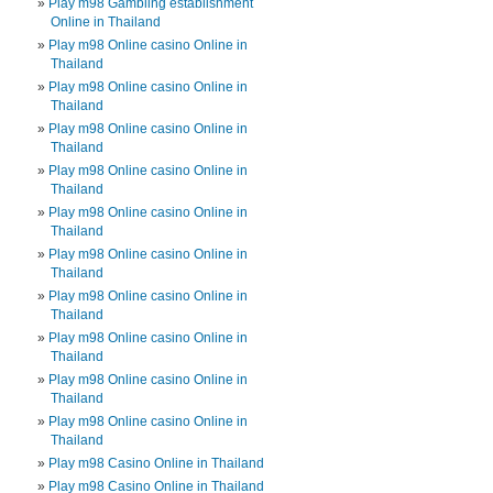
Play m98 Gambling establishment
Online in Thailand
Play m98 Online casino Online in
Thailand
Play m98 Online casino Online in
Thailand
Play m98 Online casino Online in
Thailand
Play m98 Online casino Online in
Thailand
Play m98 Online casino Online in
Thailand
Play m98 Online casino Online in
Thailand
Play m98 Online casino Online in
Thailand
Play m98 Online casino Online in
Thailand
Play m98 Online casino Online in
Thailand
Play m98 Online casino Online in
Thailand
Play m98 Casino Online in Thailand
Play m98 Casino Online in Thailand