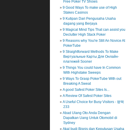
Free Poker TV Shows
9 Good Ways To make use of High
Stakes Casinos
9 Kutipan Dari Pengusaha Usaha
dagang yang Berjaya
9 Magical Mind Tips That can assist you
Declutter High Stack Poker
9 Reasons why You're Still An Novice At
PokerTube
9 Straightforward Methods To Make
Виртуальные Карты Для Онлайн-
платежей Sooner
9 Things You could have In Common
With Highstake Sweeps
9 Ways To Grasp PokerTube With out
Breaking A Sweat
A good Safest Poker Sites Is...
A Review Of Safest Poker Sites
A Useful Choice for Busy Visitors - 평택
233
Abad Ulang Oto Anda Dengan
Dapatkan Uang Untuk Otomobil di
Sydney
Akal budi Bisnis dan Keputusan Usaha