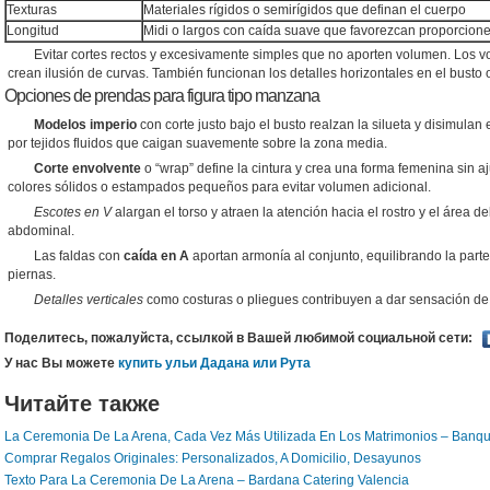
Texturas
Materiales rígidos o semirígidos que definan el cuerpo
Longitud
Midi o largos con caída suave que favorezcan proporcion
Evitar cortes rectos y excesivamente simples que no aporten volumen. Los vol
crean ilusión de curvas. También funcionan los detalles horizontales en el busto
Opciones de prendas para figura tipo manzana
Modelos imperio
con corte justo bajo el busto realzan la silueta y disimulan
por tejidos fluidos que caigan suavemente sobre la zona media.
Corte envolvente
o “wrap” define la cintura y crea una forma femenina sin 
colores sólidos o estampados pequeños para evitar volumen adicional.
Escotes en V
alargan el torso y atraen la atención hacia el rostro y el área d
abdominal.
Las faldas con
caída en A
aportan armonía al conjunto, equilibrando la parte
piernas.
Detalles verticales
como costuras o pliegues contribuyen a dar sensación de a
Поделитесь, пожалуйста, ссылкой в Вашей любимой социальной сети:
У нас Вы можете
купить ульи Дадана или Рута
Читайте также
La Ceremonia De La Arena, Cada Vez Más Utilizada En Los Matrimonios – Banq
Comprar Regalos Originales: Personalizados, A Domicilio, Desayunos
Texto Para La Ceremonia De La Arena – Bardana Catering Valencia