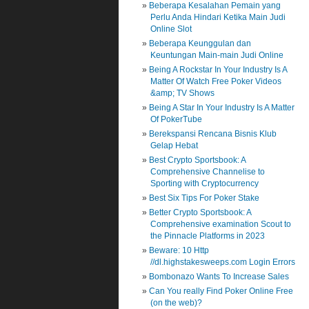
Beberapa Kesalahan Pemain yang
Perlu Anda Hindari Ketika Main Judi
Online Slot
Beberapa Keunggulan dan
Keuntungan Main-main Judi Online
Being A Rockstar In Your Industry Is A
Matter Of Watch Free Poker Videos
&amp; TV Shows
Being A Star In Your Industry Is A Matter
Of PokerTube
Berekspansi Rencana Bisnis Klub
Gelap Hebat
Best Crypto Sportsbook: A
Comprehensive Channelise to
Sporting with Cryptocurrency
Best Six Tips For Poker Stake
Better Crypto Sportsbook: A
Comprehensive examination Scout to
the Pinnacle Platforms in 2023
Beware: 10 Http
//dl.highstakesweeps.com Login Errors
Bombonazo Wants To Increase Sales
Can You really Find Poker Online Free
(on the web)?