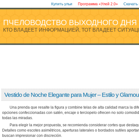
Купить ульи
Программа «Улей 2.0»
Скачать
ПЧЕЛОВОДСТВО ВЫХОДНОГО ДНЯ
КТО ВЛАДЕЕТ ИНФОРМАЦИЕЙ, ТОТ ВЛАДЕЕТ СИТУАЦ
Vestido de Noche Elegante para Mujer – Estilo y Glamou
Una prenda que resalte la figura y combine telas de alta calidad marca la di
opciones confeccionadas con satén, encaje o terciopelo ofrecen no solo comodida
todas las miradas.
Para elegir la mejor propuesta, se recomienda considerar cortes que destaqu
Detalles como escotes asimétricos, aperturas laterales o bordados sutiles aporta
buscan impresionar con discreción.