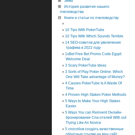
Зима
История развития нашего
пчеловодства
Книги и статьи по пчеловодству
10 Tips With PokerTube
10 Tips With Which Sounds Terrible.
14 SEO-советов для увеличения
трафика в 2022 году
1xBet Free Bet Promo Code Egypt:
Welcome Deal
3 Scary PokerTube Ideas
3 Sorts of Play Poker Online: Which
One Will Take advantage of Money?
4 Causes PokerTube Is A Waste Of
Time
4 Proven High Stakes Poker Methods
5 Ways to Make Your High Stakes
Easier
5 Ways You can Reinvent Онлайн-
бронирование Спа-отелей With out
Trying Like An Novice
5 способов создать качественные
обратные ссылки на ваш сайт