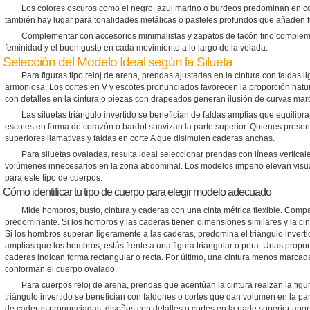
Los colores oscuros como el negro, azul marino o burdeos predominan en co
también hay lugar para tonalidades metálicas o pasteles profundos que añaden fre
Complementar con accesorios minimalistas y zapatos de tacón fino compleme
feminidad y el buen gusto en cada movimiento a lo largo de la velada.
Selección del Modelo Ideal según la Silueta
Para figuras tipo reloj de arena, prendas ajustadas en la cintura con faldas
armoniosa. Los cortes en V y escotes pronunciados favorecen la proporción natur
con detalles en la cintura o piezas con drapeados generan ilusión de curvas mar
Las siluetas triángulo invertido se benefician de faldas amplias que equilib
escotes en forma de corazón o bardot suavizan la parte superior. Quienes present
superiores llamativas y faldas en corte A que disimulen caderas anchas.
Para siluetas ovaladas, resulta ideal seleccionar prendas con líneas verticales
volúmenes innecesarios en la zona abdominal. Los modelos imperio elevan visua
para este tipo de cuerpos.
Cómo identificar tu tipo de cuerpo para elegir modelo adecuado
Mide hombros, busto, cintura y caderas con una cinta métrica flexible. Compar
predominante. Si los hombros y las caderas tienen dimensiones similares y la cint
Si los hombros superan ligeramente a las caderas, predomina el triángulo inver
amplias que los hombros, estás frente a una figura triangular o pera. Unas propor
caderas indican forma rectangular o recta. Por último, una cintura menos marca
conforman el cuerpo ovalado.
Para cuerpos reloj de arena, prendas que acentúan la cintura realzan la figur
triángulo invertido se benefician con faldones o cortes que dan volumen en la parte
de caderas pronunciadas, diseños con detalles o cortes en la parte superior apo