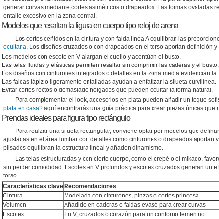
generar curvas mediante cortes asimétricos o drapeados. Las formas ovaladas req
entalle excesivo en la zona central.
Modelos que resaltan la figura en cuerpo tipo reloj de arena
Los cortes ceñidos en la cintura y con falda línea A equilibran las proporcion
ocultarla
. Los diseños cruzados o con drapeados en el torso aportan definición y
Los modelos con escote en V alargan el cuello y acentúan el busto.
Las telas fluidas y elásticas permiten resaltar sin comprimir las caderas y el busto.
Los diseños con cinturones integrados o detalles en la zona media evidencian la f
Las faldas lápiz o ligeramente entalladas ayudan a enfatizar la silueta curvilínea.
Evitar cortes rectos o demasiado holgados que pueden ocultar la forma natural.
Para complementar el look, accesorios en plata pueden añadir un toque sofist
plata en casa?
aquí encontrarás una guía práctica para crear piezas únicas que r
Prendas ideales para figura tipo rectángulo
Para realzar una silueta rectangular, conviene optar por modelos que definan
ajustadas en el área lumbar con detalles como cinturones o drapeados aportan v
plisados equilibran la estructura lineal y añaden dinamismo.
Las telas estructuradas y con cierto cuerpo, como el crepé o el mikado, fav
sin perder comodidad. Escotes en V profundos y escotes cruzados generan un efe
torso.
Características clave
Recomendaciones
Cintura
Modelada con cinturones, pinzas o cortes princesa
Volumen
Añadido en caderas o faldas evasé para crear curvas
Escotes
En V, cruzados o corazón para un contorno femenino