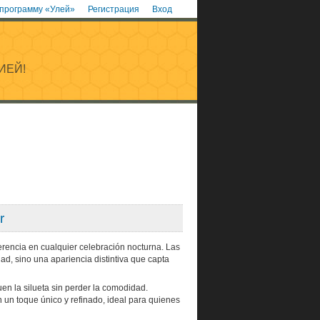
 программу «Улей»
Регистрация
Вход
ИЕЙ!
r
ferencia en cualquier celebración nocturna. Las
d, sino una apariencia distintiva que capta
en la silueta sin perder la comodidad.
n un toque único y refinado, ideal para quienes