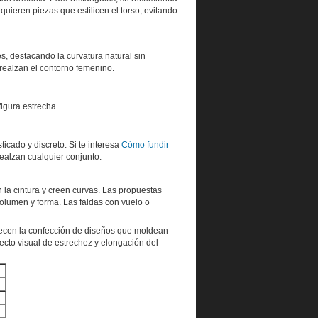
uieren piezas que estilicen el torso, evitando
es, destacando la curvatura natural sin
 realzan el contorno femenino.
igura estrecha.
icado y discreto. Si te interesa
Cómo fundir
ealzan cualquier conjunto.
 la cintura y creen curvas. Las propuestas
olumen y forma. Las faldas con vuelo o
orecen la confección de diseños que moldean
cto visual de estrechez y elongación del