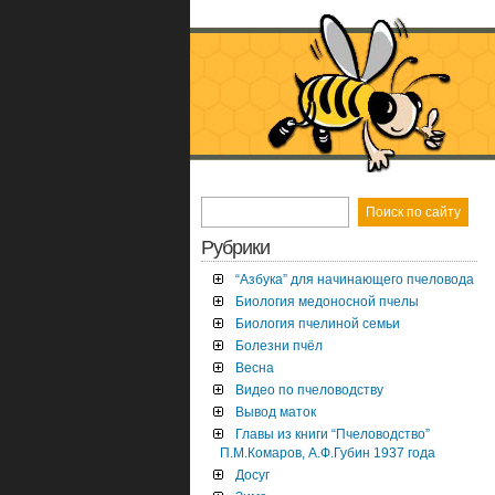
Рубрики
“Азбука” для начинающего пчеловода
Биология медоносной пчелы
Биология пчелиной семьи
Болезни пчёл
Весна
Видео по пчеловодству
Вывод маток
Главы из книги “Пчеловодство”
П.М.Комаров, А.Ф.Губин 1937 года
Досуг