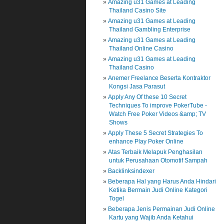
Amazing u31 Games at Leading
Thailand Casino Site
Amazing u31 Games at Leading
Thailand Gambling Enterprise
Amazing u31 Games at Leading
Thailand Online Casino
Amazing u31 Games at Leading
Thailand Casino
Anemer Freelance Beserta Kontraktor
Kongsi Jasa Parasut
Apply Any Of these 10 Secret
Techniques To improve PokerTube -
Watch Free Poker Videos &amp; TV
Shows
Apply These 5 Secret Strategies To
enhance Play Poker Online
Atas Terbaik Melapuk Penghasilan
untuk Perusahaan Otomotif Sampah
Backlinksindexer
Beberapa Hal yang Harus Anda Hindari
Ketika Bermain Judi Online Kategori
Togel
Beberapa Jenis Permainan Judi Online
Kartu yang Wajib Anda Ketahui