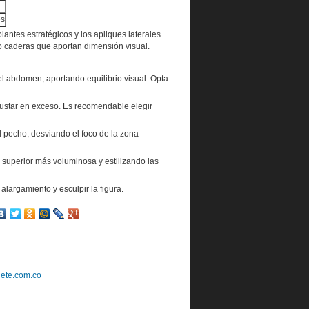
es
antes estratégicos y los apliques laterales
 o caderas que aportan dimensión visual.
 el abdomen, aportando equilibrio visual. Opta
ajustar en exceso. Es recomendable elegir
el pecho, desviando el foco de la zona
 superior más voluminosa y estilizando las
largamiento y esculpir la figura.
uete.com.co