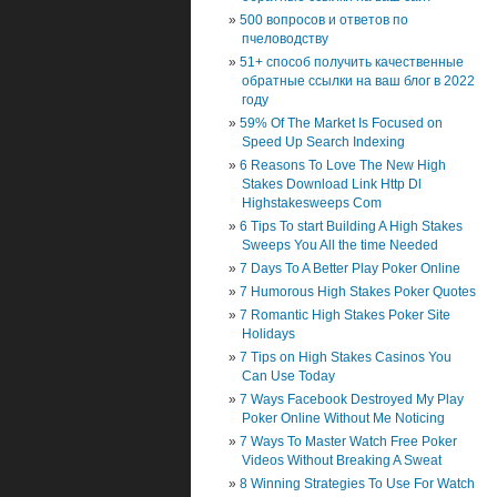
500 вопросов и ответов по
пчеловодству
51+ способ получить качественные
обратные ссылки на ваш блог в 2022
году
59% Of The Market Is Focused on
Speed Up Search Indexing
6 Reasons To Love The New High
Stakes Download Link Http Dl
Highstakesweeps Com
6 Tips To start Building A High Stakes
Sweeps You All the time Needed
7 Days To A Better Play Poker Online
7 Humorous High Stakes Poker Quotes
7 Romantic High Stakes Poker Site
Holidays
7 Tips on High Stakes Casinos You
Can Use Today
7 Ways Facebook Destroyed My Play
Poker Online Without Me Noticing
7 Ways To Master Watch Free Poker
Videos Without Breaking A Sweat
8 Winning Strategies To Use For Watch