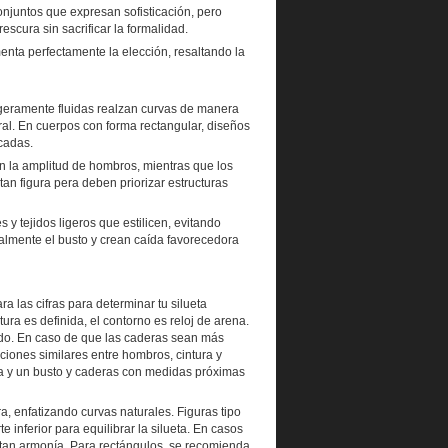
njuntos que expresan sofisticación, pero
scura sin sacrificar la formalidad.
nta perfectamente la elección, resaltando la
 ligeramente fluidas realzan curvas de manera
al. En cuerpos con forma rectangular, diseños
cadas.
ran la amplitud de hombros, mientras que los
an figura pera deben priorizar estructuras
 y tejidos ligeros que estilicen, evitando
lmente el busto y crean caída favorecedora
a las cifras para determinar tu silueta
ura es definida, el contorno es reloj de arena.
tido. En caso de que las caderas sean más
ciones similares entre hombros, cintura y
da y un busto y caderas con medidas próximas
a, enfatizando curvas naturales. Figuras tipo
 inferior para equilibrar la silueta. En casos
rtan armonía. Para rectángulos, se recomienda