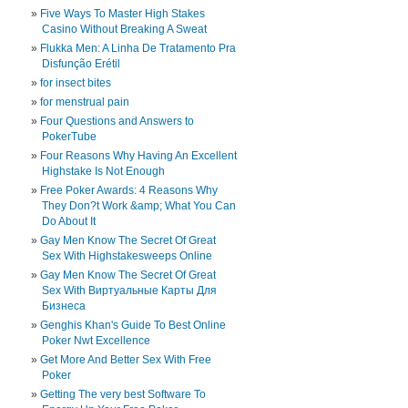
Five Ways To Master High Stakes
Casino Without Breaking A Sweat
Flukka Men: A Linha De Tratamento Pra
Disfunção Erétil
for insect bites
for menstrual pain
Four Questions and Answers to
PokerTube
Four Reasons Why Having An Excellent
Highstake Is Not Enough
Free Poker Awards: 4 Reasons Why
They Don?t Work &amp; What You Can
Do About It
Gay Men Know The Secret Of Great
Sex With Highstakesweeps Online
Gay Men Know The Secret Of Great
Sex With Виртуальные Карты Для
Бизнеса
Genghis Khan's Guide To Best Online
Poker Nwt Excellence
Get More And Better Sex With Free
Poker
Getting The very best Software To