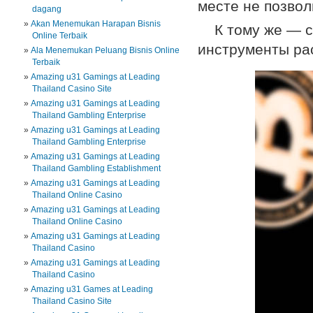
месте не позвол
dagang
Akan Menemukan Harapan Bisnis
К тому же — с
Online Terbaik
инструменты ра
Ala Menemukan Peluang Bisnis Online
Terbaik
Amazing u31 Gamings at Leading
Thailand Casino Site
Amazing u31 Gamings at Leading
Thailand Gambling Enterprise
Amazing u31 Gamings at Leading
Thailand Gambling Enterprise
Amazing u31 Gamings at Leading
Thailand Gambling Establishment
Amazing u31 Gamings at Leading
Thailand Online Casino
Amazing u31 Gamings at Leading
Thailand Online Casino
Amazing u31 Gamings at Leading
Thailand Casino
Amazing u31 Gamings at Leading
Thailand Casino
Amazing u31 Games at Leading
Thailand Casino Site