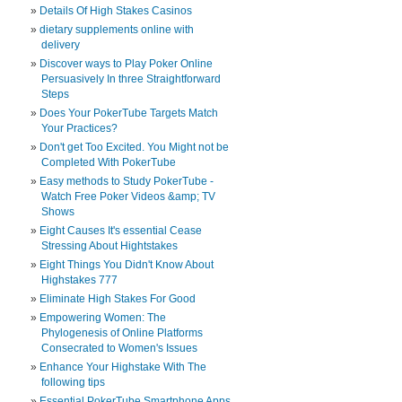
Details Of High Stakes Casinos
dietary supplements online with
delivery
Discover ways to Play Poker Online
Persuasively In three Straightforward
Steps
Does Your PokerTube Targets Match
Your Practices?
Don't get Too Excited. You Might not be
Completed With PokerTube
Easy methods to Study PokerTube -
Watch Free Poker Videos &amp; TV
Shows
Eight Causes It's essential Cease
Stressing About Hightstakes
Eight Things You Didn't Know About
Highstakes 777
Eliminate High Stakes For Good
Empowering Women: The
Phylogenesis of Online Platforms
Consecrated to Women's Issues
Enhance Your Highstake With The
following tips
Essential PokerTube Smartphone Apps