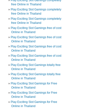
Play Exciting Slot Gamings completely
free Online in Thailand
Play Exciting Slot Gamings completely
free Online in Thailand
Play Exciting Slot Gamings completely
free Online in Thailand
Play Exciting Slot Gamings free of cost
Online in Thailand
Play Exciting Slot Gamings free of cost
Online in Thailand
Play Exciting Slot Gamings free of cost
Online in Thailand
Play Exciting Slot Gamings free of cost
Online in Thailand
Play Exciting Slot Gamings totally free
Online in Thailand
Play Exciting Slot Gamings totally free
Online in Thailand
Play Exciting Slot Gamings for Free
Online in Thailand
Play Exciting Slot Gamings for Free
Online in Thailand
Play Exciting Slot Gamings for Free
Online in Thailand