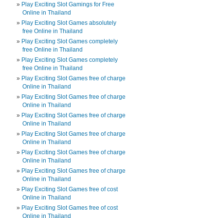
Play Exciting Slot Gamings for Free
Online in Thailand
Play Exciting Slot Games absolutely
free Online in Thailand
Play Exciting Slot Games completely
free Online in Thailand
Play Exciting Slot Games completely
free Online in Thailand
Play Exciting Slot Games free of charge
Online in Thailand
Play Exciting Slot Games free of charge
Online in Thailand
Play Exciting Slot Games free of charge
Online in Thailand
Play Exciting Slot Games free of charge
Online in Thailand
Play Exciting Slot Games free of charge
Online in Thailand
Play Exciting Slot Games free of charge
Online in Thailand
Play Exciting Slot Games free of cost
Online in Thailand
Play Exciting Slot Games free of cost
Online in Thailand