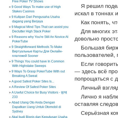
Free Poker TV Shows
Я решил подел
9 Good Ways To make use of High
Stakes Casinos
искал в тоннах
9 Kutipan Dari Pengusaha Usaha
Как понять, ч
dagang yang Berjaya
9 Magical Mind Tips That can assist you
Для многих эт
Declutter High Stack Poker
9 Reasons why You're Still An Novice At
довольно просто
PokerTube
Большая бирж
9 Straightforward Methods To Make
Виртуальные Карты Для Онлайн-
пользователей,
платежей Sooner
9 Things You could have In Common
Если говорит
With Highstake Sweeps
— здесь всё про
9 Ways To Grasp PokerTube With out
Breaking A Sweat
попрощаться с д
A good Safest Poker Sites Is...
Личный взгля
A Review Of Safest Poker Sites
A Useful Choice for Busy Visitors - 평택
Лично я набл
233
Abad Ulang Oto Anda Dengan
оставляя следов
Dapatkan Uang Untuk Otomobil di
Sydney
Серьёзная ко
Akal budi Bisnis dan Keputusan Usaha