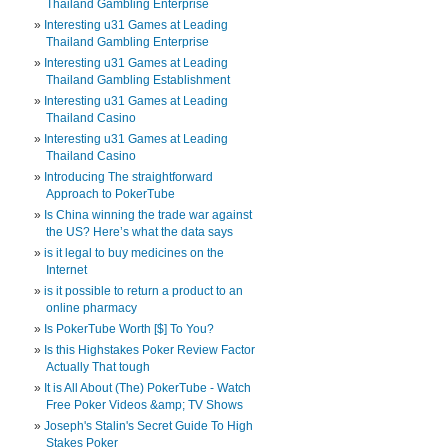
Thailand Gambling Enterprise
Interesting u31 Games at Leading
Thailand Gambling Enterprise
Interesting u31 Games at Leading
Thailand Gambling Establishment
Interesting u31 Games at Leading
Thailand Casino
Interesting u31 Games at Leading
Thailand Casino
Introducing The straightforward
Approach to PokerTube
Is China winning the trade war against
the US? Here’s what the data says
is it legal to buy medicines on the
Internet
is it possible to return a product to an
online pharmacy
Is PokerTube Worth [$] To You?
Is this Highstakes Poker Review Factor
Actually That tough
It is All About (The) PokerTube - Watch
Free Poker Videos &amp; TV Shows
Joseph's Stalin's Secret Guide To High
Stakes Poker