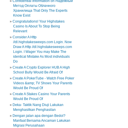
Confidential Information on Надежный
Метод Оплаты Облачного
Хранилища That Only The Experts
Know Exist
Congratulations! Your Highstakes
Casino Is About To Stop Being
Relevant
Consider A Http
//dl.highstakesweeps.com Login. Now
Draw A Http //dl.highstakesweeps.com
Login. I Wager You may Make The
identical Mistake As Most individuals
Do
Create A Crypto Explorer HUB A High
School Bully Would Be Afraid Of
Create A PokerTube - Watch Free Poker
Videos &amp; TV Shows Your Parents
Would Be Proud Of
Create A Stakes Casino Your Parents
Would Be Proud Of
Deka- Taktik Nang Diuji Lakukan
Menghasilkan Penghasilan
Dengan jalan apa dengan Bedol?
Manfaat Bersama Ancaman Lakukan
Migrasi Perusahaan