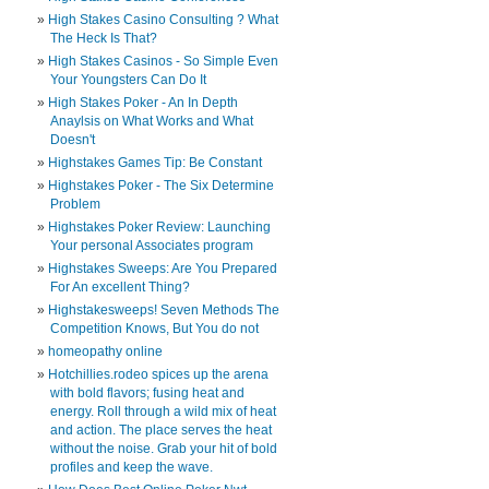
High Stakes Casino Consulting ? What
The Heck Is That?
High Stakes Casinos - So Simple Even
Your Youngsters Can Do It
High Stakes Poker - An In Depth
Anaylsis on What Works and What
Doesn't
Highstakes Games Tip: Be Constant
Highstakes Poker - The Six Determine
Problem
Highstakes Poker Review: Launching
Your personal Associates program
Highstakes Sweeps: Are You Prepared
For An excellent Thing?
Highstakesweeps! Seven Methods The
Competition Knows, But You do not
homeopathy online
Hotchillies.rodeo spices up the arena
with bold flavors; fusing heat and
energy. Roll through a wild mix of heat
and action. The place serves the heat
without the noise. Grab your hit of bold
profiles and keep the wave.