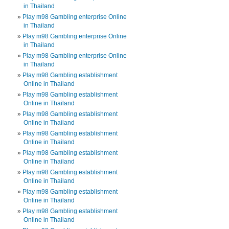
in Thailand
Play m98 Gambling enterprise Online
in Thailand
Play m98 Gambling enterprise Online
in Thailand
Play m98 Gambling enterprise Online
in Thailand
Play m98 Gambling establishment
Online in Thailand
Play m98 Gambling establishment
Online in Thailand
Play m98 Gambling establishment
Online in Thailand
Play m98 Gambling establishment
Online in Thailand
Play m98 Gambling establishment
Online in Thailand
Play m98 Gambling establishment
Online in Thailand
Play m98 Gambling establishment
Online in Thailand
Play m98 Gambling establishment
Online in Thailand