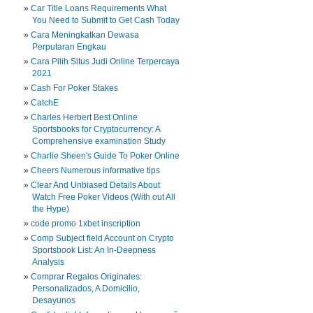
Car Title Loans Requirements What
You Need to Submit to Get Cash Today
Cara Meningkatkan Dewasa
Perputaran Engkau
Cara Pilih Situs Judi Online Terpercaya
2021
Cash For Poker Stakes
CatchE
Charles Herbert Best Online
Sportsbooks for Cryptocurrency: A
Comprehensive examination Study
Charlie Sheen's Guide To Poker Online
Cheers Numerous informative tips
Clear And Unbiased Details About
Watch Free Poker Videos (With out All
the Hype)
code promo 1xbet inscription
Comp Subject field Account on Crypto
Sportsbook List: An In-Deepness
Analysis
Comprar Regalos Originales:
Personalizados, A Domicilio,
Desayunos