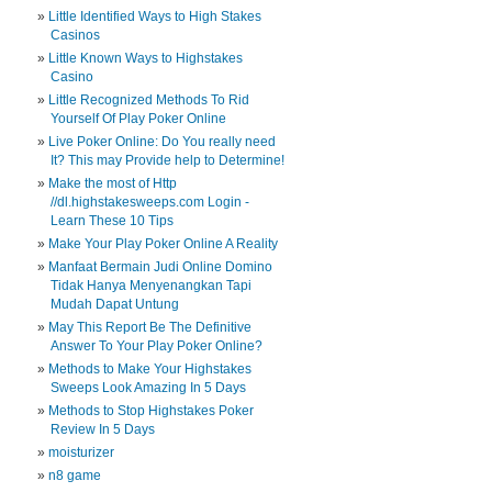
Little Identified Ways to High Stakes
Casinos
Little Known Ways to Highstakes
Casino
Little Recognized Methods To Rid
Yourself Of Play Poker Online
Live Poker Online: Do You really need
It? This may Provide help to Determine!
Make the most of Http
//dl.highstakesweeps.com Login -
Learn These 10 Tips
Make Your Play Poker Online A Reality
Manfaat Bermain Judi Online Domino
Tidak Hanya Menyenangkan Tapi
Mudah Dapat Untung
May This Report Be The Definitive
Answer To Your Play Poker Online?
Methods to Make Your Highstakes
Sweeps Look Amazing In 5 Days
Methods to Stop Highstakes Poker
Review In 5 Days
moisturizer
n8 game