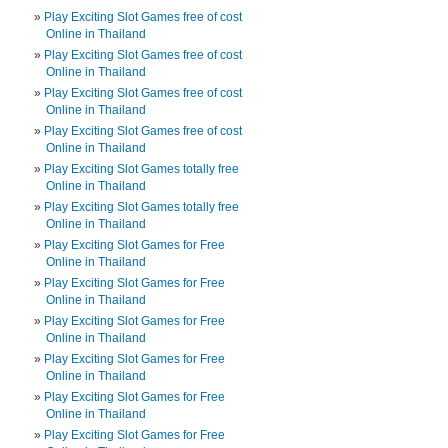
Play Exciting Slot Games free of cost
Online in Thailand
Play Exciting Slot Games free of cost
Online in Thailand
Play Exciting Slot Games free of cost
Online in Thailand
Play Exciting Slot Games free of cost
Online in Thailand
Play Exciting Slot Games totally free
Online in Thailand
Play Exciting Slot Games totally free
Online in Thailand
Play Exciting Slot Games for Free
Online in Thailand
Play Exciting Slot Games for Free
Online in Thailand
Play Exciting Slot Games for Free
Online in Thailand
Play Exciting Slot Games for Free
Online in Thailand
Play Exciting Slot Games for Free
Online in Thailand
Play Exciting Slot Games for Free